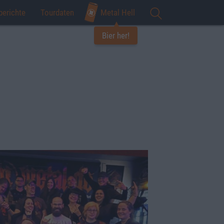
berichte
Tourdaten
Metal Hell
Bier her!