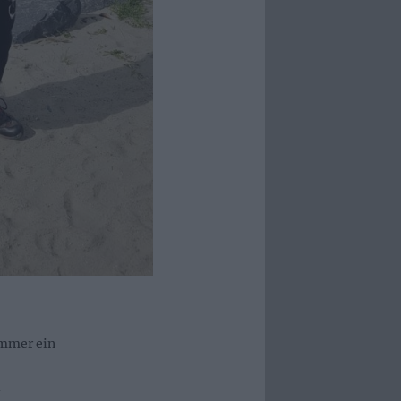
immer ein
l