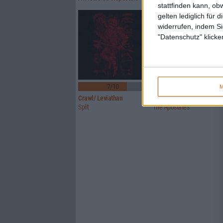
stattfinden kann, ob
gelten lediglich für 
widerrufen, indem Si
"Datenschutz" klicke
7/10
7/10
M
Crawl/ Leviathan
Glorior Belli
Split
The Apostates