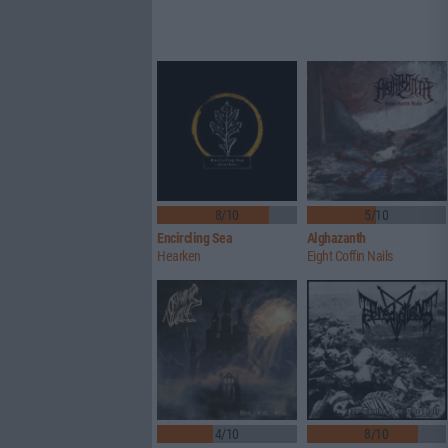
8/10
5/10
Encircling Sea
Alghazanth
Hearken
Eight Coffin Nails
4/10
8/10