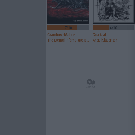
7/10
4/10
Grandiose Malice
Goatkraft
The Eternal Infernal (Re-Issue)
Angel Slaughter