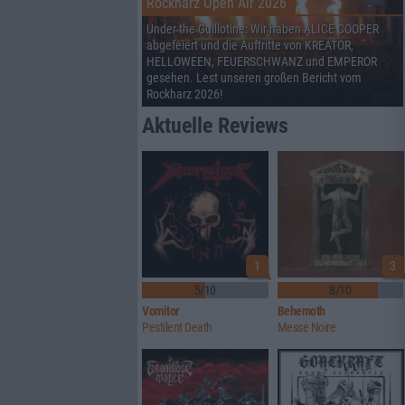
Rockharz Open Air 2026
Under the Guillotine: Wir haben ALICE COOPER
abgefeiert und die Auftritte von KREATOR,
HELLOWEEN, FEUERSCHWANZ und EMPEROR
gesehen. Lest unseren großen Bericht vom
Rockharz 2026!
Aktuelle Reviews
1
3
5/10
8/10
Vomitor
Behemoth
Pestilent Death
Messe Noire