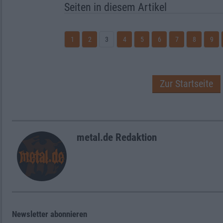
Seiten in diesem Artikel
1
2
3
4
5
6
7
8
9
Zur Startseite
metal.de Redaktion
Newsletter abonnieren