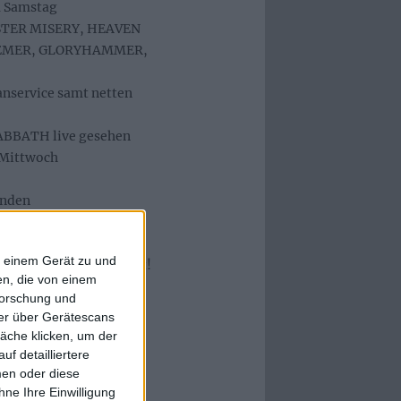
m Samstag
ISTER MISERY, HEAVEN
NEMER, GLORYHAMMER,
nservice samt netten
ABBATH live gesehen
 Mittwoch
unden
ele negative
f einem Gerät zu und
ew. War ’ne tolle Zeit!
n, die von einem
forschung und
ner über Gerätescans
äche klicken, um der
f detailliertere
men oder diese
n unnötigem Freihalten
ne Ihre Einwilligung