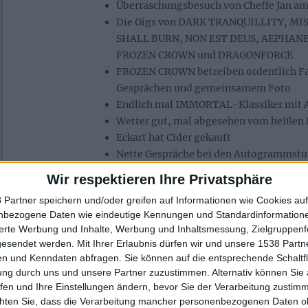
Überraschungsbesuch von Cheffe Jan a
Die Gigs von DARK TRANQUILLITY, M
SHALL BURN, NON EST DEUS, AEPHA
FROZEN CROWN und DRAGONFORCE
FROZEN CROWN betreiben ordentlich Fa
Gesprächen und gemeinsamem Foto
Endlich mal IMMORTAL-Klassiker mit 
Wetter gut, mal abgesehen vom heißen
Eckart hat Cider gekauft
Nette Gespräche bei den Autogrammst
Drei Tage gut weggeschädelt ohne zu vi
Wir respektieren Ihre Privatsphäre
Auswirkungen: Danke, Monster Rehab!
 Partner speichern und/oder greifen auf Informationen wie Cookies au
Mein Adoptiv-Camp der Dead-Rabbits-Cr
nbezogene Daten wie eindeutige Kennungen und Standardinformatione
sierte Werbung und Inhalte, Werbung und Inhaltsmessung, Zielgruppen
Flop:
gesendet werden.
Mit Ihrer Erlaubnis dürfen wir und unsere 1538 Part
n und Kenndaten abfragen. Sie können auf die entsprechende Schaltfl
Staublunge mit nach Hause gebracht
ung durch uns und unsere Partner zuzustimmen. Alternativ können Sie au
Lieblingssonnenbrille verloren
fen und Ihre Einstellungen ändern, bevor Sie der Verarbeitung zustim
Camping zu eng und zu voll, teils wege
chten Sie, dass die Verarbeitung mancher personenbezogenen Daten oh