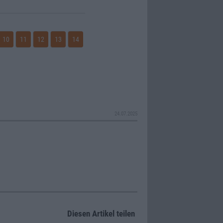
10
11
12
13
14
24.07.2025
Diesen Artikel teilen