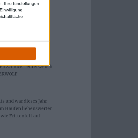
. Ihre Einstellungen
en Befindlichkeiten top,
Einwilligung
Schaltfläche
direkt gekennzeichnet
dzeit meine
kart schafft es drei
nen Schluck Teufelszeuch
OWERWOLF
s und war dieses Jahr
nem Haufen liebenswerter
 wie Frittenfett auf