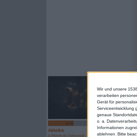
Wir und unsere 1538
verarbeiten persone
Gerät für personali
Serviceentwicklung 
genaue Standortdate
o. a. Datenverarbeit
6/10
6/10
Informationen zugrei
Abduction
Above Aurora
ablehnen.
Bitte bea
A l'Heure du Crépuscule
Path To Ruin