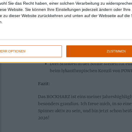
großzügiger Flächen
wohl Sie das Recht haben, einer solchen Verarbeitung zu widersprechen
Lebensmittelauswahl für alle freiwillig
diese Website. Sie können Ihre Einstellungen jederzeit ändern oder Ihre 
e zu dieser Website zurückkehren und unten auf der Webseite auf die 
aber Allergene immer noch mangelhaft 
n.
Bizarr:
Die ganze Redaktion inhaliert in Rekor
mitgebrachten St. Hubertus Tropfen – Ec
EHR OPTIONEN
ZUSTIMMEN
Tage nicht, Nachschub zu organisieren
Drei Stunden in der Sonne stehen für ei
beim lykanthropischen Konzil von P
Fazit:
Das ROCKHARZ ist eins meiner Jahreshighlight
besonders grandios. Ich freue mich, in so ei
Spinner aktiv zu sein, und bin jetzt schon heiß
2026!