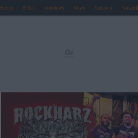
checks
Bilder
Interviews
News
Specials
Konzert