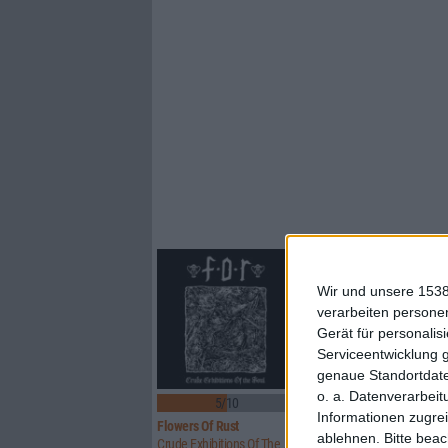
Wir und unsere 1538
verarbeiten persone
Gerät für personali
Serviceentwicklung 
genaue Standortdate
o. a. Datenverarbeit
5/10
8/10
Informationen zugrei
Flowers Of Rust
Xandria
ablehnen.
Bitte bea
Crude Exhibitions Of The Soul
Eclipse