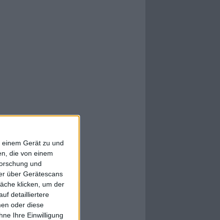
f einem Gerät zu und
n, die von einem
forschung und
ner über Gerätescans
äche klicken, um der
f detailliertere
men oder diese
ne Ihre Einwilligung