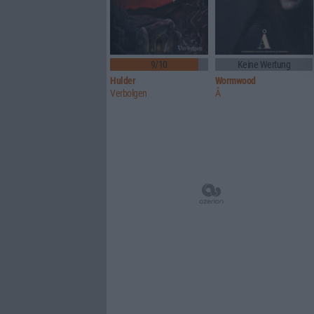
9/10
Keine Wertung
Hulder
Wormwood
Verbolgen
Å