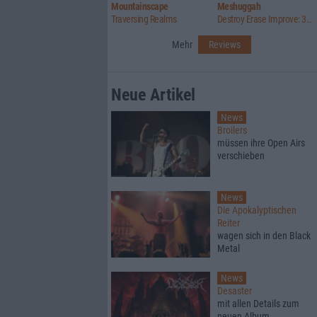
Mountainscape
Meshuggah
Traversing Realms
Destroy Erase Improve: 30th Anniversary Edition
Mehr
Reviews
Neue Artikel
News
Broilers
müssen ihre Open Airs
verschieben
News
Die Apokalyptischen
Reiter
wagen sich in den Black
Metal
News
Desaster
mit allen Details zum
neuen Album