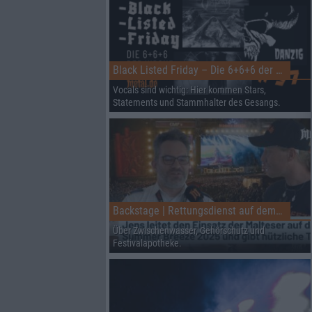
Black Listed Friday – Die 6+6+6 der Woche
Vocals sind wichtig: Hier kommen Stars,
Statements und Stammhalter des Gesangs.
Backstage | Rettungsdienst auf dem Summer Breeze
Über Zwischenwasser, Gehörschutz und
Festivalapotheke.