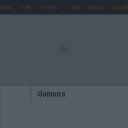
checks
Bilder
Interviews
News
Specials
Konzert
Gomorra