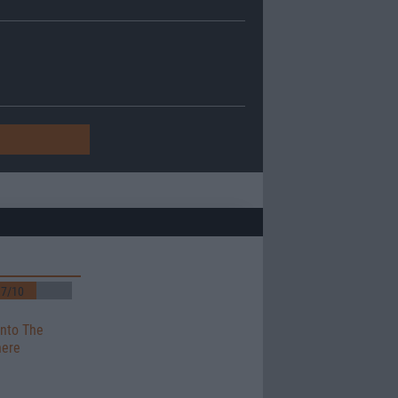
7/10
a
Into The
ere