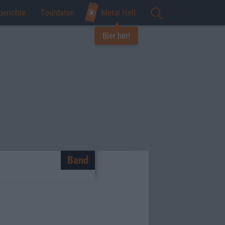
berichte
Tourdaten
Metal Hell
Bier her!
Band