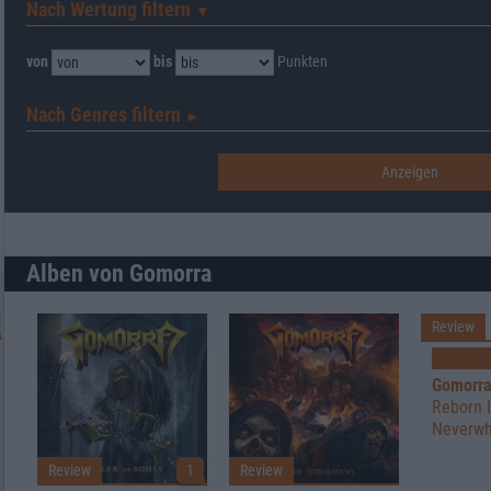
Nach Wertung filtern
▼︎
von
bis
Punkten
Nach Genres filtern
►︎
Alben von Gomorra
Review
Gomorr
Reborn 
Neverwh
Review
1
Review