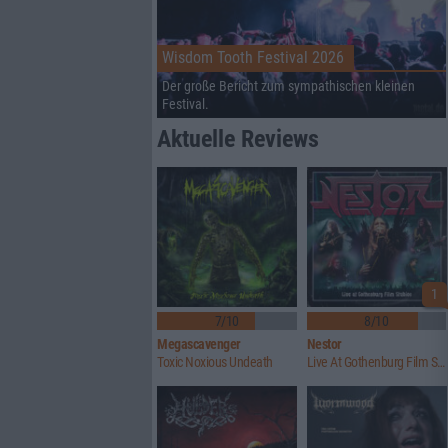
Wisdom Tooth Festival 2026
Der große Bericht zum sympathischen kleinen
Festival.
Aktuelle Reviews
1
7/10
8/10
Megascavenger
Nestor
Toxic Noxious Undeath
Live At Gothenburg Film Studios