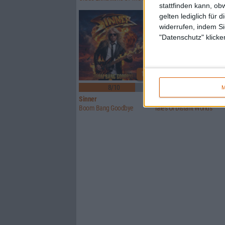
stattfinden kann, ob
gelten lediglich für 
widerrufen, indem Si
"Datenschutz" klicke
1
8/10
6/10
M
Sinner
Crusade Of Bards
Boom Bang Goodbye
Tales Of Distant Worlds