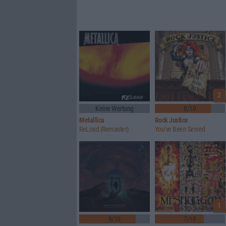
2
Keine Wertung
8/10
Metallica
Rock Justice
ReLoad (Remaster)
You've Been Served
1
8/10
7/10