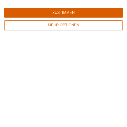
ZUSTIMMEN
MEHR OPTIONEN
6/10
Keine Wertung
Crusade Of Bards
Metallica
Tales Of Distant Worlds
ReLoad (Remaster)