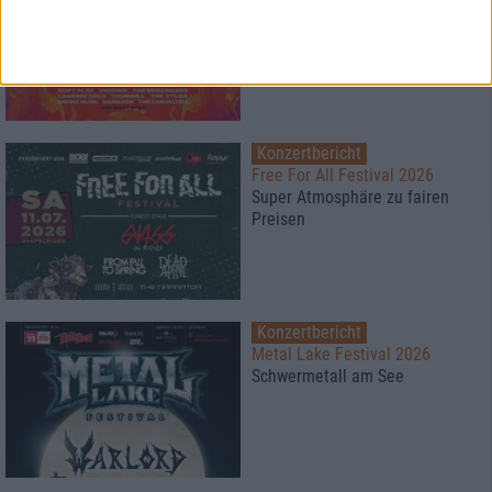
Festival bei 40°
Konzertbericht
Free For All Festival 2026
Super Atmosphäre zu fairen
Preisen
Konzertbericht
Metal Lake Festival 2026
Schwermetall am See