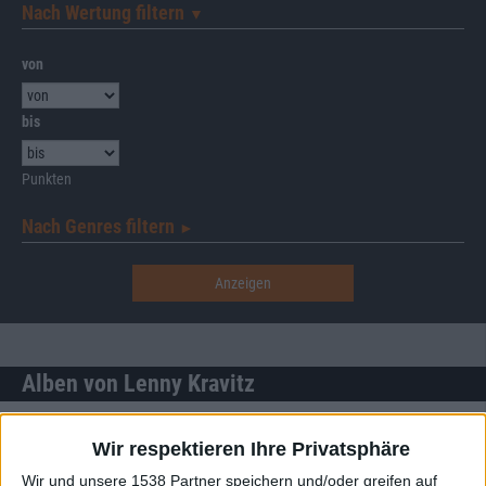
Nach Wertung filtern
▼︎
von
bis
Punkten
Nach Genres filtern
►︎
Alben von Lenny Kravitz
Wir respektieren Ihre Privatsphäre
Wir und unsere 1538 Partner speichern und/oder greifen auf