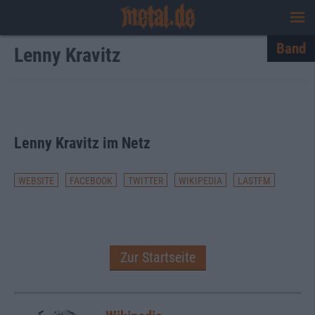
Band
Lenny Kravitz
Den ganzen Text einblenden
Lenny Kravitz im Netz
WEBSITE
FACEBOOK
TWITTER
WIKIPEDIA
LASTFM
Zur Startseite