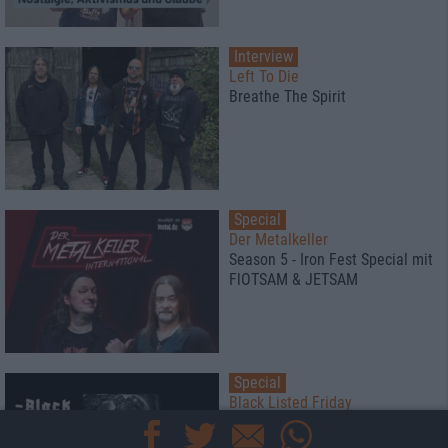
Interview
Left To Die
Breathe The Spirit
Special
Der Metalkeller
Season 5 - Iron Fest Special mit
FlOTSAM & JETSAM
Special
Black Listed Friday
Die 6+6+6 der Woche