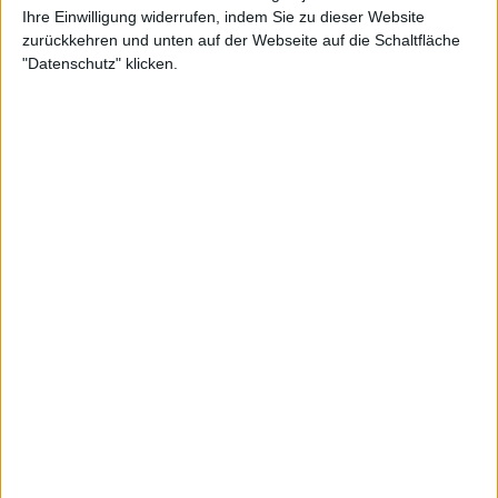
Ihre Einwilligung widerrufen, indem Sie zu dieser Website
Konzertbericht
zurückkehren und unten auf der Webseite auf die Schaltfläche
Rock Hard Festival 2026
"Datenschutz" klicken.
Der große Festivalbericht
Konzertbericht
Jailbreak 2024
Der große Festivalbericht