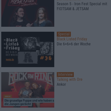
Season 5 - Iron Fest Special mit
FlOTSAM & JETSAM
Special
Black Listed Friday
Die 6+6+6 der Woche
Interview
Talking with Ore
Ankor