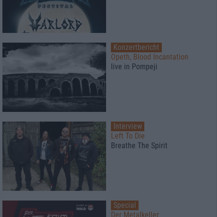
Konzertbericht
Opeth, Blood Incantation
live in Pompeji
Interview
Left To Die
Breathe The Spirit
Special
Der Metalkeller