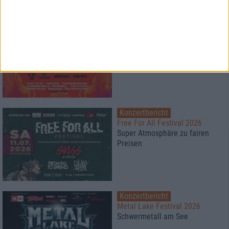
1
Konzertbericht
Vainstream Rockfest 2026
Festival bei 40°
Konzertbericht
Free For All Festival 2026
Super Atmosphäre zu fairen
Preisen
Konzertbericht
Metal Lake Festival 2026
Schwermetall am See