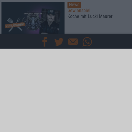
News
Gewinnspiel
Koche mit Lucki Maurer
Special
Zwischen Herzblut und
Algorithmus: Attic Stories und
Twin Mill
Special
Rockharz Open Air 2026
Das meint die Redaktion