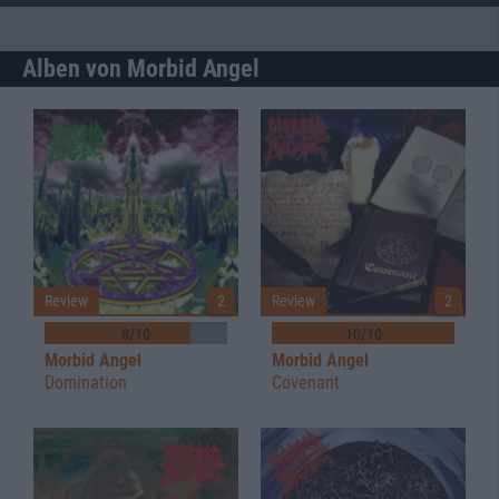
Alben von Morbid Angel
Review
2
Review
2
8/10
10/10
Morbid Angel
Morbid Angel
Domination
Covenant