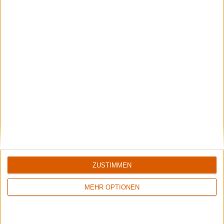
Backstage | Rettungsdienst auf dem Summer Breeze
Über Zwischenwasser, Gehörschutz und Festivalapotheke.
Wisdom Tooth Festival 2026
ZUSTIMMEN
Der große Bericht zum sympathischen kleinen Festival.
Aktuelle Reviews
MEHR OPTIONEN