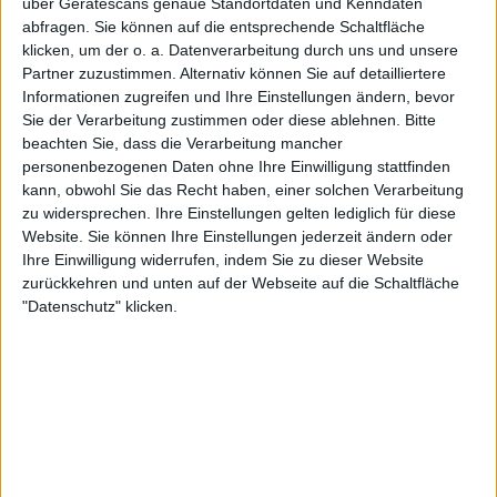
über Gerätescans genaue Standortdaten und Kenndaten
abfragen. Sie können auf die entsprechende Schaltfläche
klicken, um der o. a. Datenverarbeitung durch uns und unsere
Partner zuzustimmen. Alternativ können Sie auf detailliertere
Review
3
Review
Informationen zugreifen und Ihre Einstellungen ändern, bevor
9/10
7/10
Sie der Verarbeitung zustimmen oder diese ablehnen.
Bitte
Morbid Angel
Morbid Angel
beachten Sie, dass die Verarbeitung mancher
Formulas Fatal To The
Entangled In Chaos
personenbezogenen Daten ohne Ihre Einwilligung stattfinden
Flesh
kann, obwohl Sie das Recht haben, einer solchen Verarbeitung
zu widersprechen. Ihre Einstellungen gelten lediglich für diese
Website. Sie können Ihre Einstellungen jederzeit ändern oder
Ihre Einwilligung widerrufen, indem Sie zu dieser Website
Weitere Artikel zu Morbid Angel
zurückkehren und unten auf der Webseite auf die Schaltfläche
"Datenschutz" klicken.