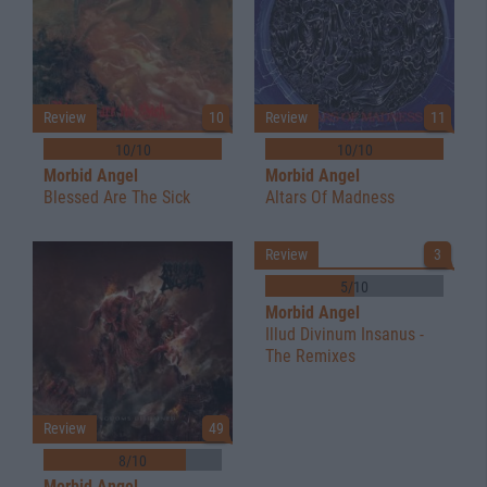
Review
10
Review
11
10/10
10/10
Morbid Angel
Morbid Angel
Blessed Are The Sick
Altars Of Madness
Review
3
5/10
Morbid Angel
Illud Divinum Insanus -
The Remixes
Review
49
8/10
Morbid Angel