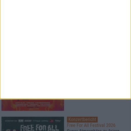
News
HARD KILL
BluRay Verlosung
1
Konzertbericht
Vainstream Rockfest 2026
Festival bei 40°
Konzertbericht
Free For All Festival 2026