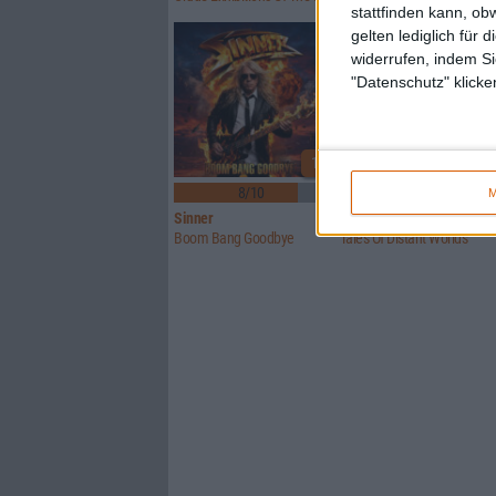
stattfinden kann, ob
gelten lediglich für 
widerrufen, indem Si
"Datenschutz" klicke
1
8/10
6/10
M
Sinner
Crusade Of Bards
Boom Bang Goodbye
Tales Of Distant Worlds