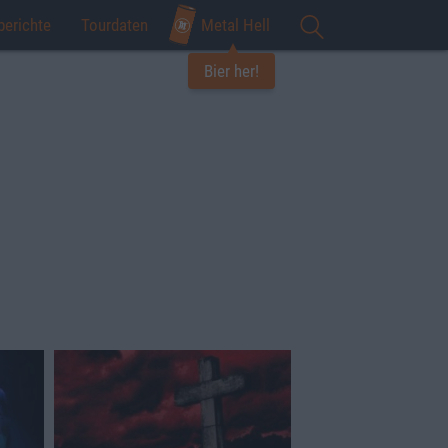
berichte
Tourdaten
Metal Hell
Bier her!