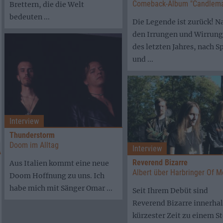
Comeback-Album "Candlema
Brettern, die die Welt
bedeuten ...
Die Legende ist zurück! N
den Irrungen und Wirrun
des letzten Jahres, nach Sp
und ...
Interview
Thunderstorm
Doom im Alltag
Interview
Reverend Bizarre
Aus Italien kommt eine neue
Albert über Harbringer Of M
Doom Hoffnung zu uns. Ich
habe mich mit Sänger Omar ...
Seit Ihrem Debüt sind
Reverend Bizarre innerha
kürzester Zeit zu einem S