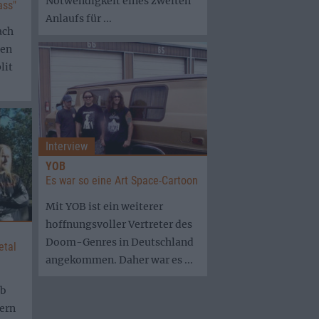
Notwendigkeit eines zweiten
ss"
Anlaufs für ...
ach
gen
lit
Interview
YOB
Es war so eine Art Space-Cartoon
Mit YOB ist ein weiterer
hoffnungsvoller Vertreter des
Doom-Genres in Deutschland
etal
angekommen. Daher war es ...
lb
tern