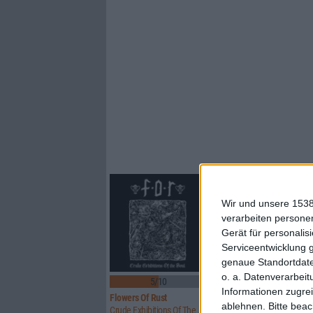
Wir und unsere 1538
verarbeiten persone
Gerät für personali
Serviceentwicklung 
genaue Standortdate
o. a. Datenverarbeit
5/10
8/10
Informationen zugrei
Flowers Of Rust
Xandria
ablehnen.
Bitte bea
Crude Exhibitions Of The Soul
Eclipse