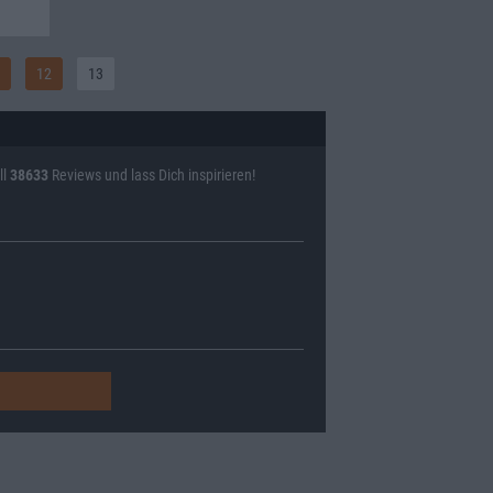
12
13
ll
38633
Reviews und lass Dich inspirieren!