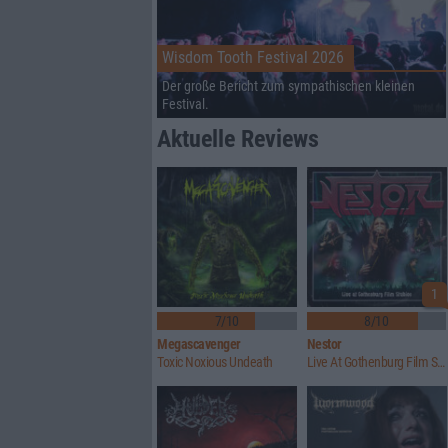
Wisdom Tooth Festival 2026
Der große Bericht zum sympathischen kleinen
Festival.
Aktuelle Reviews
1
7/10
8/10
Megascavenger
Nestor
Toxic Noxious Undeath
Live At Gothenburg Film Studios