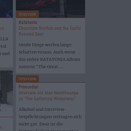
Interview
Katatonia
ro
Chocolate Starfish and the Garlic
flavored Beer
ILLA
Große Dinge werfen lange
tal
Schatten voraus. Auch wenn
n und
das siebte KATATONIA Album
namens "The Great ...
Interview
Primordial
Interview mit Alan Nemtheanga
zu "The Gathering Wilderness"
Alkohol und Interview-
Verpflichtungen vertragen sich
nicht gut. Zwar ist die
m