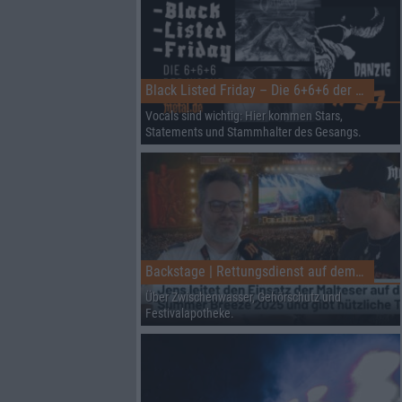
Black Listed Friday – Die 6+6+6 der Woche
Vocals sind wichtig: Hier kommen Stars,
Statements und Stammhalter des Gesangs.
Backstage | Rettungsdienst auf dem Summer Breeze
Über Zwischenwasser, Gehörschutz und
Festivalapotheke.