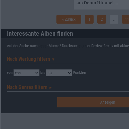
am Doom Himmel ...
« Zurück
1
2
…
11
Interessante Alben finden
Auf der Suche nach neuer Mucke? Durchsuche unser Review-Archiv mit aktue
Nach Wertung filtern
▼︎
von
bis
Punkten
Nach Genres filtern
►︎