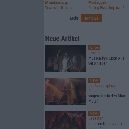
Mountainscape
Meshuggah
Traversing Realms
Destroy Erase Improve: 30th Anniversary Edition
Mehr
Reviews
Neue Artikel
News
Broilers
müssen ihre Open Airs
verschieben
News
Die Apokalyptischen
Reiter
wagen sich in den Black
Metal
News
Desaster
mit allen Details zum
neuen Album