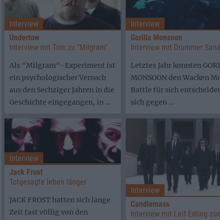
Interview
Interview
Undertow
Gorilla Monsoon
Interview mit Tom zu "Milgram"
Interview mit Drummer Sand
Als "Milgram"-Experiment ist
Letztes Jahr konnten GOR
ein psychologischer Versuch
MONSOON den Wacken Me
aus den Sechziger Jahren in die
Battle für sich entscheide
Geschichte eingegangen, in ...
sich gegen ...
Interview
Jack Frost
Totgesagte leben länger
Interview
JACK FROST hatten sich lange
Candlemass
Zeit fast völlig von den
Interview mit Leif Edling zu