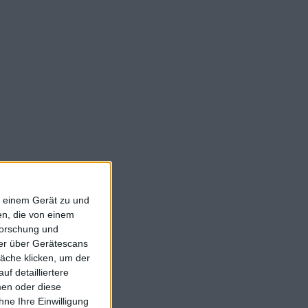
f einem Gerät zu und
n, die von einem
forschung und
ner über Gerätescans
äche klicken, um der
f detailliertere
men oder diese
ne Ihre Einwilligung