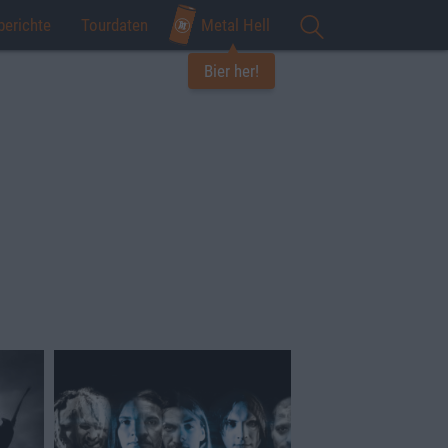
berichte
Tourdaten
Metal Hell
Bier her!