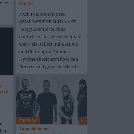
rview
Mauern
Nach 15 Jahren führten
SWALLOW THE SUN ihre EP
"Plague Of Butterflies"
endlich so auf, wie sie geplant
war - als Ballett. Juha Raivio
und Choreograf Tuomas
Hyvönen berichten über den
Prozess und ganz viel Gefühl.
ie
s Duo
Interview
9
me“
Thronehammer
chen