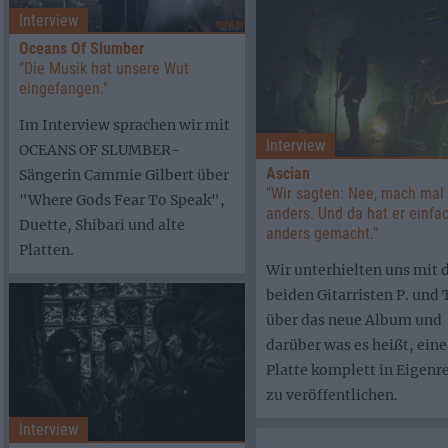
Interview
Oceans Of Slumber
"Die Musik hat unsere Wut
eingefangen."
Im Interview sprachen wir mit
Interview
OCEANS OF SLUMBER-
Ascian
Sängerin Cammie Gilbert über
"Wir sagten: Nee, mach mal
"Where Gods Fear To Speak",
anders. Und da hat er einfa
Duette, Shibari und alte
anders gemacht."
Platten.
Wir unterhielten uns mit 
beiden Gitarristen P. und 
über das neue Album und
darüber was es heißt, eine
Platte komplett in Eigenr
zu veröffentlichen.
Interview