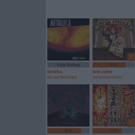
2
Keine Wertung
8/10
Metallica
Rock Justice
ReLoad (Remaster)
You've Been Served
1
8/10
7/10