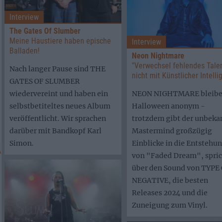
Interview
The Gates Of Slumber
Meine Haustiere haben epische
Interview
Balladen!
Neon Nightmare
"Verwechsel fehlendes Tale
Nach langer Pause sind THE
nicht mit Künstlicher Intelli
GATES OF SLUMBER
wiedervereint und haben ein
NEON NIGHTMARE bleibe
selbstbetiteltes neues Album
Halloween anonym -
veröffentlicht. Wir sprachen
trotzdem gibt der unbeka
darüber mit Bandkopf Karl
Mastermind großzügig
Simon.
Einblicke in die Entstehu
von "Faded Dream", spric
über den Sound von TYPE
NEGATIVE, die besten
Releases 2024 und die
Zuneigung zum Vinyl.