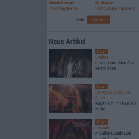
Mountainscape
Meshuggah
Traversing Realms
Destroy Erase Improve: 30th Anniversary Edition
Mehr
Reviews
Neue Artikel
News
Broilers
müssen ihre Open Airs
verschieben
News
Die Apokalyptischen
Reiter
wagen sich in den Black
Metal
News
Desaster
mit allen Details zum
neuen Album