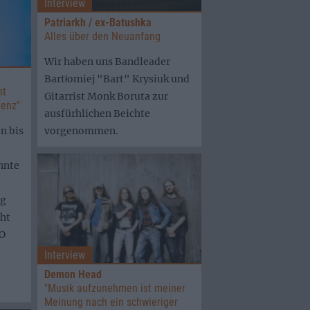
Interview
Patriarkh / ex-Batushka
Alles über den Neuanfang
Wir haben uns Bandleader
Bartłomiej "Bart" Krysiuk und
nt
Gitarrist Monk Boruta zur
genz"
ausfürhlichen Beichte
n bis
vorgenommen.
nnte
ng
ht
 O
Interview
Demon Head
"Musik aufzunehmen ist meiner
Meinung nach ein schwieriger