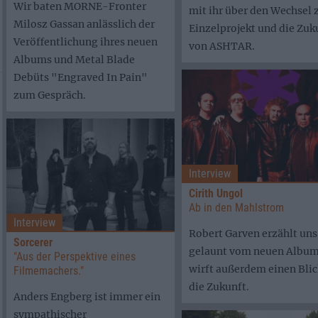
Wir baten MORNE-Fronter
mit ihr über den Wechsel
Milosz Gassan anlässlich der
Einzelprojekt und die Zuk
Veröffentlichung ihres neuen
von ASHTAR.
Albums und Metal Blade
Debüts "Engraved In Pain"
zum Gespräch.
Interview
Cirith Ungol
Ab in den Mahlstrom
Interview
Robert Garven erzählt uns
Sorcerer
gelaunt vom neuen Album
"Aus der Perspektive eines
wirft außerdem einen Blic
Filmemachers."
die Zukunft.
Anders Engberg ist immer ein
sympathischer