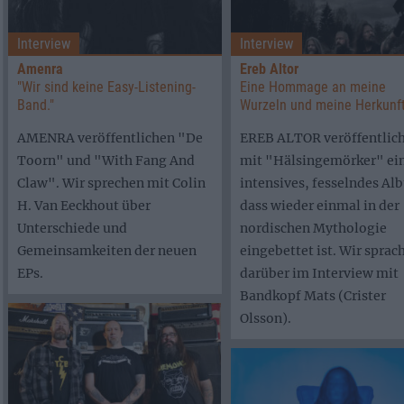
Interview
Interview
Amenra
Ereb Altor
"Wir sind keine Easy-Listening-
Eine Hommage an meine
Band."
Wurzeln und meine Herkunf
AMENRA veröffentlichen "De
EREB ALTOR veröffentlic
Toorn" und "With Fang And
mit "Hälsingemörker" ei
Claw". Wir sprechen mit Colin
intensives, fesselndes Al
H. Van Eeckhout über
dass wieder einmal in der
Unterschiede und
nordischen Mythologie
Gemeinsamkeiten der neuen
eingebettet ist. Wir sprac
EPs.
darüber im Interview mit
Bandkopf Mats (Crister
Olsson).