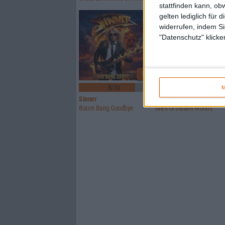
stattfinden kann, ob
gelten lediglich für 
widerrufen, indem Si
"Datenschutz" klicke
1
8/10
6/10
M
Sinner
Crusade Of Bards
Boom Bang Goodbye
Tales Of Distant Worlds