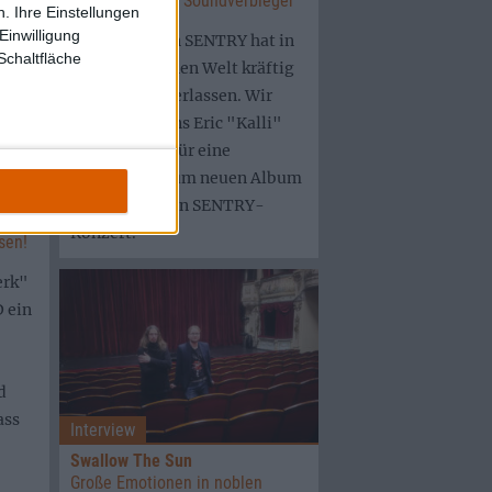
"Ich liebe diese Soundverbieger"
. Ihre Einstellungen
Einwilligung
Das Debüt von SENTRY hat in
Schaltfläche
der metallischen Welt kräftig
Eindruck hinterlassen. Wir
schnappten uns Eric "Kalli"
Kaldschmidt für eine
die
Fragerunde zum neuen Album
es
und zum ersten SENTRY-
Art
Konzert.
sen!
erk"
 ein
d
ass
Interview
Swallow The Sun
Große Emotionen in noblen