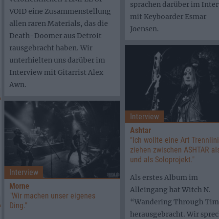
sprachen darüber im Inte
VOID eine Zusammenstellung
mit Keyboarder Esmar
allen raren Materials, das die
Joensen.
Death-Doomer aus Detroit
rausgebracht haben. Wir
unterhielten uns darüber im
Interview mit Gitarrist Alex
Awn.
Interview
Ashtar
"Ich wollte eine Art Trennlin
ziehen zwischen ASHTAR al
und als Soloprojekt."
Interview
Als erstes Album im
Morne
Alleingang hat Witch N.
"Wir machen unser eigenes
“Wandering Through Ti
Ding."
herausgebracht. Wir spre