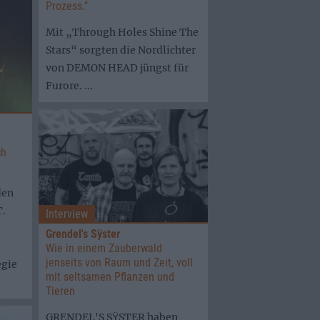
Prozess."
Mit „Through Holes Shine The
Stars“ sorgten die Nordlichter
von DEMON HEAD jüngst für
Furore. ...
ch
den
T.
Interview
Grendel's Sÿster
Wie in einem Zauberwald
jenseits von Raum und Zeit, voll
egie
mit seltsamen Pflanzen und
Tieren
GRENDEL'S SŸSTER haben