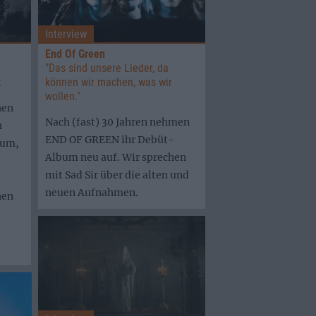
Interview
End Of Green
"Das sind unsere Lieder, da
t
können wir machen, was wir
wollen."
hen
Nach (fast) 30 Jahren nehmen
n
END OF GREEN ihr Debüt-
bum,
Album neu auf. Wir sprechen
mit Sad Sir über die alten und
neuen Aufnahmen.
hen