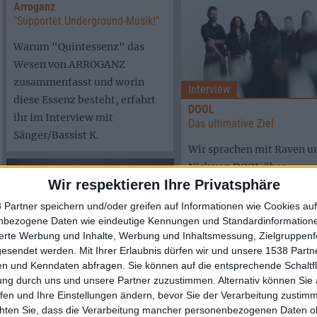
Arroganz
"Supportet Underground-Musik!"
Warum "Quintessenz" das
Wesen von ARROGANZ
zusammenfasst und worin
Interview
diese Essenz besteht, erfahrt
DOOL
ihr im Interview mit
Das ultimative Ziel
Sänger/Bassist K.
Wir sprachen mit Raven u
Nick von DOOL über
Wir respektieren Ihre Privatsphäre
Hintergründe und
Entstehungsgeschichte v
 Partner speichern und/oder greifen auf Informationen wie Cookies au
"The Shape Of Fluidity". 
nbezogene Daten wie eindeutige Kennungen und Standardinformatione
sierte Werbung und Inhalte, Werbung und Inhaltsmessung, Zielgruppen
leider auch ein bisschen ü
gesendet werden.
Mit Ihrer Erlaubnis dürfen wir und unsere 1538 Part
Covid.
Interview
n und Kenndaten abfragen. Sie können auf die entsprechende Schaltfl
ung durch uns und unsere Partner zuzustimmen. Alternativ können Sie au
Motorowl
fen und Ihre Einstellungen ändern, bevor Sie der Verarbeitung zustim
"Das sind meine vier besten
Freunde auf der Welt und daran
chten Sie, dass die Verarbeitung mancher personenbezogenen Daten oh