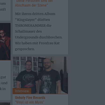
"Diese Personen sind der
 zum
Abschaum der Szene"
unft
Mit ihrem dritten Album
"Kingslayer" dürften
THRONEHAMMER die
Schallmauer des
Undergrounds durchbrechen.
Wir haben mit Fronfrau Kat
gesprochen.
 gut
 und
k in
Interview
Unholy Fire Records
"Vinyl ist ein Muss"