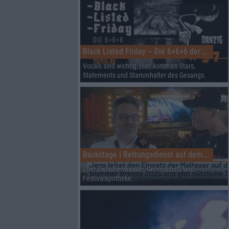
Black Listed Friday – Die 6+6+6 der Woche
Vocals sind wichtig: Hier kommen Stars,
Statements und Stammhalter des Gesangs.
Backstage | Rettungsdienst auf dem Summer Breeze
Über Zwischenwasser, Gehörschutz und
Festivalapotheke.