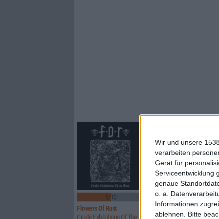
Wir und unsere 1538
verarbeiten persone
Gerät für personali
Serviceentwicklung 
genaue Standortdate
o. a. Datenverarbeit
5/10
8/10
Informationen zugrei
Flowers Of Rust
Xandria
ablehnen.
Bitte bea
Crude Exhibitions Of The Soul
Eclipse