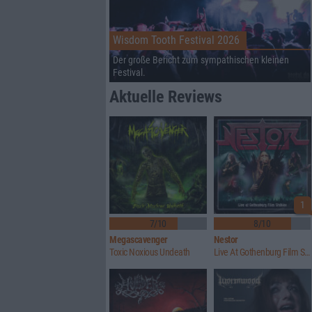
Wisdom Tooth Festival 2026
Der große Bericht zum sympathischen kleinen
Festival.
Aktuelle Reviews
1
7/10
8/10
Megascavenger
Nestor
Toxic Noxious Undeath
Live At Gothenburg Film Studios