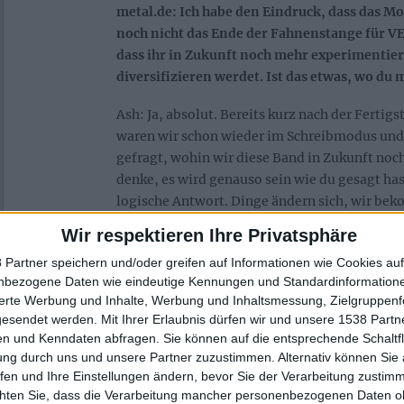
metal.de: Ich habe den Eindruck, dass das
noch nicht das Ende der Fahnenstange für V
dass ihr in Zukunft noch mehr experimentie
diversifizieren werdet. Ist das etwas, wo du
Ash: Ja, absolut. Bereits kurz nach der Fertig
waren wir schon wieder im Schreibmodus und 
gefragt, wohin wir diese Band in Zukunft noc
denke, es wird genauso sein wie du gesagt hast
logische Antwort. Dinge ändern sich, wir bek
Ideen, also ja, ich denke das ist eine faire Ein
Wir respektieren Ihre Privatsphäre
metal.de: Was das Touren angeht, wenn es wi
 Partner speichern und/oder greifen auf Informationen wie Cookies au
nbezogene Daten wie eindeutige Kennungen und Standardinformatione
natürlich, gibt es spezielle Bands mit denen
sierte Werbung und Inhalte, Werbung und Inhaltsmessung, Zielgruppen
möchtest?
gesendet werden.
Mit Ihrer Erlaubnis dürfen wir und unsere 1538 Part
n und Kenndaten abfragen. Sie können auf die entsprechende Schaltfl
Ash: Es gibt wahnsinnig viele Bands mit dene
ung durch uns und unsere Partner zuzustimmen. Alternativ können Sie au
würde. Es gibt auch viele tolle neue Bands, die
fen und Ihre Einstellungen ändern, bevor Sie der Verarbeitung zustim
gemeinsame Tour machen würden, egal ob da
chten Sie, dass die Verarbeitung mancher personenbezogenen Daten oh