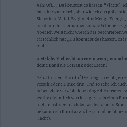
Ash: Uff… „Du könntest es hassen!“ (lacht). Ic
ist sehr dynamisch, aber wie ich das präsentier
Sicherheit Metal. Es gibt eine Menge Energie, 
nicht nur diese eindimensionale Schiene, es 
Aber ich weiß nicht wie ich das beschreiben 
tatsächlich nur „Du könntest das hassen, es is
mal.“
metal.de: Vielleicht um es ein wenig einfach
deine Band als Getränk oder Essen?
Ash: Hm… ein Burrito? Die mag ich echt gerne
verschiedene Dinge drin. Und so sehe ich au
haben viele verschiedene Dinge die unseren 
wollte eigentlich was lustigeres als einen Bur
mehr ich drüber nachdenke, desto mehr Sinn er
bekomm ich Burritos auch erst mal nicht me
(lacht).