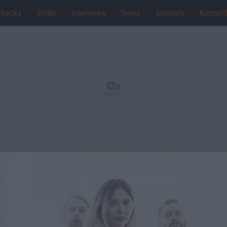
checks
Bilder
Interviews
News
Specials
Konzert