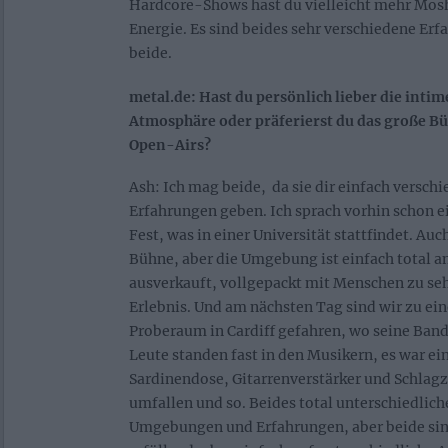
Hardcore-Shows hast du vielleicht mehr Mosh
Energie. Es sind beides sehr verschiedene Er
beide.
metal.de: Hast du persönlich lieber die in
Atmosphäre oder präferierst du das große B
Open-Airs?
Ash: Ich mag beide, da sie dir einfach versch
Erfahrungen geben. Ich sprach vorhin schon
Fest, was in einer Universität stattfindet. Auc
Bühne, aber die Umgebung ist einfach total a
ausverkauft, vollgepackt mit Menschen zu seh
Erlebnis. Und am nächsten Tag sind wir zu e
Proberaum in Cardiff gefahren, wo seine Band
Leute standen fast in den Musikern, es war ei
Sardinendose, Gitarrenverstärker und Schlag
umfallen und so. Beides total unterschiedlich
Umgebungen und Erfahrungen, aber beide sin