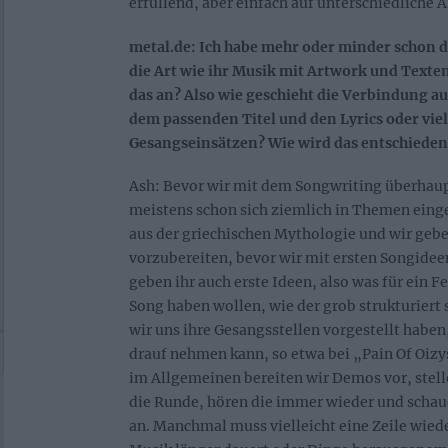
erfüllend, aber einfach auf unterschiedliche A
metal.de: Ich habe mehr oder minder schon di
die Art wie ihr Musik mit Artwork und Texten
das an? Also wie geschieht die Verbindung au
dem passenden Titel und den Lyrics oder viel
Gesangseinsätzen? Wie wird das entschieden
Ash: Bevor wir mit dem Songwriting überhaup
meistens schon sich ziemlich in Themen eing
aus der griechischen Mythologie und wir geben
vorzubereiten, bevor wir mit ersten Songide
geben ihr auch erste Ideen, also was für ein F
Song haben wollen, wie der grob strukturiert s
wir uns ihre Gesangsstellen vorgestellt haben
drauf nehmen kann, so etwa bei „Pain Of Oizy
im Allgemeinen bereiten wir Demos vor, stelle
die Runde, hören die immer wieder und schaue
an. Manchmal muss vielleicht eine Zeile wied