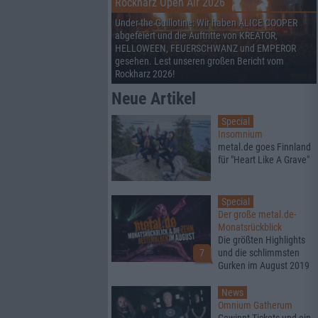
Rockharz Open Air 2026
Under the Guillotine: Wir haben ALICE COOPER
abgefeiert und die Auftritte von KREATOR,
HELLOWEEN, FEUERSCHWANZ und EMPEROR
gesehen. Lest unseren großen Bericht vom
Rockharz 2026!
Neue Artikel
Special
Insomnium
metal.de goes Finnland
für "Heart Like A Grave"
Special
Der große metal.de-
Monatsrückblick
Die größten Highlights
7
und die schlimmsten
Gurken im August 2019
News
Omnium Gatherum