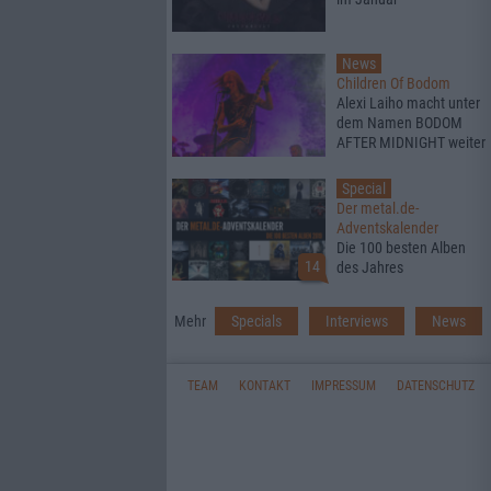
News
Children Of Bodom
Alexi Laiho macht unter
dem Namen BODOM
AFTER MIDNIGHT weiter
Special
Der metal.de-
Adventskalender
Die 100 besten Alben
14
des Jahres
Mehr
Specials
Interviews
News
TEAM
KONTAKT
IMPRESSUM
DATENSCHUTZ