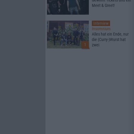
Gewinnt Tickets und ein
Meet & Greet!
Interview
Insomnium
Alles hat ein Ende, nur
die (Curry-)Wurst hat
1
zwei