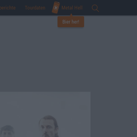
berichte
Tourdaten
Metal Hell
Bier her!