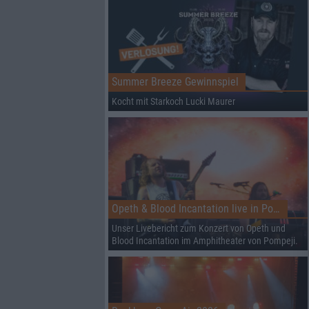
Summer Breeze Gewinnspiel
Kocht mit Starkoch Lucki Maurer
Opeth & Blood Incantation live in Pompeji
Unser Livebericht zum Konzert von Opeth und
Blood Incantation im Amphitheater von Pompeji.