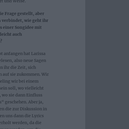
rt und Weise.
e Frage gestellt, aber
 verbindet, wie geht ihr
s einer Songidee mit
leicht auch
?
t anfangen hat Larissa
elesen, also neue Sagen
 ihr die Zeit, sich
en auf sie zukommen. Wir
eeling wir bei einem
ein soll, wo vielleicht
, wo sie dann Einfluss
s“ geschehen. Aber ja,
n die zur Diskussion in
n uns dann die Lyrics
erholt werden, da die