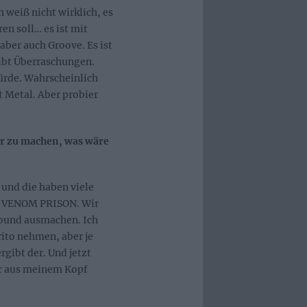
h weiß nicht wirklich, es
en soll… es ist mit
aber auch Groove. Es ist
gibt Überraschungen.
würde. Wahrscheinlich
t Metal. Aber probier
er zu machen, was wäre
 und die haben viele
ch VENOM PRISON. Wir
Sound ausmachen. Ich
rito nehmen, aber je
gibt der. Und jetzt
hr aus meinem Kopf