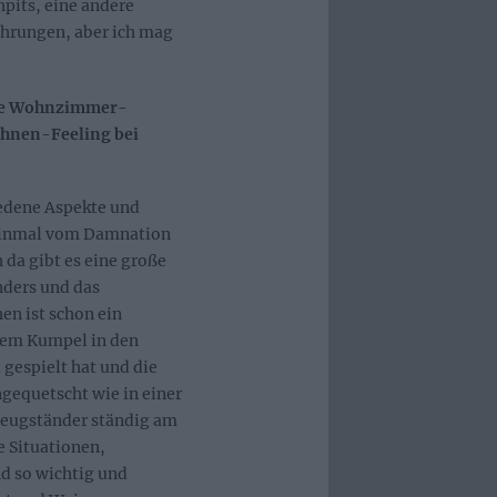
pits, eine andere
fahrungen, aber ich mag
time Wohnzimmer-
ühnen-Feeling bei
iedene Aspekte und
 einmal vom Damnation
h da gibt es eine große
nders und das
en ist schon ein
inem Kumpel in den
 gespielt hat und die
ngequetscht wie in einer
zeugständer ständig am
e Situationen,
d so wichtig und