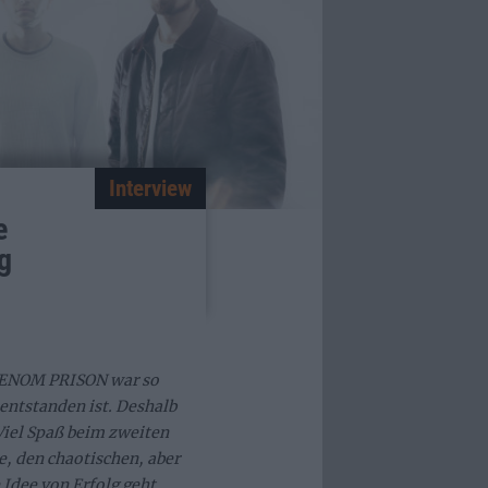
Interview
e
g
n VENOM PRISON war so
entstanden ist. Deshalb
 Viel Spaß beim zweiten
, den chaotischen, aber
Idee von Erfolg geht.