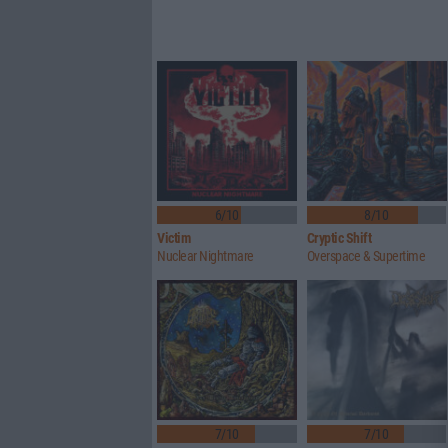
6/10
8/10
Victim
Cryptic Shift
Nuclear Nightmare
Overspace & Supertime
7/10
7/10