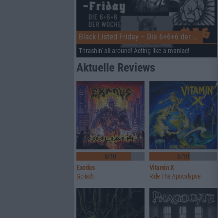
Black Listed Friday – Die 6+6+6 der Woche
Thrashin' all around! Acting like a maniac!
Aktuelle Reviews
8/10
6/10
Exodus
Vitamin X
Goliath
Ride The Apocalypse