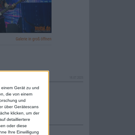
Galerie in groß öffnen
18.07.2025
f einem Gerät zu und
n, die von einem
forschung und
ner über Gerätescans
äche klicken, um der
f detailliertere
men oder diese
ne Ihre Einwilligung