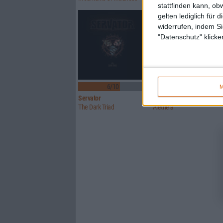
stattfinden kann, ob
gelten lediglich für 
widerrufen, indem Si
"Datenschutz" klicke
6/10
7/10
M
Servator
Wildhunt
The Dark Triad
Aletheia