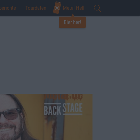
berichte
Tourdaten
Metal Hell
Bier her!