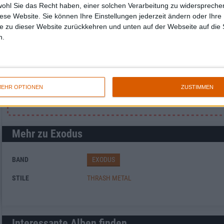
Newsletter abonnieren
wohl Sie das Recht haben, einer solchen Verarbeitung zu widersprechen
diese Website. Sie können Ihre Einstellungen jederzeit ändern oder Ihre 
e zu dieser Website zurückkehren und unten auf der Webseite auf die 
n.
EHR OPTIONEN
ZUSTIMMEN
Mehr zu Exodus
BAND
EXODUS
STILE
THRASH METAL
Interessante Alben finden