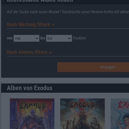
Auf der Suche nach neuer Mucke? Durchsuche unser Review-Archiv mit aktue
Nach Wertung filtern
▼︎
von
bis
Punkten
Nach Genres filtern
►︎
Alben von Exodus