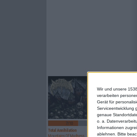
Wir und unsere 1538
verarbeiten persone
Gerät für personali
Serviceentwicklung 
genaue Standortdate
o. a. Datenverarbeit
7/10
8/10
Informationen zugrei
Total Annihilation
Transilvania
ablehnen.
Bitte bea
Mountains Of Madness
Magia Posthuma