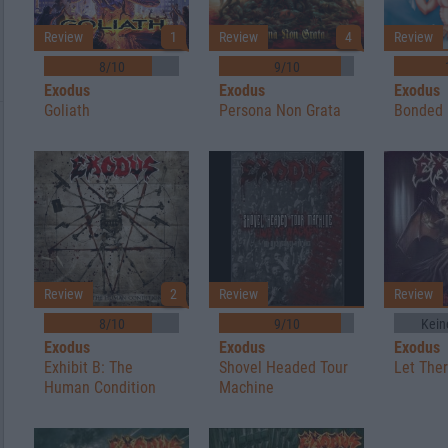
Review
1
Review
4
Review
8/10
9/10
Exodus
Exodus
Exodus
Goliath
Persona Non Grata
Bonded 
Review
2
Review
Review
8/10
9/10
Kein
Exodus
Exodus
Exodus
Exhibit B: The
Shovel Headed Tour
Let The
Human Condition
Machine