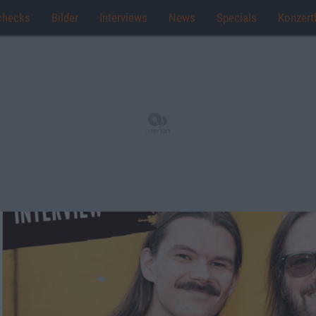
checks
Bilder
Interviews
News
Specials
Konzert