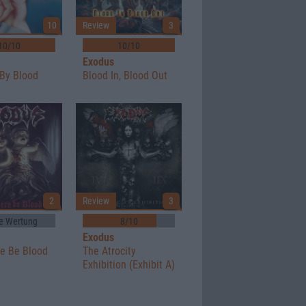
10
Review
3
10/10
10/10
Exodus
By Blood
Blood In, Blood Out
2
Review
3
e Wertung
8/10
Exodus
re Be Blood
The Atrocity
Exhibition (Exhibit A)