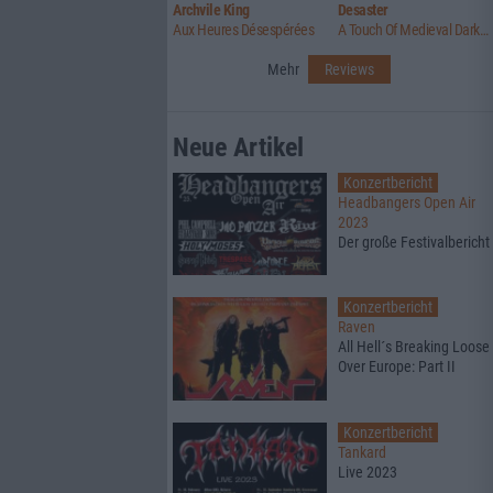
Archvile King
Desaster
Aux Heures Désespérées
A Touch Of Medieval Darkness
Mehr
Reviews
Neue Artikel
Konzertbericht
Headbangers Open Air
2023
Der große Festivalbericht
Konzertbericht
Raven
All Hell´s Breaking Loose
Over Europe: Part II
Konzertbericht
Tankard
Live 2023