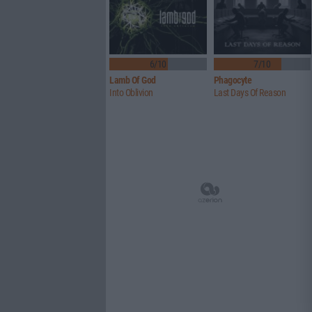
6/10
7/10
Lamb Of God
Phagocyte
Into Oblivion
Last Days Of Reason