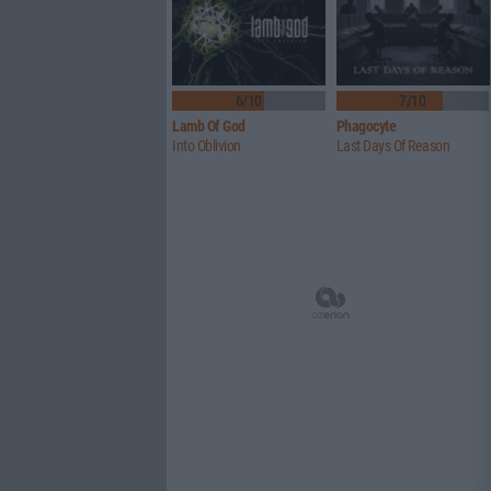
6/10
7/10
Lamb Of God
Phagocyte
Into Oblivion
Last Days Of Reason