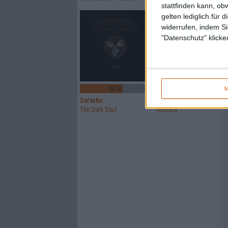
stattfinden kann, ob
gelten lediglich für 
widerrufen, indem Si
"Datenschutz" klicke
6/10
7/10
M
Servator
Wildhunt
The Dark Triad
Aletheia