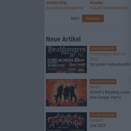
Archvile King
Desaster
Aux Heures Désespérées
A Touch Of Medieval Darkness
Mehr
Reviews
Neue Artikel
Konzertbericht
Headbangers Open Air
2023
Der große Festivalbericht
Konzertbericht
Raven
All Hell´s Breaking Loose
Over Europe: Part II
Konzertbericht
Tankard
Live 2023