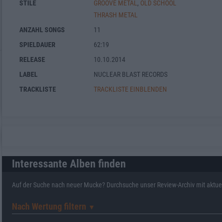
STILE
GROOVE METAL
,
OLD SCHOOL
THRASH METAL
ANZAHL SONGS
11
SPIELDAUER
62:19
RELEASE
10.10.2014
LABEL
NUCLEAR BLAST RECORDS
TRACKLISTE
TRACKLISTE EINBLENDEN
Interessante Alben finden
Auf der Suche nach neuer Mucke? Durchsuche unser Review-Archiv mit aktue
Nach Wertung filtern
▼︎