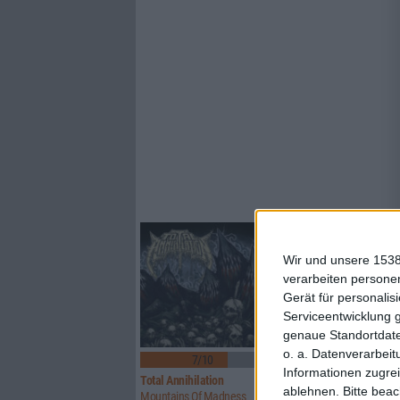
Wir und unsere 1538
verarbeiten persone
Gerät für personali
Serviceentwicklung 
genaue Standortdate
o. a. Datenverarbeit
7/10
8/10
Informationen zugrei
Total Annihilation
Transilvania
ablehnen.
Bitte bea
Mountains Of Madness
Magia Posthuma