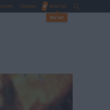
berichte
Tourdaten
Metal Hell
Bier her!