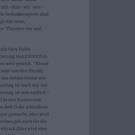
k-mit-dem-wir-uns-
lle Gedankenspiele sind
gt das neue,
ea-Thrasher vor und
rch Gary Holts
ntierung von EXODUS in
er weit gefehlt. “Blood
s man von den Thrash-
 das Gehirn brutal wie
nting ist nach wie vor
Gesang ist nun endlich –
il in den Bandsound
 von Rob Duke schmälern
igur gemacht, aber jetzt
ches gilt auch für die
eltrack (hier wird eine