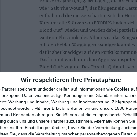
Brücke ins Jahr 1985 geschlagen), die brach
wie “Salt The Wound”, das übrigens ein Gast
enthält und die messerscharfen Soli der Herre
Kurzum: alle Stärken von EXODUS finden sich 
Blood Out” wieder und werden dabei partiell 
weiterer Pluspunkt des Albums ist das Songwr
mit den beiden Vorgängern weniger komplex u
dafür aber knackiger auf den Punkt kommt und
Das kommt wiederum dem Aggressionspotenti
Blood Out” zugute. Das Thrash-Quintett schaff
Energie ihrer Shows in die elf Songs zu transf
Wir respektieren Ihre Privatsphäre
auch vor der heimischen Anlage problem- u
Toxic Waltz tanzen und die Einrichtung zu Kl
 Partner speichern und/oder greifen auf Informationen wie Cookies au
nbezogene Daten wie eindeutige Kennungen und Standardinformatione
kann.
sierte Werbung und Inhalte, Werbung und Inhaltsmessung, Zielgruppen
gesendet werden.
Mit Ihrer Erlaubnis dürfen wir und unsere 1538 Part
Die Rückkehr von Zetro war in jedem Fall die 
n und Kenndaten abfragen. Sie können auf die entsprechende Schaltfl
belebt der Mann den EXODUS-Sound doch wie
ung durch uns und unsere Partner zuzustimmen. Alternativ können Sie au
kopflastig, dafür umso brutaler knallt das ne
fen und Ihre Einstellungen ändern, bevor Sie der Verarbeitung zustim
Boxen und macht dabei keine Gefangenen. E
chten Sie, dass die Verarbeitung mancher personenbezogenen Daten oh