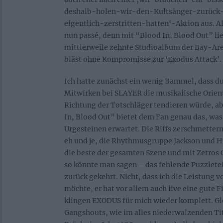
deshalb-holen-wir-den-Kultsänger-zurüc
eigentlich-zerstritten-hatten‘-Aktion aus. A
nun passé, denn mit “Blood In, Blood Out” lie
mittlerweile zehnte Studioalbum der Bay-Ar
bläst ohne Kompromisse zur ‘Exodus Attack’.
Ich hatte zunächst ein wenig Bammel, dass du
Mitwirken bei SLAYER die musikalische Orie
Richtung der Totschläger tendieren würde, ab
In, Blood Out” bietet dem Fan genau das, wa
Urgesteinen erwartet. Die Riffs zerschmettern
eh und je, die Rhythmusgruppe Jackson und Hu
die beste der gesamten Szene und mit Zetros 
so könnte man sagen – das fehlende Puzzlete
zurück gekehrt. Nicht, dass ich die Leistung
möchte, er hat vor allem auch live eine gute F
klingen EXODUS für mich wieder komplett. Glei
Gangshouts, wie im alles niederwalzenden Tit