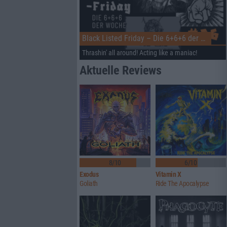
Black Listed Friday – Die 6+6+6 der Woche
Thrashin' all around! Acting like a maniac!
Aktuelle Reviews
8/10
6/10
Exodus
Vitamin X
Goliath
Ride The Apocalypse