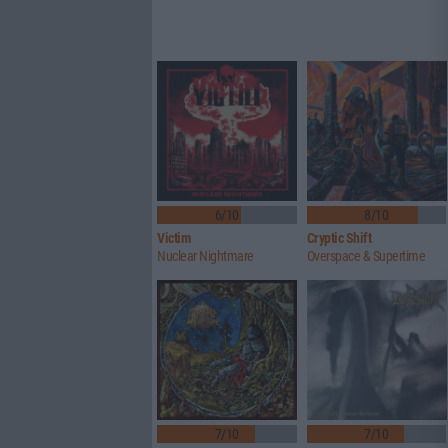
6/10
8/10
Victim
Cryptic Shift
Nuclear Nightmare
Overspace & Supertime
7/10
7/10