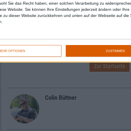
In, Blood Out” nicht nur ihre stärkste Scheib
wohl Sie das Recht haben, einer solchen Verarbeitung zu widersprechen
Damned” veröffentlicht, sondern auch gleic
diese Website. Sie können Ihre Einstellungen jederzeit ändern oder Ihre 
e zu dieser Website zurückkehren und unten auf der Webseite auf die 
Jahres in den Orbit geschossen. Good friendly v
n.
sozusagen. Einen Punkt dürft ihr mir für mei
anderen stehen felsenfest.
EHR OPTIONEN
ZUSTIMMEN
Zur Startseite
Colin Büttner