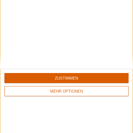
Gary Holt von Exodus
steht uns vor dem Gig auf dem Rock Hard Festivals Rede
und Antwort.
ZUSTIMMEN
MEHR OPTIONEN
Special
metal.de-Redaktion
Die 50 besten Alben des Jahres 2021