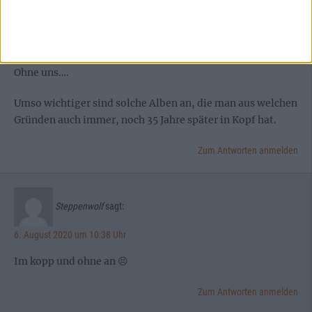
Steppenwolf
sagt:
6. August 2020 um 10:32 Uhr
Ohne uns….
Umso wichtiger sind solche Alben an, die man aus welchen
Gründen auch immer, noch 35 Jahre später in Kopf hat.
Zum Antworten anmelden
Steppenwolf
sagt:
6. August 2020 um 10:38 Uhr
Im kopp und ohne an 😣
Zum Antworten anmelden