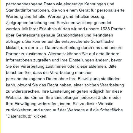
typischen Thrash Shouts in ungeahnte Höhen, zieht die
personenbezogene Daten wie eindeutige Kennungen und
Töne schier endlos in die Länge und versprüht dabei ein
Standardinformationen, die von einem Gerät für personalisierte
Werbung und Inhalte, Werbung und Inhaltsmessung,
ureigenes Charisma. Niemand anderes hätte die Songs so
Zielgruppenforschung und Serviceentwicklung gesendet
chaotisch und gleichzeig perfekt rüberbringen können.
werden.
Mit Ihrer Erlaubnis dürfen wir und unsere 1538 Partner
über Gerätescans genaue Standortdaten und Kenndaten
Doch selbst die beste Gesangsperformance braucht starke
abfragen. Sie können auf die entsprechende Schaltfläche
Songs, um ihre volle Wirkung zu entfalten. Dafür sorgt
klicken, um der o. a. Datenverarbeitung durch uns und unsere
EXODUS-Mastermind Gary Holt in Hülle und Fülle. Bis auf
Partner zuzustimmen. Alternativ können Sie auf detailliertere
zwei Ausnahmen komponiert er „Bonded By Blood“ im
Informationen zugreifen und Ihre Einstellungen ändern, bevor
Alleingang.
Sie der Verarbeitung zustimmen oder diese ablehnen.
Bitte
beachten Sie, dass die Verarbeitung mancher
Dabei gelingen ihm zahlreiche High-Speed-Granaten wie
personenbezogenen Daten ohne Ihre Einwilligung stattfinden
kann, obwohl Sie das Recht haben, einer solchen Verarbeitung
„Exodus“ oder das alles zermalmende „Strike Of The
zu widersprechen. Ihre Einstellungen gelten lediglich für diese
Beast“, bei dem headbangen zur Pflicht wird.
Website. Sie können Ihre Einstellungen jederzeit ändern oder
Ihre Einwilligung widerrufen, indem Sie zu dieser Website
Im Mid-Tempo-Stampfer „And Then There Were None“
zurückkehren und unten auf der Webseite auf die Schaltfläche
wiederum lässt Holt sein Gespür für einprägsame
"Datenschutz" klicken.
Melodien durchscheinen. Das trifft insbesondere auf den
griffigen Refrain zu.