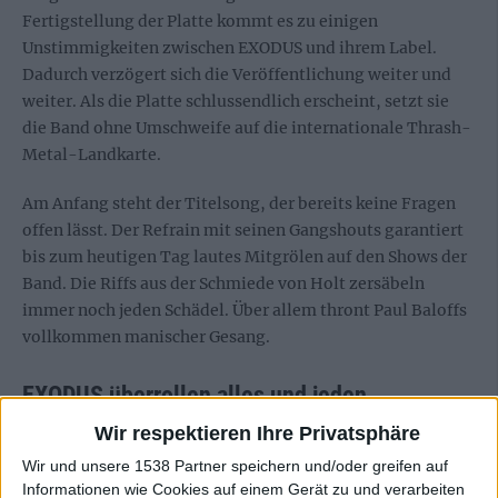
Fertigstellung der Platte kommt es zu einigen
Unstimmigkeiten zwischen EXODUS und ihrem Label.
Dadurch verzögert sich die Veröffentlichung weiter und
weiter. Als die Platte schlussendlich erscheint, setzt sie
die Band ohne Umschweife auf die internationale Thrash-
Metal-Landkarte.
Am Anfang steht der Titelsong, der bereits keine Fragen
offen lässt. Der Refrain mit seinen Gangshouts garantiert
bis zum heutigen Tag lautes Mitgrölen auf den Shows der
Band. Die Riffs aus der Schmiede von Holt zersäbeln
immer noch jeden Schädel. Über allem thront Paul Baloffs
vollkommen manischer Gesang.
EXODUS überrollen alles und jeden
Wir respektieren Ihre Privatsphäre
Genau dieser Gesang verleiht der Platte einen großen Teil
Wir und unsere 1538 Partner speichern und/oder greifen auf
ihrer Einzigartigkeit. Baloff wechselt regelmäßig von
Informationen wie Cookies auf einem Gerät zu und verarbeiten