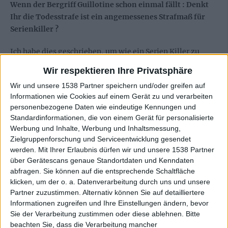
Wenn der Bergriff Guillotine schon einmal fällt : Denkt
Ihr die Todesstrafe ist ein angemessenes Strafmaß für
Serienkiller ?
Ich habe dies geschrieben, um wie ein Serien Killer zu
denken. Andererseits denke ich, ist es so wie ein
Wir respektieren Ihre Privatsphäre
Massenmörder fühlen sollte oder es ihrer Wahrnehmung
Wir und unsere 1538 Partner speichern und/oder greifen auf
entspricht. Niemand wird aber ihre innersten Gefühle
Informationen wie Cookies auf einem Gerät zu und verarbeiten
verstehen. Es ist ein offenes Statement, dass wir der
personenbezogene Daten wie eindeutige Kennungen und
Fortentwicklung folgen mögen – meine Meinung dazu.
Standardinformationen, die von einem Gerät für personalisierte
Werbung und Inhalte, Werbung und Inhaltsmessung,
( Diese Antwort scheint sich auf irgendeine andere Frage,
Zielgruppenforschung und Serviceentwicklung gesendet
die wohl noch in den Hirnen von Speed-iD
werden.
Mit Ihrer Erlaubnis dürfen wir und unsere 1538 Partner
über Gerätescans genaue Standortdaten und Kenndaten
herumgeisterte, zu beziehen – Jeopardy Time !?. Anm. d.
abfragen. Sie können auf die entsprechende Schaltfläche
Verf. )
klicken, um der o. a. Datenverarbeitung durch uns und unsere
Partner zuzustimmen. Alternativ können Sie auf detailliertere
Wovon handeln die anderen Alben ?
Informationen zugreifen und Ihre Einstellungen ändern, bevor
Sie der Verarbeitung zustimmen oder diese ablehnen.
Bitte
Die übrigen Alben, die wir bislang veröffentlicht haben,
beachten Sie, dass die Verarbeitung mancher