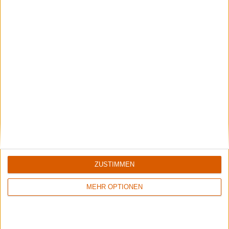
1
8/10
9/10
Nestor
Hulder
Live At Gothenburg Film Studios
Verbolgen
ZUSTIMMEN
MEHR OPTIONEN