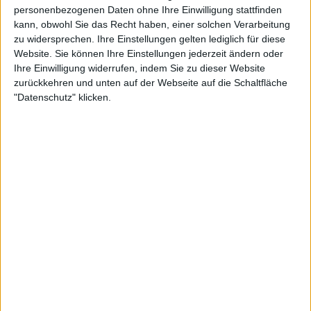
handeln von Sex, Liebe und dem
personenbezogenen Daten ohne Ihre Einwilligung stattfinden
kann, obwohl Sie das Recht haben, einer solchen Verarbeitung
Tod. Sie sind ein bisschen Alternativer als Unholy night.
zu widersprechen. Ihre Einstellungen gelten lediglich für diese
Website. Sie können Ihre Einstellungen jederzeit ändern oder
Warum wurde diese Album in Englisch eingesungen ?
Ihre Einwilligung widerrufen, indem Sie zu dieser Website
zurückkehren und unten auf der Webseite auf die Schaltfläche
"Datenschutz" klicken.
Wir benutzen die englische Sprache, um uns auch auf
unsere Aktivitäten außerhalb des Landes zu
konzentrieren. Wir dachten es ist, aufgrund unseres
Erfolges in Japan, der richtige Zeitpunkt auf dem
europäischen und amerikanischen Markt Fuß zu fassen.
Wir sind auch sehr glücklich, dass CODE ( Centre of Desire
Entertainment ) die ersten sind, die hier an uns glauben
und es ermöglichen Speed-iD in Europa sowie den USA zu
vermarkten.
Eure musikalischen Einflüsse ?
Beeinflusst wurden wir von Nina Hagen, Einstürzende
Neubauten, Portishead, The Cult,