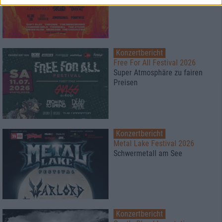
Konzertbericht
Free For All Festival 2026
Super Atmosphäre zu fairen
Preisen
Konzertbericht
Metal Lake Festival 2026
Schwermetall am See
Konzertbericht