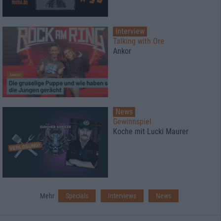
Interview
Talking with Ore
Ankor
News
Gewinnspiel
Koche mit Lucki Maurer
Mehr
Specials
Interviews
News