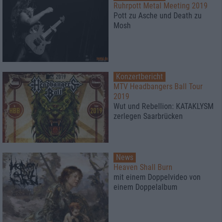
Ruhrpott Metal Meeting 2019
Pott zu Asche und Death zu
Mosh
Konzertbericht
MTV Headbangers Ball Tour
2019
Wut und Rebellion: KATAKLYSM
zerlegen Saarbrücken
News
Heaven Shall Burn
mit einem Doppelvideo von
einem Doppelalbum