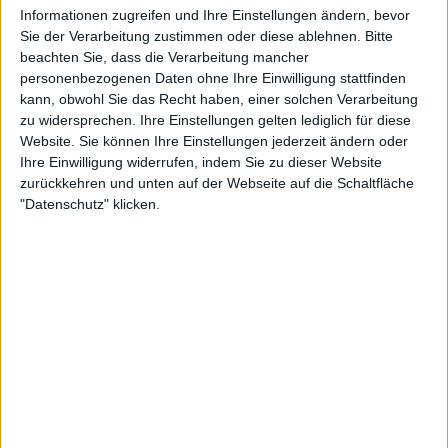
Informationen zugreifen und Ihre Einstellungen ändern, bevor
Sie der Verarbeitung zustimmen oder diese ablehnen.
Bitte
NOCTURNUS
– „The Key“/ATHEIST – „Piece Of Time“
beachten Sie, dass die Verarbeitung mancher
personenbezogenen Daten ohne Ihre Einwilligung stattfinden
kann, obwohl Sie das Recht haben, einer solchen Verarbeitung
zu widersprechen. Ihre Einstellungen gelten lediglich für diese
Website. Sie können Ihre Einstellungen jederzeit ändern oder
Ihre Einwilligung widerrufen, indem Sie zu dieser Website
zurückkehren und unten auf der Webseite auf die Schaltfläche
"Datenschutz" klicken.
6 Platten, die auch irgendwie zählen
DREAM THEATER
– „The Number Of The Beast (Live)“
(2002/2005): Geile Songs im Geiste der NWOBHM. Und die
Jungs können spielen! Allein der Gesang dürfte etwas