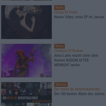
News
Circus Of Fools
Neues Video, neue EP im Januar
News
Children Of Bodom
Alexi Laiho macht unter dem
Namen BODOM AFTER
MIDNIGHT weiter
Special
Der metal.de-Adventskalender
Die 100 besten Alben des Jahres