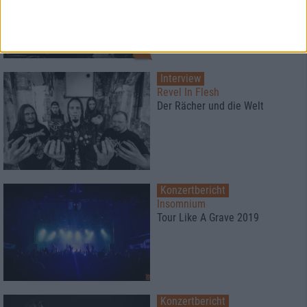
Schottland
2
Interview
Revel In Flesh
Der Rächer und die Welt
Konzertbericht
Insomnium
Tour Like A Grave 2019
Konzertbericht