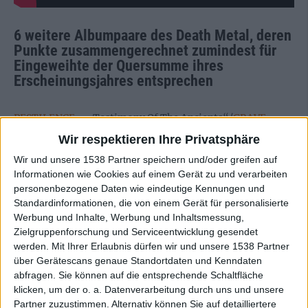
6 weitere Albumpaare des Death Metal, deren
Punkte zusammengerechnet zumindest für
Eingeweihte der Quersumme ihres
Erscheinungsjahres entsprechen
PESTILENCE
– „Testimony Of The Ancients“/
GRAVE
–
„Into The Grave“
Wir respektieren Ihre Privatsphäre
Wir und unsere 1538 Partner speichern und/oder greifen auf
ENTOMBED – „Left Hand Path“/
CANNIBAL CORPSE
–
Informationen wie Cookies auf einem Gerät zu und verarbeiten
„Eaten Back To Life“
personenbezogene Daten wie eindeutige Kennungen und
Standardinformationen, die von einem Gerät für personalisierte
NAPALM DEATH
– „Harmony Corruption“/NUCLEAR
Werbung und Inhalte, Werbung und Inhaltsmessung,
DEATH – „Bride Of Insect“
Zielgruppenforschung und Serviceentwicklung gesendet
werden.
Mit Ihrer Erlaubnis dürfen wir und unsere 1538 Partner
OBITUARY
– „Cause Of Death“/
PUNGENT STENCH
– „For
über Gerätescans genaue Standortdaten und Kenndaten
God Your Soul … For Me Your Flesh“
abfragen. Sie können auf die entsprechende Schaltfläche
klicken, um der o. a. Datenverarbeitung durch uns und unsere
DEATH – „Spiritual Healing“/
DEICIDE
– „Deicide“
Partner zuzustimmen. Alternativ können Sie auf detailliertere