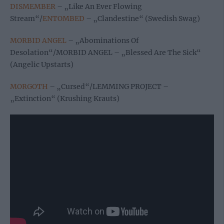
DISMEMBER
– „Like An Ever Flowing
Stream“/
ENTOMBED
– „Clandestine“ (Swedish Swag)
MORBID ANGEL
– „Abominations Of
Desolation“/MORBID ANGEL – „Blessed Are The Sick“
(Angelic Upstarts)
MORGOTH
– „Cursed“/LEMMING PROJECT –
„Extinction“ (Krushing Krauts)