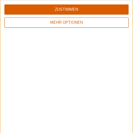
ZUSTIMMEN
MEHR OPTIONEN
Review
2
Review
8/10
8/10
Pro-Pain
Pro-Pain
Straight To The Dome
Absolute Power
Review
Review