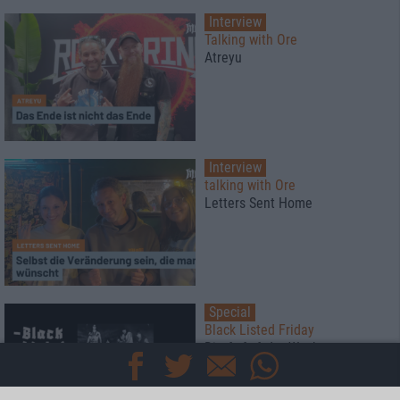
Interview
Talking with Ore
Atreyu
Interview
talking with Ore
Letters Sent Home
Special
Black Listed Friday
Die 6+6+6 der Woche