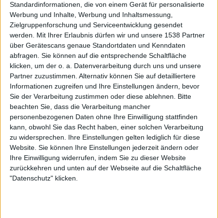
Standardinformationen, die von einem Gerät für personalisierte
auch die Rückkehr von Gitarrist Eric Klinger (auch von
Werbung und Inhalte, Werbung und Inhaltsmessung,
1999-2007 in der Band) darstellt, hat daher auch mehr
Zielgruppenforschung und Serviceentwicklung gesendet
vom Gleichen im Gepäck.
werden.
Mit Ihrer Erlaubnis dürfen wir und unsere 1538 Partner
über Gerätescans genaue Standortdaten und Kenndaten
Mehr vom Gleichen
abfragen. Sie können auf die entsprechende Schaltfläche
klicken, um der o. a. Datenverarbeitung durch uns und unsere
Partner zuzustimmen. Alternativ können Sie auf detailliertere
PRO-PAIN bieten all ihre in 35 Jahren Bandgeschichte
Informationen zugreifen und Ihre Einstellungen ändern, bevor
bekannten wie liebgewonnenen Trademarks auf: Garys
Sie der Verarbeitung zustimmen oder diese ablehnen.
Bitte
unvergleichlich brachiales Reibeisenorgan, wunderbar
beachten Sie, dass die Verarbeitung mancher
personenbezogenen Daten ohne Ihre Einwilligung stattfinden
angepisst und dennoch voll kontrollierter Wut,
kann, obwohl Sie das Recht haben, einer solchen Verarbeitung
messerscharf zersägende Riffs, singende Leads,
zu widersprechen. Ihre Einstellungen gelten lediglich für diese
melodische Soli, brutale Grooves, Gangshouts,
Website. Sie können Ihre Einstellungen jederzeit ändern oder
einprägsame Hooks. Kein unnötiger Ballast, kein
Ihre Einwilligung widerrufen, indem Sie zu dieser Website
Schnickschnack, direkt und eingängig.
zurückkehren und unten auf der Webseite auf die Schaltfläche
"Datenschutz" klicken.
„Oceans Of Blood“ ein typisch energischer, knallharter
Opener von PRO-PAIN. Eine kompromisslos aggressive
wie prägnante Moshpit-Hymne mit Steinmahlenden