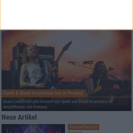
Black Listed Friday – Die 6+6+6 der Woche
Thrashin' all around! Acting like a maniac!
Opeth & Blood Incantation live in Pompeji
Unser Livebericht zum Konzert von Opeth und Blood Incantation im
Amphitheater von Pompeji.
Neue Artikel
Konzertbericht
Kreator