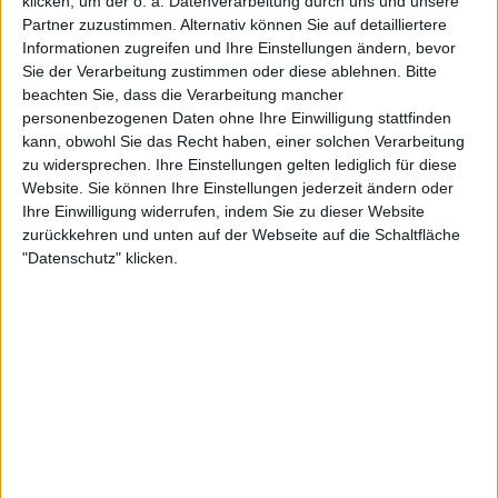
klicken, um der o. a. Datenverarbeitung durch uns und unsere
Turock, Essen
Partner zuzustimmen. Alternativ können Sie auf detailliertere
Informationen zugreifen und Ihre Einstellungen ändern, bevor
Belphegor - Praise The Beast European Tour 2026
Sie der Verarbeitung zustimmen oder diese ablehnen.
Bitte
09.10.26
Asagraum, Belphegor und Krisiun
beachten Sie, dass die Verarbeitung mancher
Musikbrauerei, Berlin
personenbezogenen Daten ohne Ihre Einwilligung stattfinden
kann, obwohl Sie das Recht haben, einer solchen Verarbeitung
Belphegor - Praise The Beast European Tour 2026
15.10.26
Asagraum, Belphegor und Krisiun
zu widersprechen. Ihre Einstellungen gelten lediglich für diese
Bastard Club, Osnabrück
Website. Sie können Ihre Einstellungen jederzeit ändern oder
Ihre Einwilligung widerrufen, indem Sie zu dieser Website
zurückkehren und unten auf der Webseite auf die Schaltfläche
Alle Konzerte von
Amon Amarth
,
God Dethroned
,
Gorgoroth
und
Krisiun
anzeige
"Datenschutz" klicken.
Mehr zu ...
BANDS
AMON AMARTH
DEADSPAWN
GOD DETHRONED
GORGOROTH
KRISIUN
OCCULT
STILE