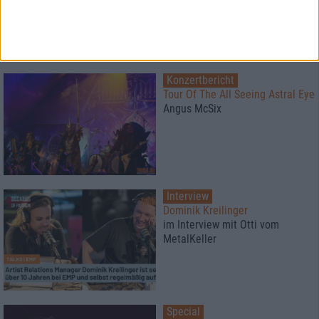
Konzertbericht
Tour Of The All Seeing Astral Eye
Angus McSix
Interview
Dominik Kreilinger
im Interview mit Otti vom
MetalKeller
Special