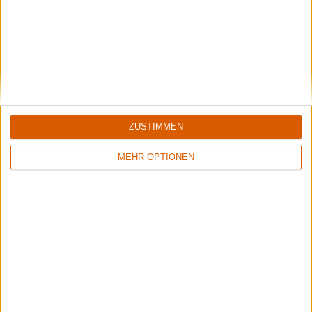
Wisdom Tooth Festival 2026
Der große Bericht zum sympathischen kleinen Festival.
Aktuelle Reviews
ZUSTIMMEN
MEHR OPTIONEN
1
1
8/10
8/10
Nestor
Sinner
Live At Gothenburg Film Studios
Boom Bang Goodbye