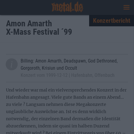
Konzertbericht
Amon Amarth
X-Mass Festival ´99
Billing: Amon Amarth, Deadspawn, God Dethroned,
Gorgoroth, Krisiun und Occult
Konzert vom 1999-12-12 | Hafenbahn, Offenbach
Und wieder war mal ein vielversprechendes Konzert in der
Hafenbahn angesagt. Viele gute Bands an einem Abend…
zu viele ? Langsam nehmen diese Megakonzerte
unglaubliche Auswüchse an. Ist es denn wirklich
notwendig, der einzelnen Band dermaßen die Identität
abzuerkennen, indem sie quasi im halben Duzend
mitverkauft wird ? Bei einem Eintrittspreis von über 40,–