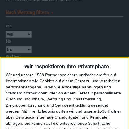
Nach Wertung filtern
▼︎
von
bis
Punkten
Wir respektieren Ihre Privatsphäre
Nach Genres filtern
►︎
Wir und unsere 1538 Partner speichern und/oder greifen auf
Informationen wie Cookies auf einem Gerät zu und verarbeiten
personenbezogene Daten wie eindeutige Kennungen und
Standardinformationen, die von einem Gerät für personalisierte
Werbung und Inhalte, Werbung und Inhaltsmessung,
Amon Amarth, God Dethroned, Gorgoroth und
Zielgruppenforschung und Serviceentwicklung gesendet
Krisiun auf Tour
werden.
Mit Ihrer Erlaubnis dürfen wir und unsere 1538 Partner
über Gerätescans genaue Standortdaten und Kenndaten
Belphegor - Praise The Beast European Tour 2026
abfragen. Sie können auf die entsprechende Schaltfläche
29.09.26
Asagraum, Belphegor und Krisiun