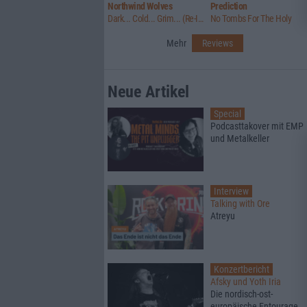
Northwind Wolves
Prediction
Dark... Cold... Grim... (Re-Issue)
No Tombs For The Holy
Mehr
Reviews
Neue Artikel
Special
Podcasttakover mit EMP
und Metalkeller
Interview
Talking with Ore
Atreyu
Konzertbericht
Afsky und Yoth Iria
Die nordisch-ost-
europäische Entourage