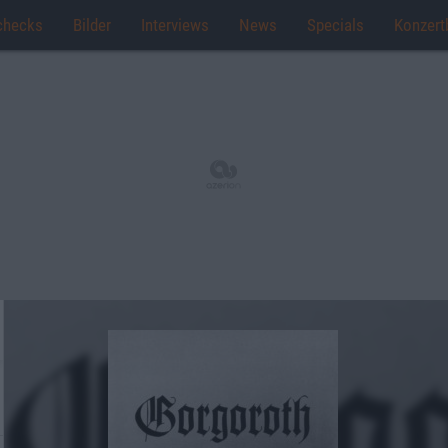
checks
Bilder
Interviews
News
Specials
Konzert