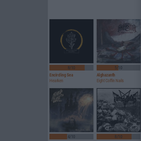
8/10
5/10
Encircling Sea
Alghazanth
Hearken
Eight Coffin Nails
4/10
8/10