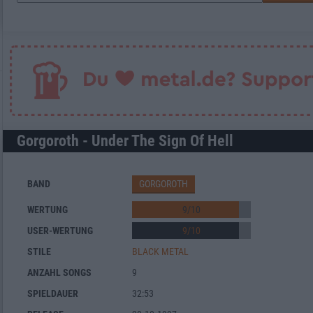
Gorgoroth - Under The Sign Of Hell
BAND
GORGOROTH
WERTUNG
9
/
10
USER-WERTUNG
9
/
10
STILE
BLACK METAL
ANZAHL SONGS
9
SPIELDAUER
32:53