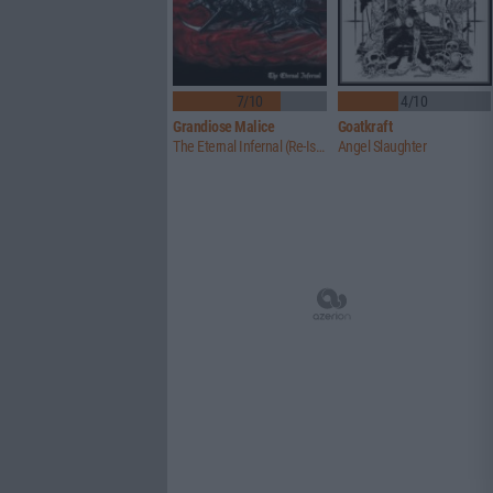
7/10
4/10
Grandiose Malice
Goatkraft
The Eternal Infernal (Re-Issue)
Angel Slaughter