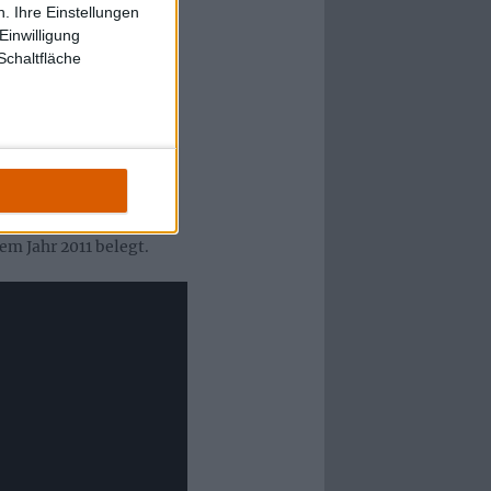
. Ihre Einstellungen
Einwilligung
Schaltfläche
ei dem man sich fragt,
Pätzchendosen bestand,
ste Album in der
nes der verstörendsten
tal-Historie. Es
aus Norwegen wie kaum
 nicht reproduzierbar –
m Jahr 2011 belegt.