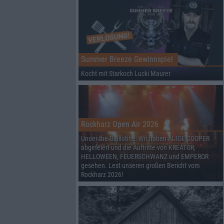
Summer Breeze Gewinnspiel
Kocht mit Starkoch Lucki Maurer
Rockharz Open Air 2026
Under the Guillotine: Wir haben ALICE COOPER
abgefeiert und die Auftritte von KREATOR,
HELLOWEEN, FEUERSCHWANZ und EMPEROR
gesehen. Lest unseren großen Bericht vom
Rockharz 2026!