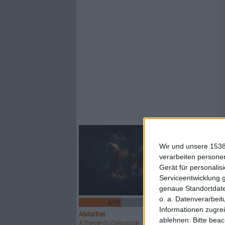
Wir und unsere 1538
verarbeiten persone
Gerät für personali
Serviceentwicklung 
genaue Standortdate
o. a. Datenverarbeit
6/10
6/10
Informationen zugrei
Abduction
Above Aurora
ablehnen.
Bitte bea
A l'Heure du Crépuscule
Path To Ruin