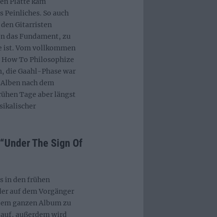
ten Platte kam
s Peinliches. So auch
den Gitarristen
en das Fundament, zu
de ist. Vom vollkommen
t How To Philosophize
n, die Gaahl-Phase war
n Alben nach dem
rühen Tage aber längst
sikalischer
“Under The Sign Of
s in den frühen
der auf dem Vorgänger
f dem ganzen Album zu
g auf, außerdem wird