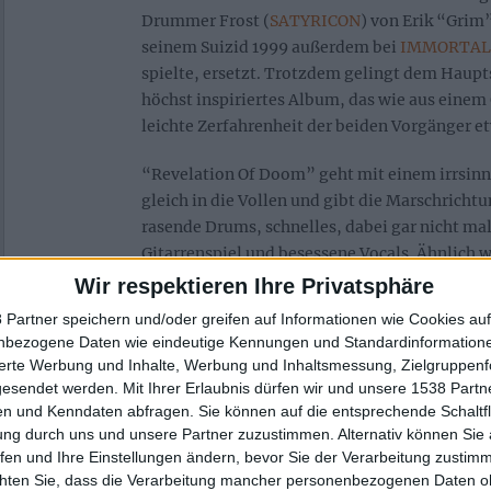
Drummer Frost (
SATYRICON
) von Erik “Grim”
seinem Suizid 1999 außerdem bei
IMMORTAL
spielte, ersetzt. Trotzdem gelingt dem Haupt
höchst inspiriertes Album, das wie aus einem 
leichte Zerfahrenheit der beiden Vorgänger et
“Revelation Of Doom” geht mit einem irrsinni
gleich in die Vollen und gibt die Marschricht
rasende Drums, schnelles, dabei gar nicht ma
Gitarrenspiel und besessene Vocals. Ähnlich w
Infernal Invocation” lässt sich ein gewisser 
Wir respektieren Ihre Privatsphäre
verleugnen. “Krig” und “Ødeleggelse Og Un
 Partner speichern und/oder greifen auf Informationen wie Cookies au
sich weit melodischer und zeigen den deutlic
nbezogene Daten wie eindeutige Kennungen und Standardinformatione
des bekennenden
YNGWIE-MALMSTEEN
-Fan
sierte Werbung und Inhalte, Werbung und Inhaltsmessung, Zielgruppen
sich ebenfalls das mit überragendem Klarges
gesendet werden.
Mit Ihrer Erlaubnis dürfen wir und unsere 1538 Part
getragene “Profetens Åpenbaring” in die Schei
n und Kenndaten abfragen. Sie können auf die entsprechende Schaltfl
ung durch uns und unsere Partner zuzustimmen. Alternativ können Sie au
gewisser
BATHORY
-Einfluss eine Rolle gespi
fen und Ihre Einstellungen ändern, bevor Sie der Verarbeitung zustim
chten Sie, dass die Verarbeitung mancher personenbezogenen Daten oh