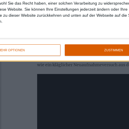
Prädikat: Mustergültig
wohl Sie das Recht haben, einer solchen Verarbeitung zu widersprechen
diese Website. Sie können Ihre Einstellungen jederzeit ändern oder Ihre 
e zu dieser Website zurückkehren und unten auf der Webseite auf die 
Trotz eines eher schwierigen Drum-Sounds, b
n.
ob Grims Kit nicht doch vorrangig aus Omas 
ist “Under The Sign Of Hell” nicht nur das be
Diskografie von GORGOROTH, sondern auch ei
und gemeinsten Alben der gesamten Black-Me
EHR OPTIONEN
ZUSTIMMEN
demonstriert die Essenz der zweiten Welle 
ein anderes Werk und ist in seiner Radikalität
wie ein kläglicher Neuaufnahmeversuch aus de