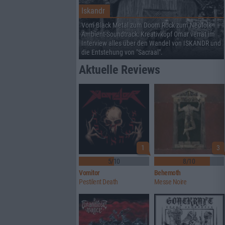
Iskandr
Vom Black Metal zum Doom Rock zum Neofolk-
Ambient-Soundtrack: Kreativkopf Omar verrät im
Interview alles über den Wandel von ISKANDR und
die Entstehung von "Sacraal".
Aktuelle Reviews
1
3
5/10
8/10
Vomitor
Behemoth
Pestilent Death
Messe Noire