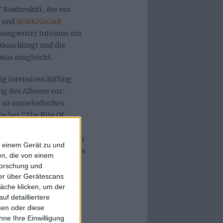
 Brødreskift, der vor
und
BORKNAGAR
songwriter Infernus ein
Guss klingt und die
was ausgleicht.
g intensiven Riffing
ung des Albums vor:
l so unmelodisches
ie bei “The Rite Of
Thrash-Einfluss nicht
dergang” hingegen geben
f einem Gerät zu und
h neoklassischen Einfluss
n, die von einem
s Infernus. Perfekt fügt
forschung und
ang vorgetragene,
ner über Gerätescans
be ein, bei der ein
äche klicken, um der
f detailliertere
elt haben dürfte.
men oder diese
ne Ihre Einwilligung