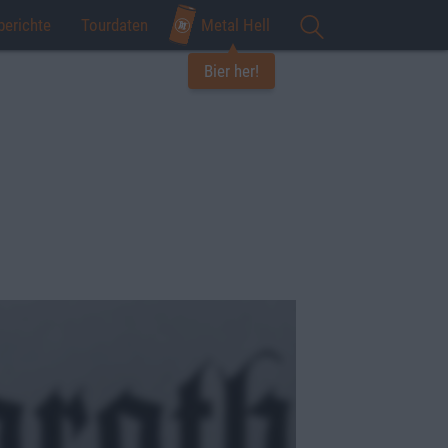
berichte
Tourdaten
Metal Hell
Bier her!