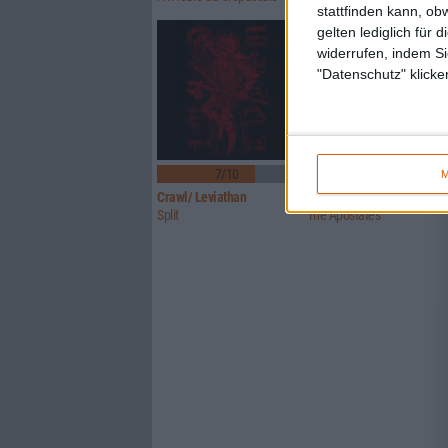
stattfinden kann, ob
gelten lediglich für 
widerrufen, indem Si
"Datenschutz" klicke
7/10
7/10
M
Crawl/ Leviathan
Glorior Belli
Split
The Apostates