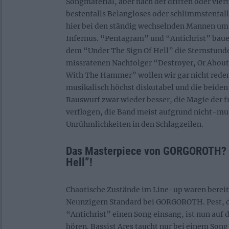
Songmaterial, aber nach der dritten oder vier
bestenfalls Belangloses oder schlimmstenfall
hier bei den ständig wechselnden Mannen um 
Infernus. “Pentagram” und “Antichrist” bau
dem “Under The Sign Of Hell” die Sternstun
missratenen Nachfolger “Destroyer, Or Abou
With The Hammer” wollen wir gar nicht rede
musikalisch höchst diskutabel und die beide
Rauswurf zwar wieder besser, die Magie der f
verflogen, die Band meist aufgrund nicht-mu
Unrühmlichkeiten in den Schlagzeilen.
Das Masterpiece von GORGOROTH? 
Hell”!
Chaotische Zustände im Line-up waren bereit
Neunzigern Standard bei GORGOROTH. Pest, 
“Antichrist” einen Song einsang, ist nun au
hören. Bassist Ares taucht nur bei einem Son