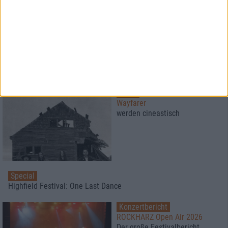
News
metal.de präsentiert:
Das Musikvideo zu "Behind The
Door" von Horresque
News
Wayfarer
werden cineastisch
Special
Highfield Festival: One Last Dance
Konzertbericht
ROCKHARZ Open Air 2026
Der große Festivalbericht