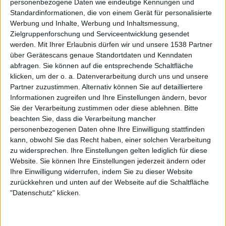
personenbezogene Daten wie eindeutige Kennungen und
Wirkungstreffern. Der Abschluss mit einem Intro und dem
Standardinformationen, die von einem Gerät für personalisierte
neuen Track „…And We Shall Sing“, selbstredend mit
Werbung und Inhalte, Werbung und Inhaltsmessung,
Zielgruppenforschung und Serviceentwicklung gesendet
schummrigen Klargesängen der Hauptprotagonistin,
werden.
Mit Ihrer Erlaubnis dürfen wir und unsere 1538 Partner
machen Lust auf das frische Studiomaterial.
über Gerätescans genaue Standortdaten und Kenndaten
abfragen. Sie können auf die entsprechende Schaltfläche
Setlist:
klicken, um der o. a. Datenverarbeitung durch uns und unsere
Partner zuzustimmen. Alternativ können Sie auf detailliertere
01. A Beacon From Darkened Skies
Informationen zugreifen und Ihre Einstellungen ändern, bevor
02. View From Nemeton
Sie der Verarbeitung zustimmen oder diese ablehnen.
Bitte
03. Sylvan Awakening
beachten Sie, dass die Verarbeitung mancher
04. Hearken The End
personenbezogenen Daten ohne Ihre Einwilligung stattfinden
05. Verses In Oath
kann, obwohl Sie das Recht haben, einer solchen Verarbeitung
zu widersprechen. Ihre Einstellungen gelten lediglich für diese
06. Cast Into The Well Of Rememberance
Website. Sie können Ihre Einstellungen jederzeit ändern oder
07. Veil Of Penitence
Ihre Einwilligung widerrufen, indem Sie zu dieser Website
08. Vessel Of Suffering
zurückkehren und unten auf der Webseite auf die Schaltfläche
09. Drie Raven
"Datenschutz" klicken.
10. …And We Shall Sing