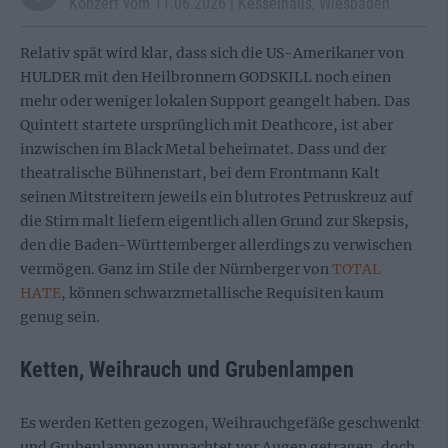
Konzert vom 11.06.2026 | Kesselhaus, Wiesbaden
Relativ spät wird klar, dass sich die US-Amerikaner von
HULDER mit den Heilbronnern GODSKILL noch einen
mehr oder weniger lokalen Support geangelt haben. Das
Quintett startete ursprünglich mit Deathcore, ist aber
inzwischen im Black Metal beheimatet. Dass und der
theatralische Bühnenstart, bei dem Frontmann Kalt
seinen Mitstreitern jeweils ein blutrotes Petruskreuz auf
die Stirn malt liefern eigentlich allen Grund zur Skepsis,
den die Baden-Württemberger allerdings zu verwischen
vermögen. Ganz im Stile der Nürnberger von
TOTAL
HATE
, können schwarzmetallische Requisiten kaum
genug sein.
Ketten, Weihrauch und Grubenlampen
Es werden Ketten gezogen, Weihrauchgefäße geschwenkt
und Grubenlampen umnachtet vor Augen getragen, doch