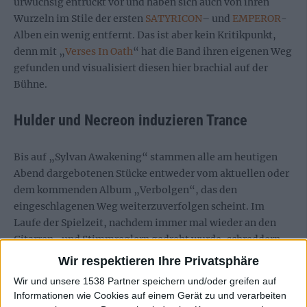
urwüchsig entrückt vor und haben sich auch von ihren
Wurzeln im Stile der ersten
SATYRICON
– und
EMPEROR
-
Alben ein wenig entfernt. Das ist aber kein Kritikpunkt,
denn mit „
Verses In Oath
“ hat die Band ihren eigenen Weg
gefunden und visualisiert diesen hier brachial auf der
Bühne.
Hulder und Necreon induzieren Trance
Bis auf „Sylvan Awakening“ stammen alle am heutigen
Abend dargebotenen Stücke entweder vom aktuellen oder
dem kommenden Album „Verbolgen“, das den
eingeschlagenen Weg weiterzuverfolgen scheint. Im
Laufe der Spielzeit, nachdem immer mal wieder an den
Gitarren- und Stimmreglern gedreht wurde, schreddern
sich insbesondere Frontfrau Hulder sowie ihr Bassist und
Wir respektieren Ihre Privatsphäre
Ehemann Necreon förmlich in Trance. Das kommt auch vor
Wir und unsere 1538 Partner speichern und/oder greifen auf
der Bühne an und Songs wie „Veil Of Penitence“ oder
Informationen wie Cookies auf einem Gerät zu und verarbeiten
„Vessel Of Suffering“ werden zu absoluten