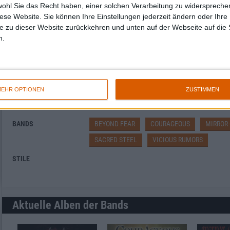
wohl Sie das Recht haben, einer solchen Verarbeitung zu widersprechen
diese Website. Sie können Ihre Einstellungen jederzeit ändern oder Ihre 
e zu dieser Website zurückkehren und unten auf der Webseite auf die 
Mirror Of Deception, Sacred Steel und Vicious 
n.
metal.de präsentiert
Stygian Pilgrims 2026
26.09.26
Mirror Of Deception, Lone Wanderer, Flame, Dear Flame, Asci
Jugendzentrum B58, Braunschweig
EHR OPTIONEN
ZUSTIMMEN
Mehr zu ...
BANDS
BEYOND FEAR
COURAGEOUS
MIRROR
SACRED STEEL
VICIOUS RUMORS
STILE
Aktuelle Alben der Bands