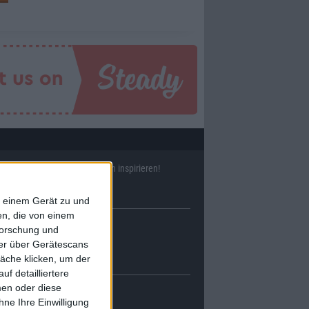
ll
38634
Reviews und lass Dich inspirieren!
f einem Gerät zu und
n, die von einem
forschung und
ner über Gerätescans
äche klicken, um der
f detailliertere
men oder diese
ne Ihre Einwilligung