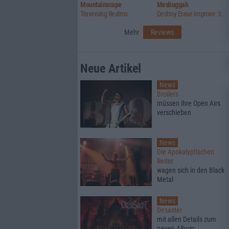
Mountainscape
Meshuggah
Traversing Realms
Destroy Erase Improve: 30th Anniversary Edition
Mehr
Reviews
Neue Artikel
News
Broilers
müssen ihre Open Airs
verschieben
News
Die Apokalyptischen
Reiter
wagen sich in den Black
Metal
News
Desaster
mit allen Details zum
neuen Album