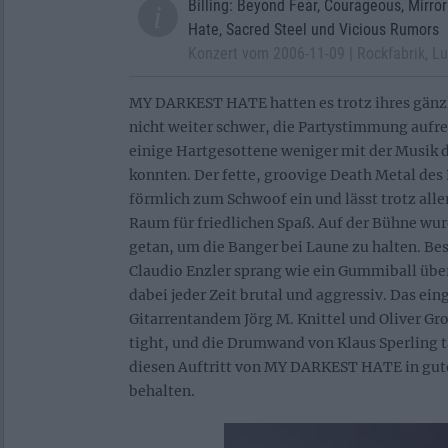
Billing: Beyond Fear, Courageous, Mirro
Hate, Sacred Steel und Vicious Rumors
Konzert vom 2006-11-09 | Rockfabrik, L
MY DARKEST HATE hatten es trotz ihres gänz
nicht weiter schwer, die Partystimmung aufre
einige Hartgesottene weniger mit der Musik 
konnten. Der fette, groovige Death Metal des 
förmlich zum Schwoof ein und lässt trotz alle
Raum für friedlichen Spaß. Auf der Bühne wu
getan, um die Banger bei Laune zu halten. B
Claudio Enzler sprang wie ein Gummiball über
dabei jeder Zeit brutal und aggressiv. Das ein
Gitarrentandem Jörg M. Knittel und Oliver Gro
tight, und die Drumwand von Klaus Sperling t
diesen Auftritt von MY DARKEST HATE in gut
behalten.