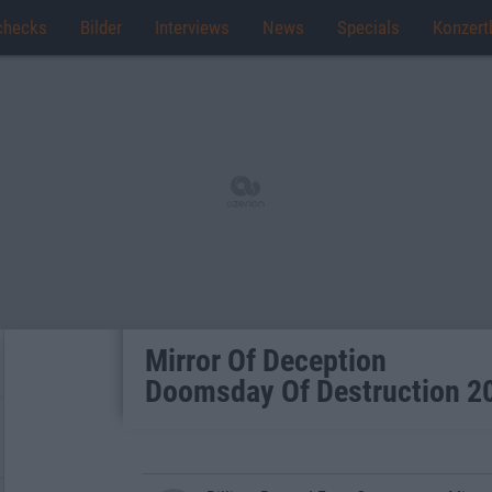
checks
Bilder
Interviews
News
Specials
Konzert
Mirror Of Deception
Doomsday Of Destruction 2