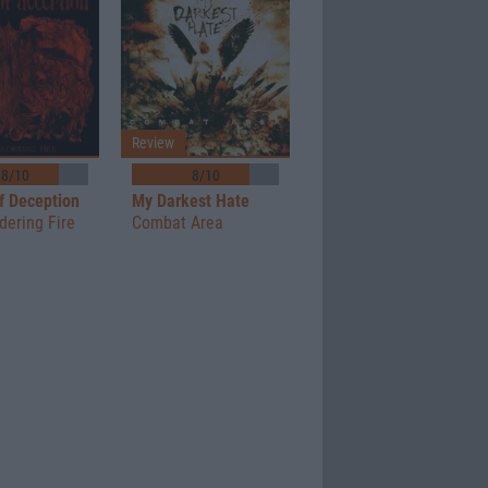
Review
8/10
8/10
f Deception
My Darkest Hate
dering Fire
Combat Area