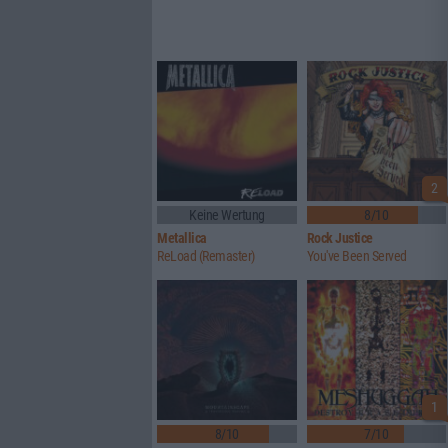
2
Keine Wertung
8/10
Metallica
Rock Justice
ReLoad (Remaster)
You've Been Served
1
8/10
7/10