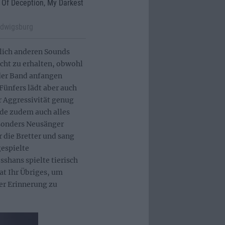
r Of Deception, My Darkest
udwigsburg
lich anderen Sounds
cht zu erhalten, obwohl
der Band anfangen
Fünfers lädt aber auch
r Aggressivität genug
rde zudem auch alles
esonders Neusänger
 die Bretter und sang
gespielte
sshans spielte tierisch
at Ihr Übriges, um
er Erinnerung zu