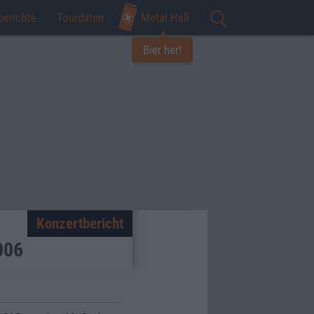
berichte
Tourdaten
Metal Hell
Bier her!
Konzertbericht
006