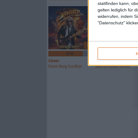
stattfinden kann, ob
gelten lediglich für 
widerrufen, indem Si
"Datenschutz" klicke
1
8/10
6/10
M
Sinner
Crusade Of Bards
Boom Bang Goodbye
Tales Of Distant Worlds