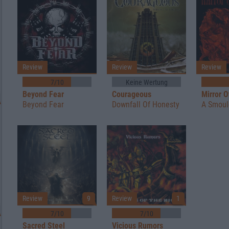
Review
Review
Review
7/10
Keine Wertung
Beyond Fear
Courageous
Mirror O
Beyond Fear
Downfall Of Honesty
A Smoul
Review
9
Review
1
7/10
7/10
Sacred Steel
Vicious Rumors