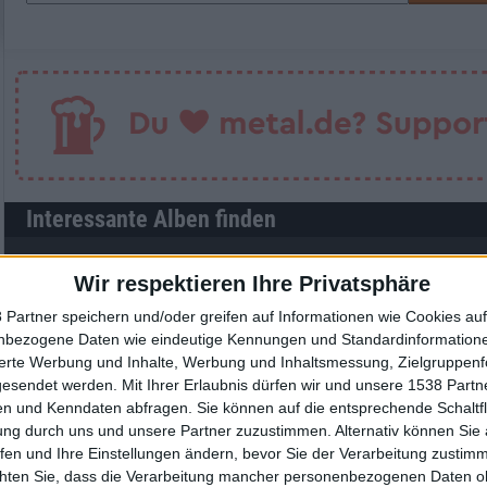
Interessante Alben finden
Auf der Suche nach neuer Mucke? Durchsuche unser Review-Archiv mit aktue
Wir respektieren Ihre Privatsphäre
Nach Wertung filtern
▼︎
 Partner speichern und/oder greifen auf Informationen wie Cookies au
nbezogene Daten wie eindeutige Kennungen und Standardinformatione
sierte Werbung und Inhalte, Werbung und Inhaltsmessung, Zielgruppen
von
bis
Punkten
gesendet werden.
Mit Ihrer Erlaubnis dürfen wir und unsere 1538 Part
n und Kenndaten abfragen. Sie können auf die entsprechende Schaltfl
Nach Genres filtern
►︎
ung durch uns und unsere Partner zuzustimmen. Alternativ können Sie au
fen und Ihre Einstellungen ändern, bevor Sie der Verarbeitung zustim
chten Sie, dass die Verarbeitung mancher personenbezogenen Daten oh