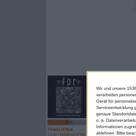
Wir und unsere 1538
verarbeiten persone
Gerät für personali
Serviceentwicklung 
genaue Standortdate
o. a. Datenverarbeit
5/10
8/10
Informationen zugrei
Flowers Of Rust
Xandria
ablehnen.
Bitte bea
Crude Exhibitions Of The Soul
Eclipse