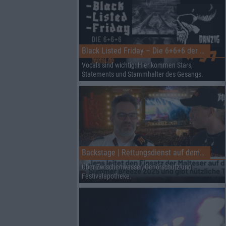
Black Listed Friday – Die 6+6+6 der Woche
Vocals sind wichtig: Hier kommen Stars,
Statements und Stammhalter des Gesangs.
Backstage | Rettungsdienst auf dem Summer Breeze
Über Zwischenwasser, Gehörschutz und
Festivalapotheke.