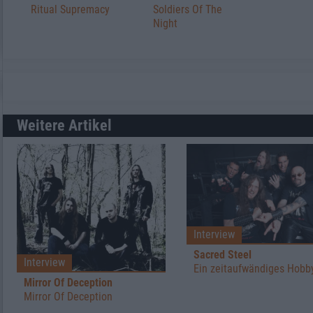
Ritual Supremacy
Soldiers Of The
Night
Weitere Artikel
Interview
Sacred Steel
Interview
Ein zeitaufwändiges Hobb
Mirror Of Deception
Mirror Of Deception