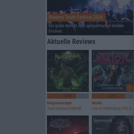
Wisdom Tooth Festival 2026
Der große Bericht zum sympathischen kleinen
Festival.
Aktuelle Reviews
1
7/10
8/10
Megascavenger
Nestor
Toxic Noxious Undeath
Live At Gothenburg Film Studios