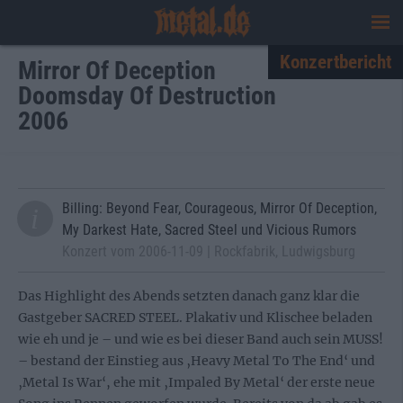
Konzertbericht
Mirror Of Deception
Doomsday Of Destruction
2006
Billing: Beyond Fear, Courageous, Mirror Of Deception,
My Darkest Hate, Sacred Steel und Vicious Rumors
Konzert vom 2006-11-09 | Rockfabrik, Ludwigsburg
Das Highlight des Abends setzten danach ganz klar die
Gastgeber SACRED STEEL. Plakativ und Klischee beladen
wie eh und je – und wie es bei dieser Band auch sein MUSS!
– bestand der Einstieg aus ‚Heavy Metal To The End‘ und
‚Metal Is War‘, ehe mit ‚Impaled By Metal‘ der erste neue