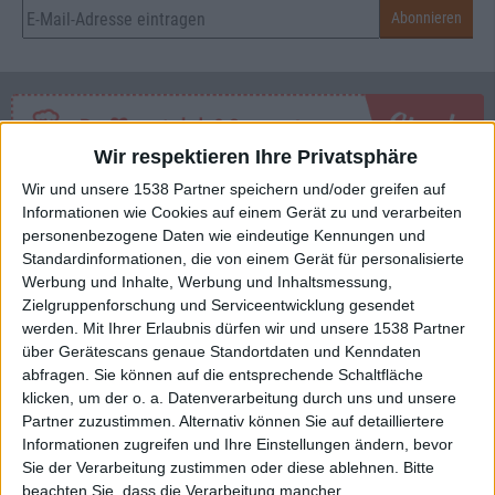
Wir respektieren Ihre Privatsphäre
Wir und unsere 1538 Partner speichern und/oder greifen auf
Interessante Alben finden
Informationen wie Cookies auf einem Gerät zu und verarbeiten
personenbezogene Daten wie eindeutige Kennungen und
Auf der Suche nach neuer Mucke? Durchsuche unser Review-Archiv mit
Standardinformationen, die von einem Gerät für personalisierte
aktuell
38633
Reviews und lass Dich inspirieren!
Werbung und Inhalte, Werbung und Inhaltsmessung,
Zielgruppenforschung und Serviceentwicklung gesendet
Nach Wertung filtern
▼︎
werden.
Mit Ihrer Erlaubnis dürfen wir und unsere 1538 Partner
über Gerätescans genaue Standortdaten und Kenndaten
von
abfragen. Sie können auf die entsprechende Schaltfläche
klicken, um der o. a. Datenverarbeitung durch uns und unsere
Partner zuzustimmen. Alternativ können Sie auf detailliertere
bis
Informationen zugreifen und Ihre Einstellungen ändern, bevor
Sie der Verarbeitung zustimmen oder diese ablehnen.
Bitte
Punkten
beachten Sie, dass die Verarbeitung mancher