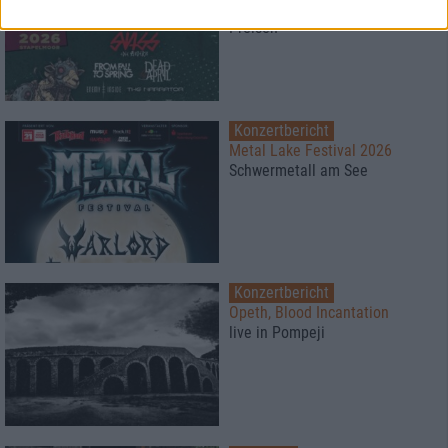
Super Atmosphäre zu fairen
Preisen
Konzertbericht
Metal Lake Festival 2026
Schwermetall am See
Konzertbericht
Opeth, Blood Incantation
live in Pompeji