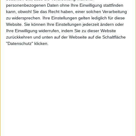
personenbezogenen Daten ohne Ihre Einwilligung stattfinden
Nach Genres filtern
kann, obwohl Sie das Recht haben, einer solchen Verarbeitung
►︎
zu widersprechen. Ihre Einstellungen gelten lediglich für diese
Website. Sie können Ihre Einstellungen jederzeit ändern oder
Ihre Einwilligung widerrufen, indem Sie zu dieser Website
zurückkehren und unten auf der Webseite auf die Schaltfläche
"Datenschutz" klicken.
Mirror Of Deception, Sacred Steel und Vicious
Rumors auf Tour
metal.de präsentiert
Stygian Pilgrims 2026
26.09.26
Mirror Of Deception, Lone Wanderer, Flame, Dear Flame, Ascian und
Jugendzentrum B58, Braunschweig
Mehr zu ...
BANDS
BEYOND FEAR
COURAGEOUS
MIRROR OF DECEPTION