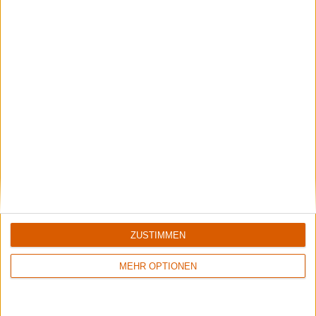
1
7/10
8/10
Megascavenger
Nestor
Toxic Noxious Undeath
Live At Gothenburg Film Studios
ZUSTIMMEN
MEHR OPTIONEN