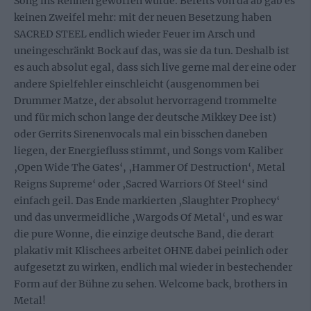
Song ins Rennen geworfen wurde. Bereits von da ab gab es
keinen Zweifel mehr: mit der neuen Besetzung haben
SACRED STEEL endlich wieder Feuer im Arsch und
uneingeschränkt Bock auf das, was sie da tun. Deshalb ist
es auch absolut egal, dass sich live gerne mal der eine oder
andere Spielfehler einschleicht (ausgenommen bei
Drummer Matze, der absolut hervorragend trommelte
und für mich schon lange der deutsche Mikkey Dee ist)
oder Gerrits Sirenenvocals mal ein bisschen daneben
liegen, der Energiefluss stimmt, und Songs vom Kaliber
‚Open Wide The Gates‘, ‚Hammer Of Destruction‘, Metal
Reigns Supreme‘ oder ‚Sacred Warriors Of Steel‘ sind
einfach geil. Das Ende markierten ‚Slaughter Prophecy‘
und das unvermeidliche ‚Wargods Of Metal‘, und es war
die pure Wonne, die einzige deutsche Band, die derart
plakativ mit Klischees arbeitet OHNE dabei peinlich oder
aufgesetzt zu wirken, endlich mal wieder in bestechender
Form auf der Bühne zu sehen. Welcome back, brothers in
Metal!