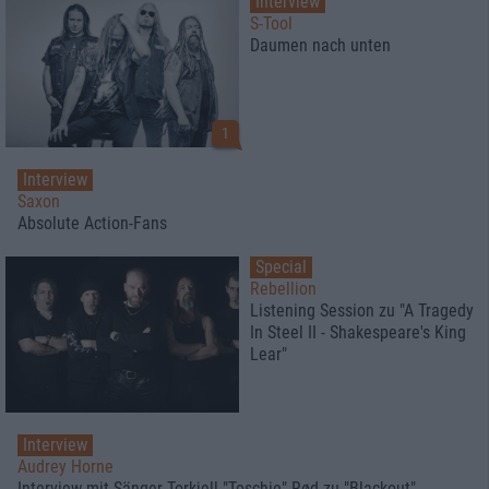
Interview
S-Tool
Daumen nach unten
1
Interview
Saxon
Absolute Action-Fans
Special
Rebellion
Listening Session zu "A Tragedy
In Steel II - Shakespeare's King
Lear"
Interview
Audrey Horne
Interview mit Sänger Torkjell "Toschie" Rød zu "Blackout"