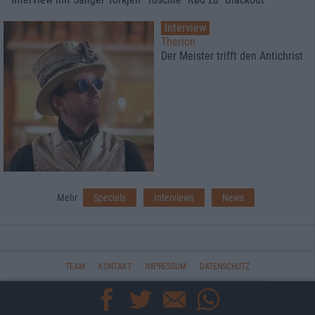
Interview
Therion
Der Meister trifft den Antichrist
Mehr
Specials
Interviews
News
TEAM
KONTAKT
IMPRESSUM
DATENSCHUTZ