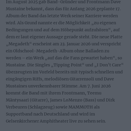
Im August 2025 gab Band-Gründer und Frontmann Dave
Mustaine bekannt, dass das für Anfang 2026 geplante 17.
Album der Band das letzte Werk seiner Karriere werden
wird. Als Grund nannte er die Möglichkeit „zu eigenen
Bedingungen und auf dem Höhepunkt aufzuhören“, auf
dem er laut eigener Aussage gerade steht. Die neue Platte
„Megadeth“ erscheint am 23. Januar 2026 und verspricht
ein Oldschool-Megadeth-Album ohne Balladen zu
werden – ein Werk „auf das die Fans gewartet haben“, so
Mustaine. Die Singles „Tipping Point“ und „I Don’t Care“
überzeugten im Vorfeld bereits mit typisch schnellen und
eingängigen Riffs, melodiösen Gitarrensoli und Dave
Mustaines unverkennbarer Stimme. Am 7. Juni 2026
kommt die Band mit ihrem Frontmann, Teemu
Mäntysaari (Gitarre), James LoMenzo (Bass) und Dirk
Verbeuren (Schlagzeug) sowie MAMMOTH als
Supportband nach Deutschland und wird im
Gelsenkirchener Amphitheater live zu sehen sein.