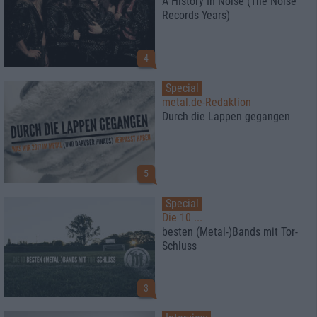
A History In Noise (The Noise
Records Years)
4
Special
metal.de-Redaktion
Durch die Lappen gegangen
5
Special
Die 10 ...
besten (Metal-)Bands mit Tor-
Schluss
3