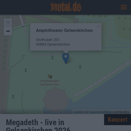
+
×
Amphitheater Gelsenkirchen
−
Grothusstr. 201
45883 Gelsenkirchen
Leaflet
| ©
OpenStreetMap
contributors
Konzert
Megadeth - live in
Gelsenkirchen 2026