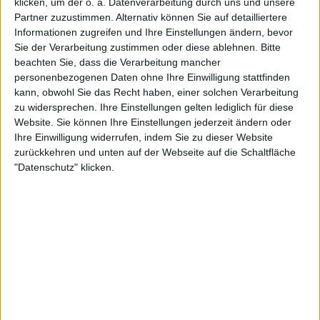
Galerie mit 27 Bildern: Megadeth - Live in Gelsenkirchen 2026
klicken, um der o. a. Datenverarbeitung durch uns und unsere
Partner zuzustimmen. Alternativ können Sie auf detailliertere
Informationen zugreifen und Ihre Einstellungen ändern, bevor
Sie der Verarbeitung zustimmen oder diese ablehnen.
Bitte
beachten Sie, dass die Verarbeitung mancher
personenbezogenen Daten ohne Ihre Einwilligung stattfinden
kann, obwohl Sie das Recht haben, einer solchen Verarbeitung
zu widersprechen. Ihre Einstellungen gelten lediglich für diese
Website. Sie können Ihre Einstellungen jederzeit ändern oder
Ihre Einwilligung widerrufen, indem Sie zu dieser Website
zurückkehren und unten auf der Webseite auf die Schaltfläche
"Datenschutz" klicken.
Galerie schließen
Galerie in groß öffnen