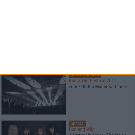
6
Interview
Savage Messiah
Eingängigkeit statt "Angel Of
Death"
Konzertbericht
Knock Out Festival 2017
zum zehnten Mal in Karlsruhe
Special
Running Wild