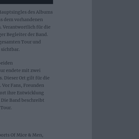
 Hauptsingles des Albums
aus dem vorhandenen
 Verantwortlich für die
er Begleiter der Band.
r gesamten Tour und
sichtbar.
beiden
our endete mit zwei
Dieser Ort gilt für die
l. Vor Fans, Freunden
ort ihre Entwicklung
. Die Band beschreibt
 Tour.
orts Of Mice & Men,