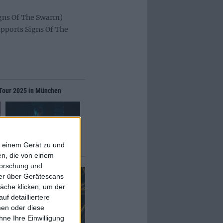
igns Of The Swarm)
pports Signs Of The
h Tour 2025 in München
f einem Gerät zu und
n, die von einem
forschung und
ner über Gerätescans
äche klicken, um der
f detailliertere
men oder diese
ne Ihre Einwilligung