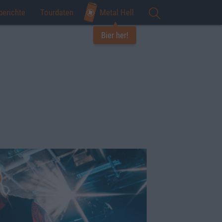
berichte
Tourdaten
Metal Hell
Bier her!