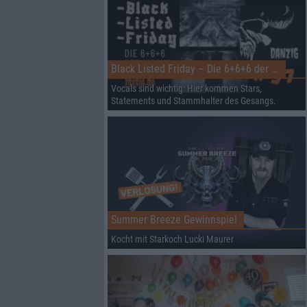
Black Listed Friday – Die 6+6+6 der Woche
Vocals sind wichtig: Hier kommen Stars,
Statements und Stammhalter des Gesangs.
Summer Breeze Gewinnspiel
Kocht mit Starkoch Lucki Maurer