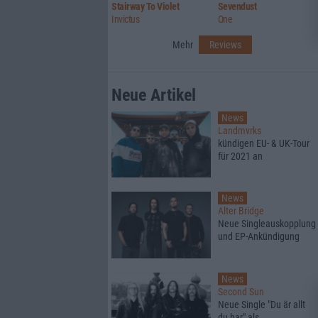
Stairway To Violet
Sevendust
Invictus
One
Mehr
Reviews
Neue Artikel
News
Landmvrks
kündigen EU- & UK-Tour
für 2021 an
News
Alter Bridge
Neue Singleauskopplung
und EP-Ankündigung
News
Second Sun
Neue Single "Du är allt
du har" als