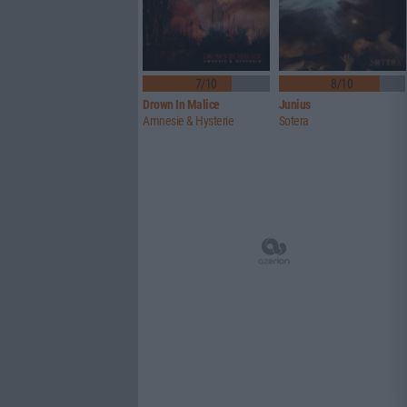
7/10
8/10
Drown In Malice
Junius
Amnesie & Hysterie
Sotera