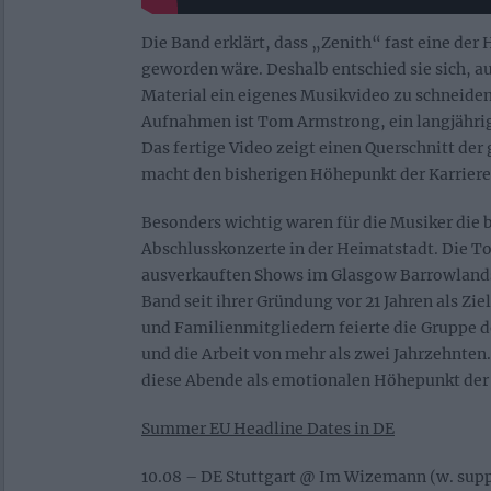
Die Band erklärt, dass „Zenith“ fast eine der
geworden wäre. Deshalb entschied sie sich, 
Material ein eigenes Musikvideo zu schneiden.
Aufnahmen ist Tom Armstrong, ein langjährig
Das fertige Video zeigt einen Querschnitt de
macht den bisherigen Höhepunkt der Karriere 
Besonders wichtig waren für die Musiker die 
Abschlusskonzerte in der Heimatstadt. Die T
ausverkauften Shows im Glasgow Barrowlands. 
Band seit ihrer Gründung vor 21 Jahren als Zie
und Familienmitgliedern feierte die Gruppe d
und die Arbeit von mehr als zwei Jahrzehnten
diese Abende als emotionalen Höhepunkt der
Summer EU Headline Dates in DE
10.08 – DE Stuttgart @ Im Wizemann (w. supp