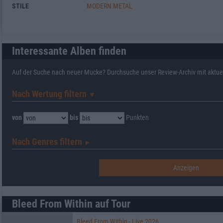
STILE
MODERN METAL
Interessante Alben finden
Auf der Suche nach neuer Mucke? Durchsuche unser Review-Archiv mit aktue
Nach Wertung filtern
▼︎
von
bis
Punkten
Nach Genres filtern
►︎
Bleed From Within auf Tour
Bleed From Within - Live 2026