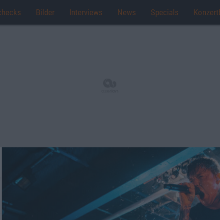
checks
Bilder
Interviews
News
Specials
Konzert