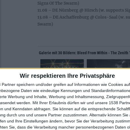
Signs Of The Swarm)
11.08 – DE Nürnberg @ Hirsch (w. supports S
13.08 – DE Aschaffenburg @ Colos-Saal (w. su
Swarm)
Galerie mit 30 Bildern: Bleed From Within - The Zenit
Wir respektieren Ihre Privatsphäre
 Partner speichern und/oder greifen auf Informationen wie Cookies au
nbezogene Daten wie eindeutige Kennungen und Standardinformatione
sierte Werbung und Inhalte, Werbung und Inhaltsmessung, Zielgruppen
gesendet werden.
Mit Ihrer Erlaubnis dürfen wir und unsere 1538 Part
n und Kenndaten abfragen. Sie können auf die entsprechende Schaltfl
ung durch uns und unsere Partner zuzustimmen. Alternativ können Sie au
fen und Ihre Einstellungen ändern, bevor Sie der Verarbeitung zustim
chten Sie, dass die Verarbeitung mancher personenbezogenen Daten oh