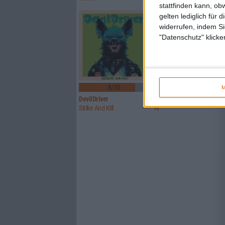
stattfinden kann, ob
gelten lediglich für 
widerrufen, indem Si
"Datenschutz" klicke
1
8/10
5/10
M
DevilDriver
Bloody Falls
Strike And Kill
IV