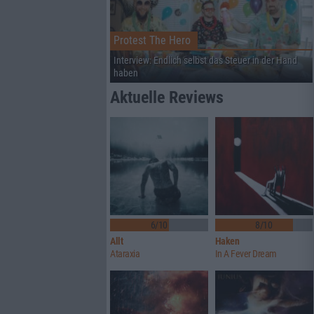
Protest The Hero
Interview: Endlich selbst das Steuer in der Hand
haben
Aktuelle Reviews
6/10
8/10
Allt
Haken
Ataraxia
In A Fever Dream