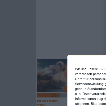
Wir und unsere 1538
verarbeiten persone
Gerät für personali
Serviceentwicklung 
genaue Standortdate
1
o. a. Datenverarbeit
7/10
7/10
Informationen zugrei
Protest The Hero
Eva Under Fire
ablehnen.
Bitte bea
Within
Villainous