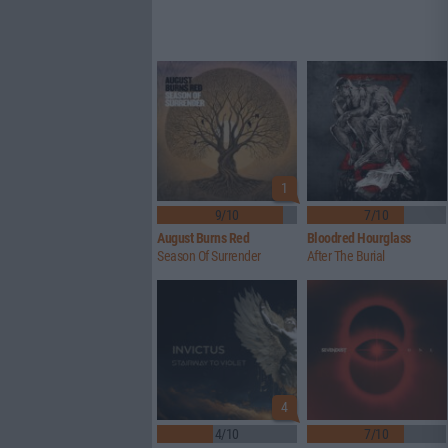
1
9/10
7/10
August Burns Red
Bloodred Hourglass
Season Of Surrender
After The Burial
4
4/10
7/10