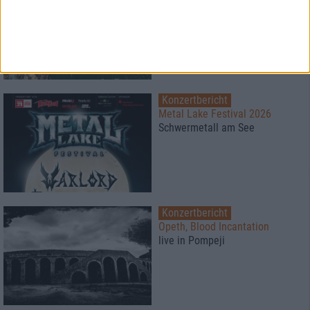
Free For All Festival 2026
Super Atmosphäre zu fairen
Preisen
Konzertbericht
Metal Lake Festival 2026
Schwermetall am See
Konzertbericht
Opeth, Blood Incantation
live in Pompeji