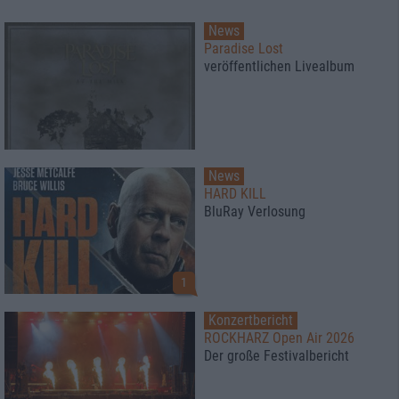
News
Paradise Lost
veröffentlichen Livealbum
News
HARD KILL
BluRay Verlosung
1
Konzertbericht
ROCKHARZ Open Air 2026
Der große Festivalbericht