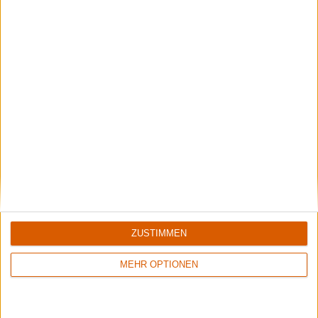
Wisdom Tooth Festival 2026
Der große Bericht zum sympathischen kleinen Festival.
ZUSTIMMEN
MEHR OPTIONEN
Paradise Lost - Greg Mackintosh im Interview auf dem RHZ
2000er, tech-talk und das Geheimnis hiter der 10-Sekunden-Melodie von "One