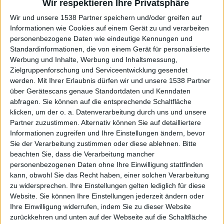
Wir respektieren Ihre Privatsphäre
STILE
Wir und unsere 1538 Partner speichern und/oder greifen auf
Informationen wie Cookies auf einem Gerät zu und verarbeiten
personenbezogene Daten wie eindeutige Kennungen und
Standardinformationen, die von einem Gerät für personalisierte
Interessante Alben finden
Werbung und Inhalte, Werbung und Inhaltsmessung,
Zielgruppenforschung und Serviceentwicklung gesendet
Auf der Suche nach neuer Mucke? Durchsuche unser Review-Archiv mit
werden.
Mit Ihrer Erlaubnis dürfen wir und unsere 1538 Partner
aktuell
38633
Reviews und lass Dich inspirieren!
über Gerätescans genaue Standortdaten und Kenndaten
abfragen. Sie können auf die entsprechende Schaltfläche
Nach Wertung filtern
▼︎
klicken, um der o. a. Datenverarbeitung durch uns und unsere
Partner zuzustimmen. Alternativ können Sie auf detailliertere
Informationen zugreifen und Ihre Einstellungen ändern, bevor
von
Sie der Verarbeitung zustimmen oder diese ablehnen.
Bitte
beachten Sie, dass die Verarbeitung mancher
bis
personenbezogenen Daten ohne Ihre Einwilligung stattfinden
kann, obwohl Sie das Recht haben, einer solchen Verarbeitung
zu widersprechen. Ihre Einstellungen gelten lediglich für diese
Punkten
Website. Sie können Ihre Einstellungen jederzeit ändern oder
Ihre Einwilligung widerrufen, indem Sie zu dieser Website
Nach Genres filtern
►︎
zurückkehren und unten auf der Webseite auf die Schaltfläche