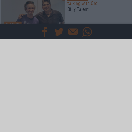
talking with Ore
Billy Talent
Interview
Left To Die
Breathe The Spirit
Special
Der Metalkeller
Season 5 - Iron Fest Special mit
FlOTSAM & JETSAM