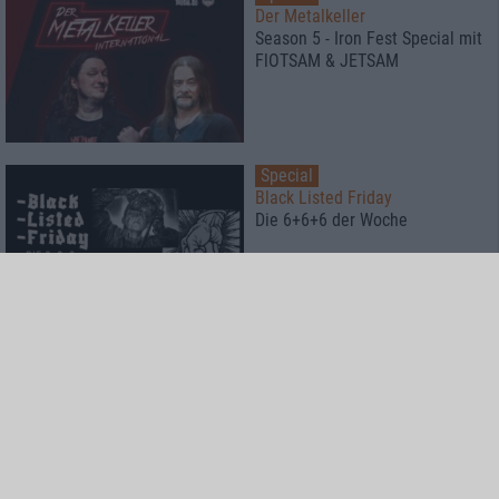
Der Metalkeller
Season 5 - Iron Fest Special mit
FlOTSAM & JETSAM
Special
Black Listed Friday
Die 6+6+6 der Woche
Interview
Talking with Ore
Ankor