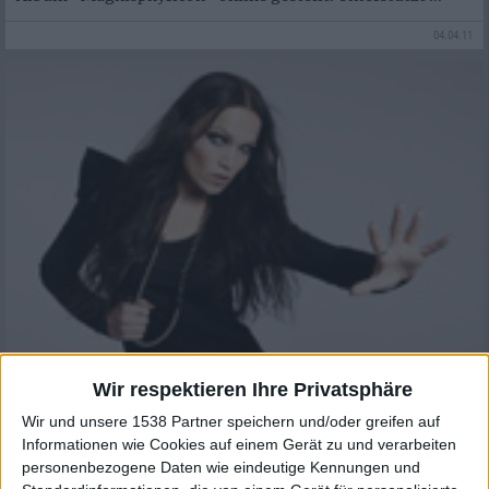
04.04.11
News
Wir respektieren Ihre Privatsphäre
Tarja
Auf Tournee im Mai 2011
Wir und unsere 1538 Partner speichern und/oder greifen auf
Informationen wie Cookies auf einem Gerät zu und verarbeiten
Die finnische Sopran-Sängerin TARJA TURUNEN wird
personenbezogene Daten wie eindeutige Kennungen und
Anfang Mai 2011 eine Gastspielreise zu ihrem aktuellen