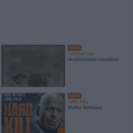
News
Paradise Lost
veröffentlichen Livealbum
News
HARD KILL
BluRay Verlosung
1