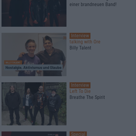
einer brandneuen Band!
Interview
talking with Ore
Billy Talent
Interview
Left To Die
Breathe The Spirit
Special