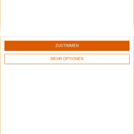
Aktuell
ZUSTIMMEN
MEHR OPTIONEN
Backstage | Rettungsdienst auf dem Summer Breeze
Über Zwischenwasser, Gehörschutz und Festivalapotheke.