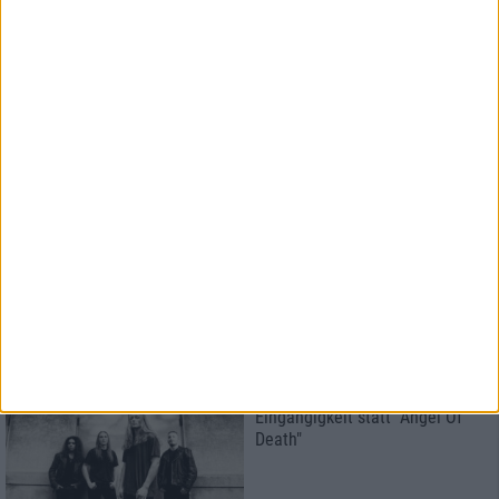
Special
Die besten Alben des Jahres
2017
Platz 10 - 1
Special
metal.de
Der große Redaktionspoll 2017
6
Interview
Savage Messiah
Eingängigkeit statt "Angel Of
Death"