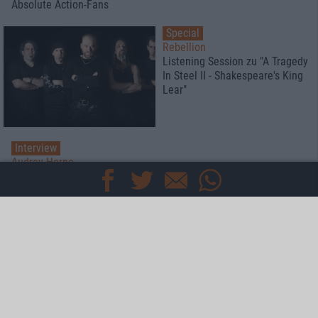
Absolute Action-Fans
Special
Rebellion
Listening Session zu "A Tragedy
In Steel II - Shakespeare's King
Lear"
Interview
Audrey Horne
Interview mit Sänger Torkjell "Toschie" Rød zu "Blackout"
Interview
Therion
Der Meister trifft den Antichrist