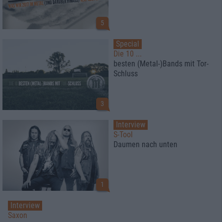
5
Special
Die 10 ...
besten (Metal-)Bands mit Tor-
Schluss
3
Interview
S-Tool
Daumen nach unten
1
Interview
Saxon