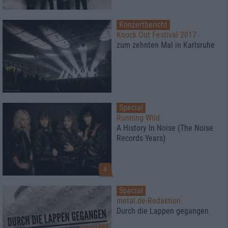
Konzertbericht
Knock Out Festival 2017
zum zehnten Mal in Karlsruhe
Special
Running Wild
A History In Noise (The Noise
Records Years)
4
Special
metal.de-Redaktion
Durch die Lappen gegangen