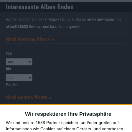
Interessante Alben finden
Auf der Suche nach neuer Mucke? Durchsuche unser Review-Archiv mit
aktuell
38633
Reviews und lass Dich inspirieren!
Nach Wertung filtern
▼︎
von
bis
Punkten
Nach Genres filtern
►︎
Wir respektieren Ihre Privatsphäre
Wir und unsere 1538 Partner speichern und/oder greifen auf
Informationen wie Cookies auf einem Gerät zu und verarbeiten