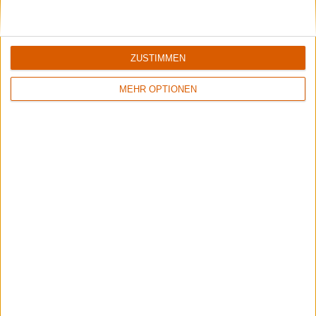
ZUSTIMMEN
MEHR OPTIONEN
6/10
6/10
Abduction
Above Aurora
A l'Heure du Crépuscule
Path To Ruin