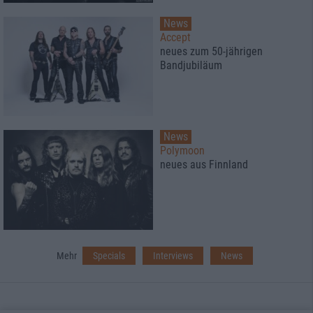
News
Accept
neues zum 50-jährigen
Bandjubiläum
News
Polymoon
neues aus Finnland
Mehr
Specials
Interviews
News