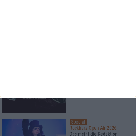
Special
Black Listed Friday
Die 6+6+6 der Woche
Special
Zwischen Herzblut und
Algorithmus: Attic Stories und
Twin Mill
Special
Rockharz Open Air 2026
Das meint die Redaktion