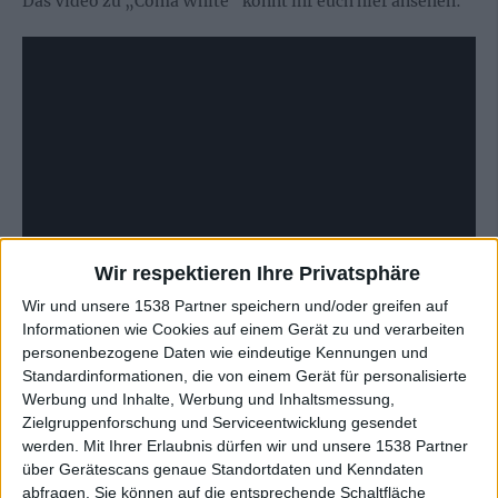
Das Video zu „Coma White“ könnt ihr euch hier ansehen:
Wir respektieren Ihre Privatsphäre
Wir und unsere 1538 Partner speichern und/oder greifen auf
Informationen wie Cookies auf einem Gerät zu und verarbeiten
Zur Startseite
personenbezogene Daten wie eindeutige Kennungen und
Standardinformationen, die von einem Gerät für personalisierte
Werbung und Inhalte, Werbung und Inhaltsmessung,
09.06.2026
Zielgruppenforschung und Serviceentwicklung gesendet
werden.
Mit Ihrer Erlaubnis dürfen wir und unsere 1538 Partner
Alana Vandekerkhof
über Gerätescans genaue Standortdaten und Kenndaten
Heavy Metal Maniac! :)
abfragen. Sie können auf die entsprechende Schaltfläche