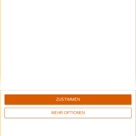
8/10
7/10
Defaced
Defaced
Forging The Sanctuary
On The Frontline
Kommentare
Sag Deine Meinung!
Aktuell
ZUSTIMMEN
MEHR OPTIONEN