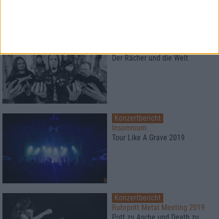
2
Interview
Revel In Flesh
Der Rächer und die Welt
Konzertbericht
Insomnium
Tour Like A Grave 2019
Konzertbericht
Ruhrpott Metal Meeting 2019
Pott zu Asche und Death zu