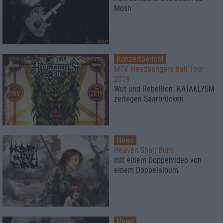
Mosh
Konzertbericht
MTV Headbangers Ball Tour
2019
Wut und Rebellion: KATAKLYSM
zerlegen Saarbrücken
News
Heaven Shall Burn
mit einem Doppelvideo von
einem Doppelalbum
News