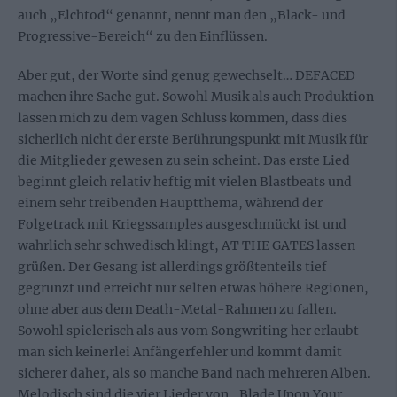
auch „Elchtod“ genannt, nennt man den „Black- und
Progressive-Bereich“ zu den Einflüssen.
Aber gut, der Worte sind genug gewechselt… DEFACED
machen ihre Sache gut. Sowohl Musik als auch Produktion
lassen mich zu dem vagen Schluss kommen, dass dies
sicherlich nicht der erste Berührungspunkt mit Musik für
die Mitglieder gewesen zu sein scheint. Das erste Lied
beginnt gleich relativ heftig mit vielen Blastbeats und
einem sehr treibenden Hauptthema, während der
Folgetrack mit Kriegssamples ausgeschmückt ist und
wahrlich sehr schwedisch klingt, AT THE GATES lassen
grüßen. Der Gesang ist allerdings größtenteils tief
gegrunzt und erreicht nur selten etwas höhere Regionen,
ohne aber aus dem Death-Metal-Rahmen zu fallen.
Sowohl spielerisch als aus vom Songwriting her erlaubt
man sich keinerlei Anfängerfehler und kommt damit
sicherer daher, als so manche Band nach mehreren Alben.
Melodisch sind die vier Lieder von „Blade Upon Your