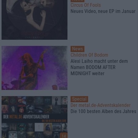
Circus Of Fools
Neues Video, neue EP im Januar
News
Children Of Bodom
Alexi Laiho macht unter dem
Namen BODOM AFTER
MIDNIGHT weiter
Special
Der metal.de-Adventskalender
Die 100 besten Alben des Jahres
14