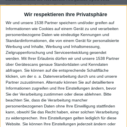
Throat“ auf jeden Fall, allerdings ohne dabei auf die
nötige Härte zu verzichten. Melodic-Death-Metal
Wir respektieren Ihre Privatsphäre
beschreibt die Sache bereits ziemlich gut: Die Riffs
Wir und unsere 1538 Partner speichern und/oder greifen auf
sind harmonisch und es lassen sich viele
Informationen wie Cookies auf einem Gerät zu und verarbeiten
Ohrwurmmelodien erkennen, aber es bleibt zu jeder Zeit
personenbezogene Daten wie eindeutige Kennungen und
Death Metal.
Standardinformationen, die von einem Gerät für personalisierte
Werbung und Inhalte, Werbung und Inhaltsmessung,
Wo man sich allerdings Black-Metal-Einflüsse
Zielgruppenforschung und Serviceentwicklung gesendet
werden.
Mit Ihrer Erlaubnis dürfen wir und unsere 1538 Partner
zuschreiben will, ist mir nicht so ganz klar. Wobei es
über Gerätescans genaue Standortdaten und Kenndaten
vielleicht ein Einfluss im persönlichen Musikgeschmack
abfragen. Sie können auf die entsprechende Schaltfläche
der Mitglieder gewesen sein mag, aber das wirklich
klicken, um der o. a. Datenverarbeitung durch uns und unsere
rauszuhören bin ich nicht im Stande. Macht aber auch
Partner zuzustimmen. Alternativ können Sie auf detailliertere
nichts, schließlich werden die Lieder auch so nicht
Informationen zugreifen und Ihre Einstellungen ändern, bevor
langweilig.
Sie der Verarbeitung zustimmen oder diese ablehnen.
Bitte
Auch das Attribut „progressive“ kommt dem
beachten Sie, dass die Verarbeitung mancher
personenbezogenen Daten ohne Ihre Einwilligung stattfinden
aufmerksamen Hörer sicherlich nicht eben als erstes in
kann, obwohl Sie das Recht haben, einer solchen Verarbeitung
den Sinn,
zu widersprechen. Ihre Einstellungen gelten lediglich für diese
wenn er der Band seine Aufmerksamkeit, Zeit und Ohr
Website. Sie können Ihre Einstellungen jederzeit ändern oder