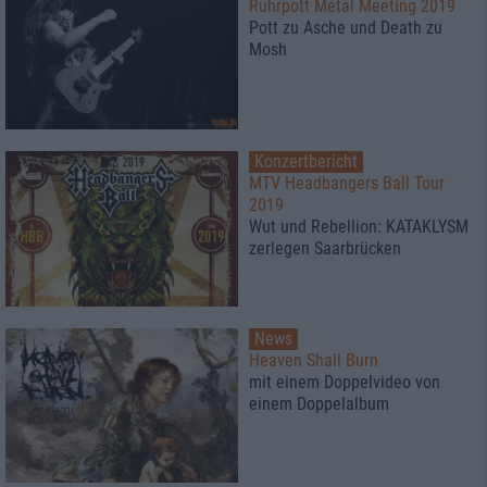
Ruhrpott Metal Meeting 2019
Pott zu Asche und Death zu
Mosh
Konzertbericht
MTV Headbangers Ball Tour
2019
Wut und Rebellion: KATAKLYSM
zerlegen Saarbrücken
News
Heaven Shall Burn
mit einem Doppelvideo von
einem Doppelalbum