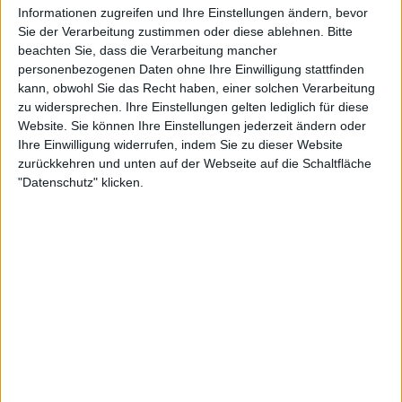
höheren Tempo-Gefilden eindrucksvoll geprügelt, im
Informationen zugreifen und Ihre Einstellungen ändern, bevor
Midtempo brutal gestampft, nach bester Manier gegrunzt
Sie der Verarbeitung zustimmen oder diese ablehnen.
Bitte
und gegurgelt, gelegentlich geschrien und diese Melange
beachten Sie, dass die Verarbeitung mancher
personenbezogenen Daten ohne Ihre Einwilligung stattfinden
durch frickelige Soli, melodische Leads und eingestreute
kann, obwohl Sie das Recht haben, einer solchen Verarbeitung
Samples aufgelockert. Nicht jeder Song zündet, doch
zu widersprechen. Ihre Einstellungen gelten lediglich für diese
beispielsweise “Infinite Family” mit seiner düsteren
Website. Sie können Ihre Einstellungen jederzeit ändern oder
Atmosphäre, der Ohrwurm “Damn (You’re Dead Again)”
Ihre Einwilligung widerrufen, indem Sie zu dieser Website
oder das eingängige “Magic Malignancy” hinterlassen auf
zurückkehren und unten auf der Webseite auf die Schaltfläche
jeden Fall Eindruck.
"Datenschutz" klicken.
Insgesamt kann man HACKNEYED also attestieren, dass
sie ihren in der Szene erspielten Status wohl künftig auch
ohne den bisherigen Altersbonus verteidigen und
möglicherweise auch ausbauen können. Doch den Fünfen
muss klar sein, dass sie nun keinen Welpenschutz mehr
genießen.
Zur Startseite