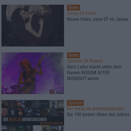
News
Circus Of Fools
Neues Video, neue EP im Januar
News
Children Of Bodom
Alexi Laiho macht unter dem
Namen BODOM AFTER
MIDNIGHT weiter
Special
Der metal.de-Adventskalender
Die 100 besten Alben des Jahres