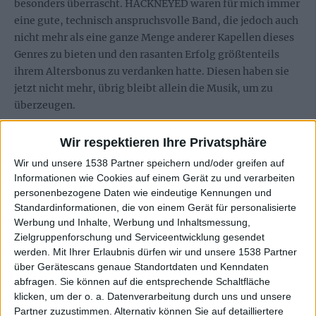
besonders überrascht. HACKNEYED waren für mich immer
eine gute, technisch anspruchsvolle Band, die jedoch auch
nicht mehr als eine ganze Menge anderer Kapellen dieses
Genres zu bieten und den rasanten Erfolg größtenteils
ihrem Altersbonus zu verdanken hatte. Diesen haben sie
jetzt nicht mehr, übrig bleibt allein die Musik, um zu
überzeugen.
Das tut sie. Wenn auch – und das betone ich noch einmal –
Wir respektieren Ihre Privatsphäre
nicht viel mehr als die einiger anderer guter Bands, die
Wir und unsere 1538 Partner speichern und/oder greifen auf
sich dem Todesblei verschrieben haben. Allerdings auch
Informationen wie Cookies auf einem Gerät zu und verarbeiten
nicht weniger. Geboten wird nachwievor straighter,
personenbezogene Daten wie eindeutige Kennungen und
brachialer Death Metal US-amerikanischer Gangart auf
Standardinformationen, die von einem Gerät für personalisierte
technisch hohem Niveau; die elf Titel des Albums sind
Werbung und Inhalte, Werbung und Inhaltsmessung,
durchdacht, gekonnt arrangiert, jeder Ton sitzt an der
Zielgruppenforschung und Serviceentwicklung gesendet
werden.
Mit Ihrer Erlaubnis dürfen wir und unsere 1538 Partner
richtigen Stelle. Variabilität haben sich HACKNEYED zwar
über Gerätescans genaue Standortdaten und Kenndaten
nicht besonders groß auf die Fahnen geschrieben, doch
abfragen. Sie können auf die entsprechende Schaltfläche
zumindest in ihrem recht eng gesteckten Rahmen loten
klicken, um der o. a. Datenverarbeitung durch uns und unsere
die Schwaben sämtliche Möglichkeiten aus: Es wird in
Partner zuzustimmen. Alternativ können Sie auf detailliertere