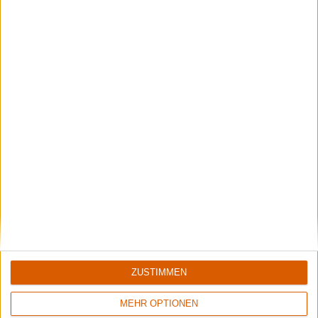
Interview
Hackneyed
Burn After Reaping - mehr als nur ein Wortspiel
ZUSTIMMEN
MEHR OPTIONEN