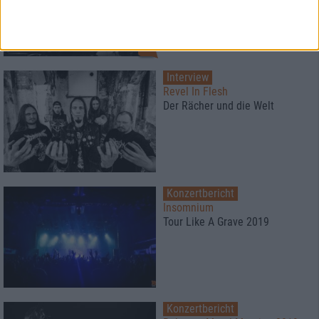
Schottland
2
Interview
Revel In Flesh
Der Rächer und die Welt
Konzertbericht
Insomnium
Tour Like A Grave 2019
Konzertbericht