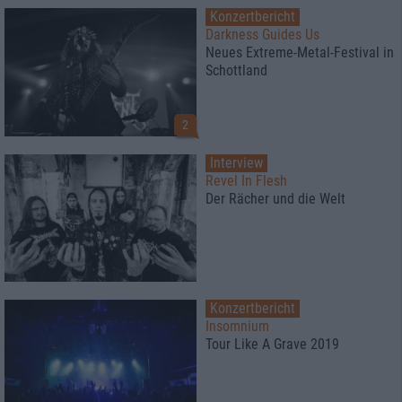
Konzertbericht
Darkness Guides Us
Neues Extreme-Metal-Festival in
Schottland
2
Interview
Revel In Flesh
Der Rächer und die Welt
Konzertbericht
Insomnium
Tour Like A Grave 2019