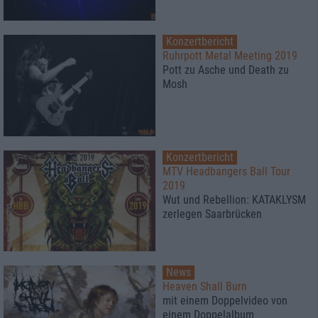
Konzertbericht
Ruhrpott Metal Meeting 2019
Pott zu Asche und Death zu
Mosh
Konzertbericht
MTV Headbangers Ball Tour
2019
Wut und Rebellion: KATAKLYSM
zerlegen Saarbrücken
News
Heaven Shall Burn
mit einem Doppelvideo von
einem Doppelalbum