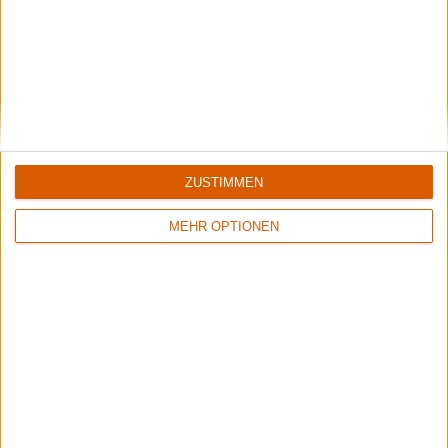
Review
6/10
Keitzer
As The World Burns
ZUSTIMMEN
MEHR OPTIONEN
Kommentare
Sag Deine Meinung!
Aktuell