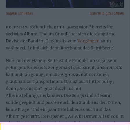
Galerie schließen
Galerie in groß öffnen
KEITZER veröffentlichen mit „Ascension“ bereits ihr
sechstes Album. Und im Grunde hat sich die klangliche
Devise der Band im Gegensatz zum
Vorgänger
kaum
verändert. Lohnt sich dann überhaupt das Reinhören?
Nun, auf der Haben-Seite ist die Produktion sogar sehr
gelungen. Einerseits zeitgemäß transparent, andererseits
kalt und rau genug, um die Aggressivität der Songs
glaubhaft zu transportieren. Das ist auch bitter nötig,
denn „Ascension“ geizt durchaus mit
Allerinstellungsmerkmalen. Die Songs sind allesamt
solide gespielt und pusten euch den Staub aus den Ohren,
keine Frage. Und ein paar Hits haben es auch auf das
Album geschafft. Der Opener „We Will Drown All Of You In
Blood“ startet schon mal druckvoll durch. Der folgende