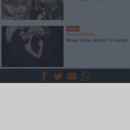
News
Circus Of Fools
Neues Video, neue EP im Januar
News
Children Of Bodom
Alexi Laiho macht unter dem
Namen BODOM AFTER
MIDNIGHT weiter
Special
Der metal.de-Adventskalender