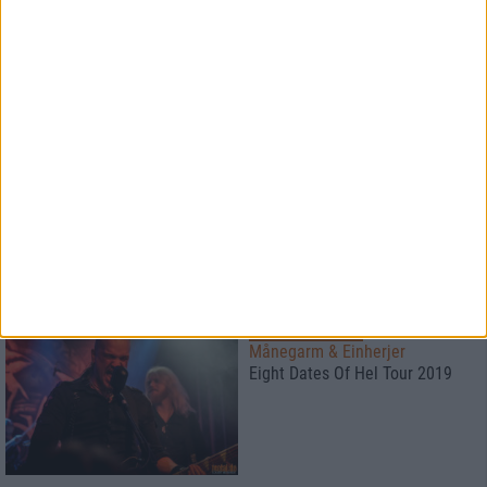
Ein Ratgeber und
Erfahrungsbericht
28
Interview
Chaos Path
Schicksalhaft und
unausweichlich
Konzertbericht
Månegarm & Einherjer
Eight Dates Of Hel Tour 2019