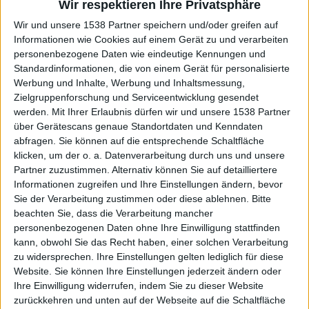
Titeltrack ist ziemlich episch und eignet sich
Wir respektieren Ihre Privatsphäre
hervorragend als Anspieltipp, aber auch „Black Silent
Wir und unsere 1538 Partner speichern und/oder greifen auf
Ties“ hat was. Ebenfalls wenigstens auffallend ist
Informationen wie Cookies auf einem Gerät zu und verarbeiten
„Übermensch“, das komplett in deutsch gehalten ist. Die
personenbezogene Daten wie eindeutige Kennungen und
Texte sind zugegeben etwas klobig dargeboten, aber das
Standardinformationen, die von einem Gerät für personalisierte
hält den Song nicht davon ab, hervorzustechen.
Werbung und Inhalte, Werbung und Inhaltsmessung,
Zielgruppenforschung und Serviceentwicklung gesendet
werden.
Mit Ihrer Erlaubnis dürfen wir und unsere 1538 Partner
Negativ fallen dagegen etwa die kitschigen (richtig
über Gerätescans genaue Standortdaten und Kenndaten
gelesen) Streicher gegen Ende von „Conquistador“ auf.
abfragen. Sie können auf die entsprechende Schaltfläche
Auch das Interlude „Ritual“ bedient sich aus der
klicken, um der o. a. Datenverarbeitung durch uns und unsere
orientalischen Klischeekiste und ist eher was für die
Partner zuzustimmen. Alternativ können Sie auf detailliertere
Tonne. Hätte man sich schenken können.
Informationen zugreifen und Ihre Einstellungen ändern, bevor
Sie der Verarbeitung zustimmen oder diese ablehnen.
Bitte
Der Rest der Songs zieht dann leider spurlos am Hörer
beachten Sie, dass die Verarbeitung mancher
vorbei. Allesamt keine Totalausfälle und für amtliches
personenbezogenen Daten ohne Ihre Einwilligung stattfinden
kann, obwohl Sie das Recht haben, einer solchen Verarbeitung
Kopfnicken bestens geeignet, halten sich die memorablen
zu widersprechen. Ihre Einstellungen gelten lediglich für diese
Momente dann aber doch in Grenzen. Tempowechsel gibt
Website. Sie können Ihre Einstellungen jederzeit ändern oder
es reichlich, aber selten ziehen die einen wirklich mit,
Ihre Einwilligung widerrufen, indem Sie zu dieser Website
selten reißt es einen aus dem Sessel. Und die fiesen
zurückkehren und unten auf der Webseite auf die Schaltfläche