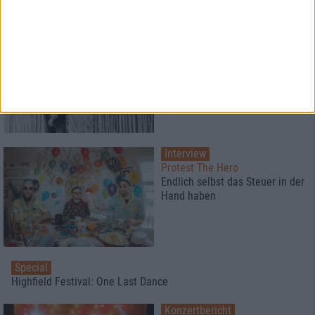
Interview
Iskandr
Erst kommt das Bild, dann die
Musik
Interview
Protest The Hero
Endlich selbst das Steuer in der
Hand haben
Special
Highfield Festival: One Last Dance
Konzertbericht