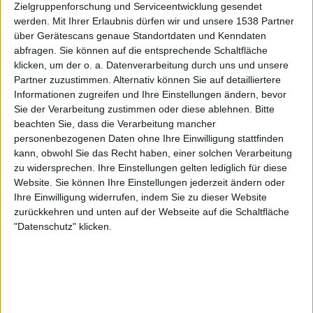
Zielgruppenforschung und Serviceentwicklung gesendet
werden.
Mit Ihrer Erlaubnis dürfen wir und unsere 1538 Partner
über Gerätescans genaue Standortdaten und Kenndaten
abfragen. Sie können auf die entsprechende Schaltfläche
klicken, um der o. a. Datenverarbeitung durch uns und unsere
Partner zuzustimmen. Alternativ können Sie auf detailliertere
Merrimack - Grey Rigorism
Informationen zugreifen und Ihre Einstellungen ändern, bevor
Sie der Verarbeitung zustimmen oder diese ablehnen.
Bitte
beachten Sie, dass die Verarbeitung mancher
BAND
MERRIMACK
personenbezogenen Daten ohne Ihre Einwilligung stattfinden
kann, obwohl Sie das Recht haben, einer solchen Verarbeitung
WERTUNG
8
/
10
zu widersprechen. Ihre Einstellungen gelten lediglich für diese
USER-WERTUNG
8
/
10
Website. Sie können Ihre Einstellungen jederzeit ändern oder
Ihre Einwilligung widerrufen, indem Sie zu dieser Website
STILE
BLACK METAL
zurückkehren und unten auf der Webseite auf die Schaltfläche
ANZAHL SONGS
10
"Datenschutz" klicken.
SPIELDAUER
61:22
RELEASE
LABEL
MORIBUND RECORDS