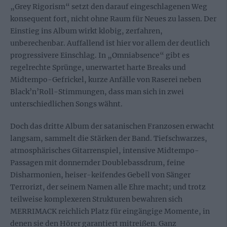
„Grey Rigorism“ setzt den darauf eingeschlagenen Weg
konsequent fort, nicht ohne Raum für Neues zu lassen. Der
Einstieg ins Album wirkt klobig, zerfahren,
unberechenbar. Auffallend ist hier vor allem der deutlich
progressivere Einschlag. In „Omniabsence“ gibt es
regelrechte Sprünge, unerwartet harte Breaks und
Midtempo-Gefrickel, kurze Anfälle von Raserei neben
Black’n’Roll-Stimmungen, dass man sich in zwei
unterschiedlichen Songs wähnt.
Doch das dritte Album der satanischen Franzosen erwacht
langsam, sammelt die Stärken der Band. Tiefschwarzes,
atmosphärisches Gitarrenspiel, intensive Midtempo-
Passagen mit donnernder Doublebassdrum, feine
Disharmonien, heiser-keifendes Gebell von Sänger
Terrorizt, der seinem Namen alle Ehre macht; und trotz
teilweise komplexeren Strukturen bewahren sich
MERRIMACK reichlich Platz für eingängige Momente, in
denen sie den Hörer garantiert mitreißen. Ganz