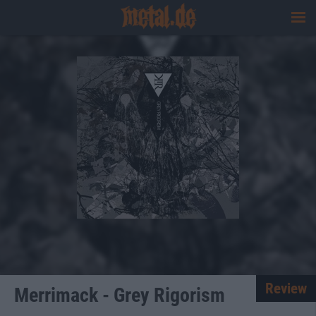
Review
Merrimack - Grey Rigorism