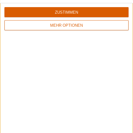
unseren großen Bericht vom Rockharz 2026!
ZUSTIMMEN
MEHR OPTIONEN
Iskandr
Vom Black Metal zum Doom Rock zum Neofolk-Ambient-Soundtrack:
Kreativkopf Omar verrät im Interview alles über den Wandel von ISKANDR
und die Entstehung von "Sacraal".
Aktuelle Reviews