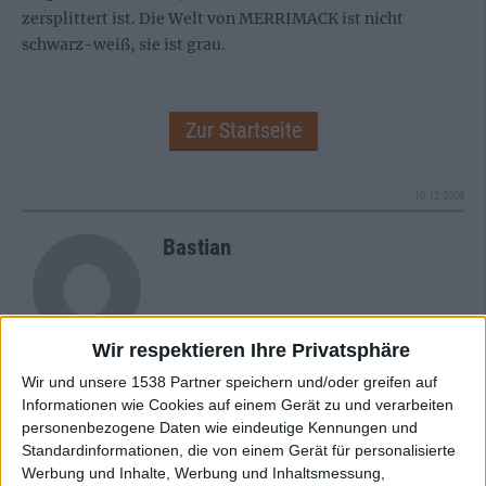
zersplittert ist. Die Welt von MERRIMACK ist nicht
schwarz-weiß, sie ist grau.
Zur Startseite
10.12.2009
Bastian
Wir respektieren Ihre Privatsphäre
Wir und unsere 1538 Partner speichern und/oder greifen auf
Newsletter abonnieren
Informationen wie Cookies auf einem Gerät zu und verarbeiten
personenbezogene Daten wie eindeutige Kennungen und
Standardinformationen, die von einem Gerät für personalisierte
Werbung und Inhalte, Werbung und Inhaltsmessung,