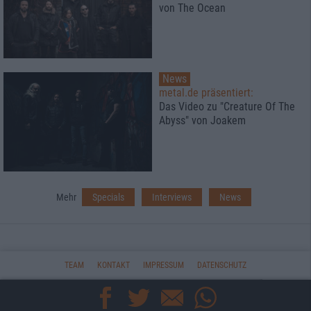
von The Ocean
News
metal.de präsentiert:
Das Video zu "Creature Of The
Abyss" von Joakem
Mehr
Specials
Interviews
News
TEAM
KONTAKT
IMPRESSUM
DATENSCHUTZ