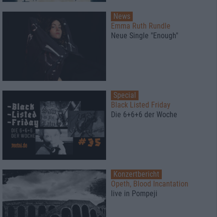
News
Emma Ruth Rundle
Neue Single "Enough"
Special
Black Listed Friday
Die 6+6+6 der Woche
Konzertbericht
Opeth, Blood Incantation
live in Pompeji