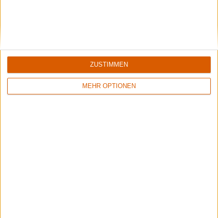
Black Listed Friday – Die 6+6+6 der Woche
ZUSTIMMEN
Vocals sind wichtig: Hier kommen Stars, Statements und Stammhalter des
Gesangs.
MEHR OPTIONEN
Wisdom Tooth Festival 2026