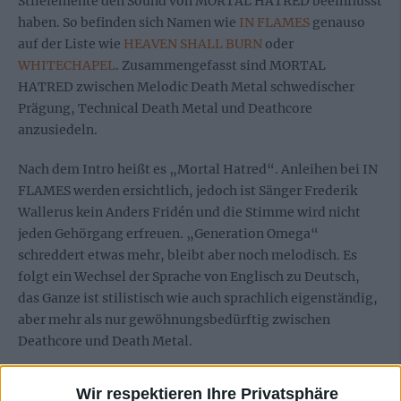
Stilelemente den Sound von MORTAL HATRED beeinflusst
haben. So befinden sich Namen wie
IN FLAMES
genauso
auf der Liste wie
HEAVEN SHALL BURN
oder
WHITECHAPEL
. Zusammengefasst sind MORTAL
HATRED zwischen Melodic Death Metal schwedischer
Prägung, Technical Death Metal und Deathcore
anzusiedeln.
Nach dem Intro heißt es „Mortal Hatred“. Anleihen bei IN
FLAMES werden ersichtlich, jedoch ist Sänger Frederik
Wallerus kein Anders Fridén und die Stimme wird nicht
jeden Gehörgang erfreuen. „Generation Omega“
schreddert etwas mehr, bleibt aber noch melodisch. Es
folgt ein Wechsel der Sprache von Englisch zu Deutsch,
das Ganze ist stilistisch wie auch sprachlich eigenständig,
aber mehr als nur gewöhnungsbedürftig zwischen
Deathcore und Death Metal.
Einen Songtitel wie „Die Nixe Vom Muehlenweiher“ ist in
Wir respektieren Ihre Privatsphäre