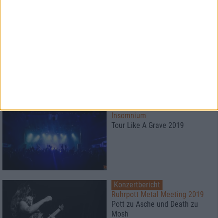
2
Interview
Revel In Flesh
Der Rächer und die Welt
Konzertbericht
Insomnium
Tour Like A Grave 2019
Konzertbericht
Ruhrpott Metal Meeting 2019
Pott zu Asche und Death zu
Mosh