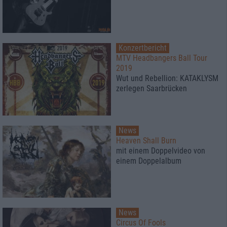
Konzertbericht
MTV Headbangers Ball Tour
2019
Wut und Rebellion: KATAKLYSM
zerlegen Saarbrücken
News
Heaven Shall Burn
mit einem Doppelvideo von
einem Doppelalbum
News
Circus Of Fools