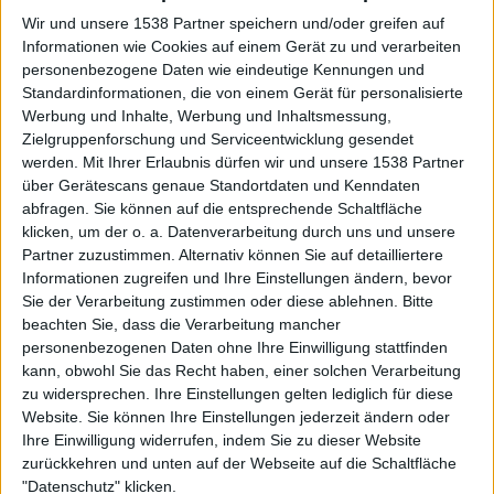
der Regel eher auf einem Pagan- oder Folk-Metal-Werk
Wir und unsere 1538 Partner speichern und/oder greifen auf
zu finden. MORTAL HATRED schwärzen den Death Metal
Informationen wie Cookies auf einem Gerät zu und verarbeiten
an, allerdings keift Sänger Wallerus nur gelegentlich und
personenbezogene Daten wie eindeutige Kennungen und
bleibt primär beim gutturalen Gesang. Richtungs- und
Standardinformationen, die von einem Gerät für personalisierte
Sprachwechsel: zwischen Deathcore und Death Metal geht
Werbung und Inhalte, Werbung und Inhaltsmessung,
es mit “ A Best Friends Funeral“ weiter, „Pompeji“ rudert
Zielgruppenforschung und Serviceentwicklung gesendet
zurück zum groovigen Death Metal.
werden.
Mit Ihrer Erlaubnis dürfen wir und unsere 1538 Partner
über Gerätescans genaue Standortdaten und Kenndaten
Mit dem Sound zwischen Melodie, Schreigesang,
abfragen. Sie können auf die entsprechende Schaltfläche
klicken, um der o. a. Datenverarbeitung durch uns und unsere
gutturalen Gesang und angeschwärztem Gekeife inklusive
Partner zuzustimmen. Alternativ können Sie auf detailliertere
Sprachwechsel bewegen sich MORTAL HATRED durch
Informationen zugreifen und Ihre Einstellungen ändern, bevor
mehr als eine Stunde Musik. In Richtung Scheibenende
Sie der Verarbeitung zustimmen oder diese ablehnen.
Bitte
beschäftigen sich die Herren mit Gewalt und Monstren.
beachten Sie, dass die Verarbeitung mancher
Die Tracks nennen sich „Traditional Godzille Violence”,
personenbezogenen Daten ohne Ihre Einwilligung stattfinden
„Ultimate T-Rex Violence“ und „X-Treme Xenomorph
kann, obwohl Sie das Recht haben, einer solchen Verarbeitung
Violence“ und reihen sich in das bekannte Klangschema
zu widersprechen. Ihre Einstellungen gelten lediglich für diese
Website. Sie können Ihre Einstellungen jederzeit ändern oder
ein.
Ihre Einwilligung widerrufen, indem Sie zu dieser Website
zurückkehren und unten auf der Webseite auf die Schaltfläche
MORTAL HATRED sind auf einer Death-Metal-
"Datenschutz" klicken.