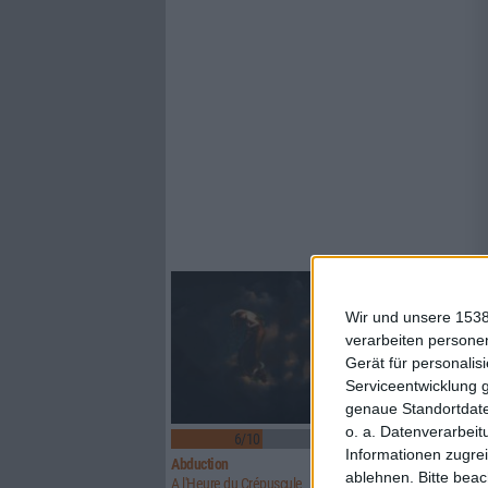
Wir und unsere 1538
verarbeiten persone
Gerät für personali
Serviceentwicklung 
genaue Standortdate
o. a. Datenverarbeit
6/10
6/10
Informationen zugrei
Abduction
Above Aurora
ablehnen.
Bitte bea
A l'Heure du Crépuscule
Path To Ruin