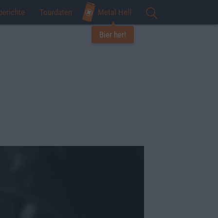
berichte
Tourdaten
Metal Hell
Bier her!