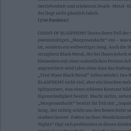
Getriebenheit und stärkerem Death-Metal-Ei
der liegt nicht gänzlich falsch.
(7/10 Punkten)
CHANT OF BLASPHEMY läuten ihren Teil der S
zweiminütigen „Morgenandacht“ ein – was wi
ist, sondern ein vollwertiger Song. Auch die S
straighten Black Metal, der bei ihnen jedoch 
Elementen mit einer ordentlichen Portion Ac
angereichert wird (aber ohne dass das Enderg
„First Wave Black Metal“ fallen würde). Des
BLASPHEMY nicht viel, aber ein bisschen melo
Splitpartner, was einen schönen Kontrast bild
Eigenständigkeit besitzt. Macht nichts, nebe
„Morgenandacht“ besitzt ihr Teil mit „Inquis
Song, der richtig schön aus den Boxen bolzt 
starken Groove-Faktor zu ihrer Musik hinzuf
Nights“ fügt sich problemlos in diesen Eindruc