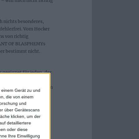
– will mich nicht richtig
 nichts besonderes,
 fehlerfrei. Vom Hocker
s von richtig
CHANT OF BLASPHEMYs
er bestimmt nicht.
 geeignet für jeden, der
tief im Underground
che Musik ab und klingen
f einem Gerät zu und
dentlich. Ein Werk, das
n, die von einem
r Limitierung auf 300
forschung und
ner über Gerätescans
äche klicken, um der
f detailliertere
men oder diese
ne Ihre Einwilligung