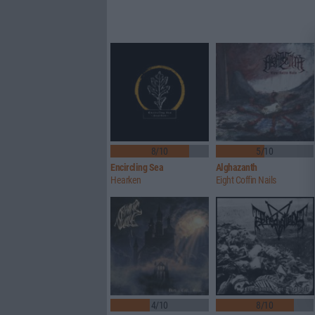
8/10
5/10
Encircling Sea
Alghazanth
Hearken
Eight Coffin Nails
4/10
8/10