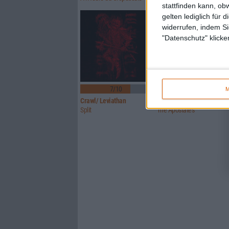
stattfinden kann, ob
gelten lediglich für 
widerrufen, indem Si
"Datenschutz" klicke
7/10
7/10
M
Crawl/ Leviathan
Glorior Belli
Split
The Apostates