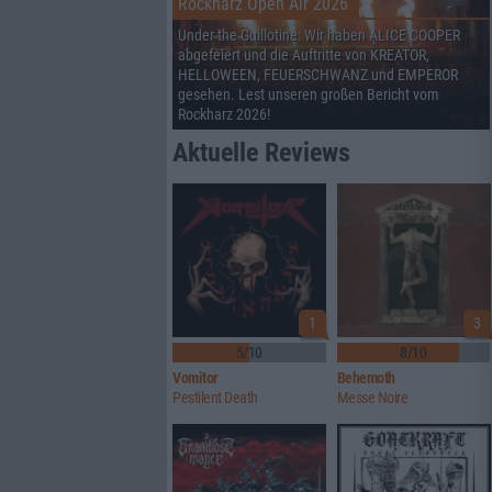
Rockharz Open Air 2026
Under the Guillotine: Wir haben ALICE COOPER
abgefeiert und die Auftritte von KREATOR,
HELLOWEEN, FEUERSCHWANZ und EMPEROR
gesehen. Lest unseren großen Bericht vom
Rockharz 2026!
Aktuelle Reviews
1
3
5/10
8/10
Vomitor
Behemoth
Pestilent Death
Messe Noire