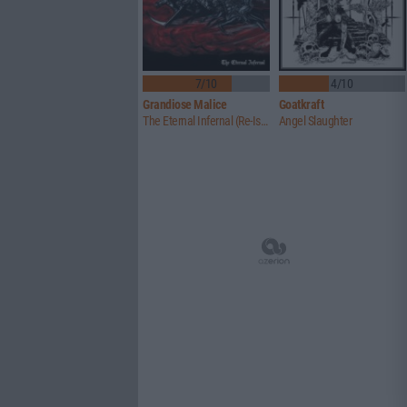
7/10
4/10
Grandiose Malice
Goatkraft
The Eternal Infernal (Re-Issue)
Angel Slaughter