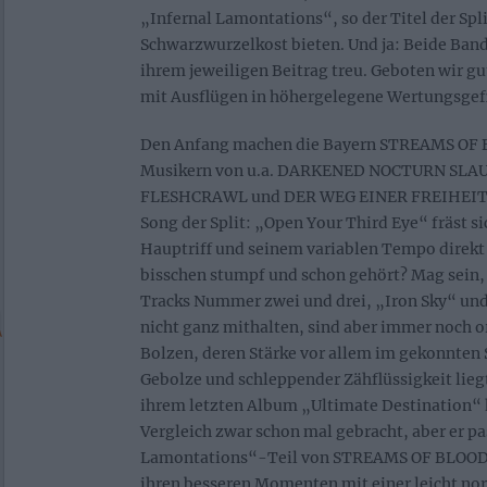
„Infernal Lamontations“, so der Titel der Spli
Schwarzwurzelkost bieten. Und ja: Beide Bands
ihrem jeweiligen Beitrag treu. Geboten wir gu
mit Ausflügen in höhergelegene Wertungsgefi
Den Anfang machen die Bayern STREAMS OF 
Musikern von u.a. DARKENED NOCTURN SL
FLESHCRAWL und DER WEG EINER FREIHEIT) 
Song der Split: „Open Your Third Eye“ fräst 
Hauptriff und seinem variablen Tempo direkt 
bisschen stumpf und schon gehört? Mag sein, 
Tracks Nummer zwei und drei, „Iron Sky“ un
nicht ganz mithalten, sind aber immer noch 
Bolzen, deren Stärke vor allem im gekonnten 
Gebolze und schleppender Zähflüssigkeit lieg
ihrem letzten Album „Ultimate Destination“ 
Vergleich zwar schon mal gebracht, aber er p
Lamontations“-Teil von STREAMS OF BLOOD:
ihren besseren Momenten mit einer leicht n