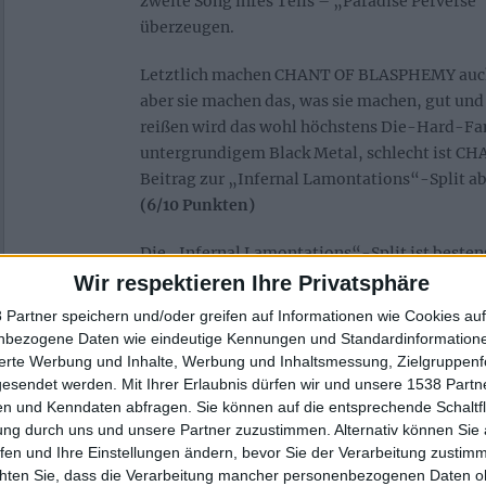
zweite Song ihres Teils – „Paradise Perverse“ 
überzeugen.
Letztlich machen CHANT OF BLASPHEMY auch
aber sie machen das, was sie machen, gut und
reißen wird das wohl höchstens Die-Hard-Fan
untergrundigem Black Metal, schlecht ist 
Beitrag zur „Infernal Lamontations“-Split ab
(6/10 Punkten)
Die „Infernal Lamontations“-Split ist bestens
seinen Black Metal räudig, durchtrieben und 
Wir respektieren Ihre Privatsphäre
verwurzelt mag. Beide Bands liefern ordentli
 Partner speichern und/oder greifen auf Informationen wie Cookies au
darüber hinaus stellenweise mehr als „nur“ or
nbezogene Daten wie eindeutige Kennungen und Standardinformatione
wohl keine Massen begeistern wird, mit seine
sierte Werbung und Inhalte, Werbung und Inhaltsmessung, Zielgruppen
Stück aber auch nicht darauf ausgelegt ist.
gesendet werden.
Mit Ihrer Erlaubnis dürfen wir und unsere 1538 Part
n und Kenndaten abfragen. Sie können auf die entsprechende Schaltfl
ung durch uns und unsere Partner zuzustimmen. Alternativ können Sie au
fen und Ihre Einstellungen ändern, bevor Sie der Verarbeitung zustim
Zur Startseite
chten Sie, dass die Verarbeitung mancher personenbezogenen Daten oh