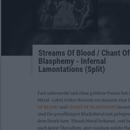
Streams Of Blood / Chant Of
Blasphemy - Infernal
Lamontations (Split)
Fast unbemerkt und ohne größere Promo hat d
Metal-Label Folter Records vor kurzem eine 
OF BLOOD
und
CHANT OF BLASPHEMY
heraus
sind für geradlinigen Black Metal mit gelegen
dem Death bzw. Thrash Metal bekannt, und b
noch keine Überalben, aber rundum solide Pla