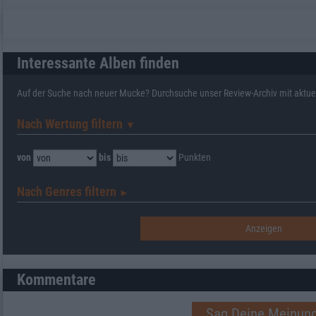
Interessante Alben finden
Auf der Suche nach neuer Mucke? Durchsuche unser Review-Archiv mit aktue
Nach Wertung filtern
▼︎
von
bis
Punkten
Nach Genres filtern
►︎
Kommentare
Sag Deine Meinung