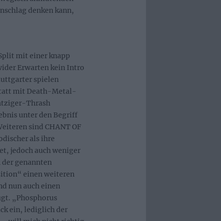
nschlag denken kann,
plit mit einer knapp
der Erwarten kein Intro
tuttgarter spielen
statt mit Death-Metal-
htziger-Thrash
ebnis unter den Begriff
 Weiteren sind CHANT OF
discher als ihre
et, jedoch auch weniger
n der genannten
ition“ einen weiteren
und nun auch einen
ügt. „Phosphorus
k ein, lediglich der