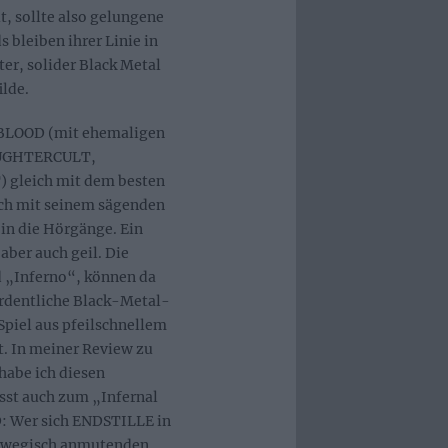
t, sollte also gelungene
 bleiben ihrer Linie in
ter, solider Black Metal
lde.
BLOOD (mit ehemaligen
AUGHTERCULT,
gleich mit dem besten
sich mit seinem sägenden
in die Hörgänge. Ein
aber auch geil. Die
d „Inferno“, können da
ordentliche Black-Metal-
Spiel aus pfeilschnellem
t. In meiner Review zu
habe ich diesen
asst auch zum „Infernal
 Wer sich ENDSTILLE in
orwegisch anmutenden