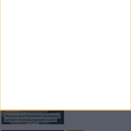
"Agape" und "Melting Sun" –
Licht und Schatten?
Special
Metal Select: Alex und Stroppo
von TBS zwischen Melodic Death
Metal und Blockflöten Eskalation
Interview
ROCKHARZ 2025
Gästebeirat auf dem Festival