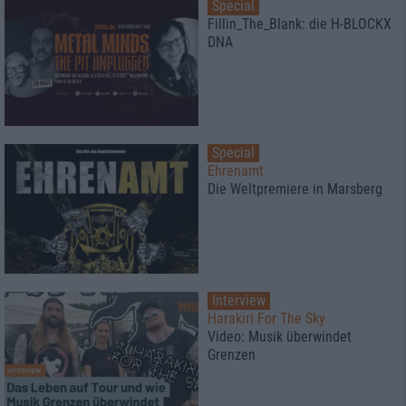
Special
Fillin_The_Blank: die H-BLOCKX
DNA
Special
Ehrenamt
Die Weltpremiere in Marsberg
Interview
Harakiri For The Sky
Video: Musik überwindet
Grenzen