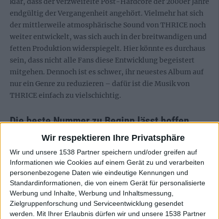
klar, dass der verzweifelte Post-Hardcore der 2000er Jahre
endgültig der Vergangenheit angehört. Vielmehr hat sich
der mittlerweile atmosphärische Sound von THRICE noch
weiter entwickelt, was sich auch in der breitwandigen und
fetten Produktion widerspiegelt. Hier könnte es durchaus
sein, dass nicht alle Fans diese Entwicklung begeistert
mitgehen. Dennoch ist es schwer, ihr neuestes Album auf
nur ein Genre zu reduzieren – dafür ist die Musik von
THRICE einfach zu vielschichtig.
Die beste Nummer zu Beginn lässt hoffen
Wir respektieren Ihre Privatsphäre
Der Opener “Color Of The Sky” ist die perfekte
Wir und unsere 1538 Partner speichern und/oder greifen auf
Eröffnungsnummer und bietet alles was THRICE in der
Informationen wie Cookies auf einem Gerät zu und verarbeiten
Vergangenheit ausgezeichnet hat. Durch sphärische
personenbezogene Daten wie eindeutige Kennungen und
Synthiklänge wird zu Beginn die eindringliche und sanfte
Standardinformationen, die von einem Gerät für personalisierte
Werbung und Inhalte, Werbung und Inhaltsmessung,
Stimme Kesrues perfekt transportiert, bevor
Zielgruppenforschung und Serviceentwicklung gesendet
galoppierende Schlagzeuglinien ein Tempo aufbauen und
werden.
Mit Ihrer Erlaubnis dürfen wir und unsere 1538 Partner
alles in einen tollen Refrain gipfeln lassen.