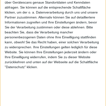
über Gerätescans genaue Standortdaten und Kenndaten
abfragen. Sie können auf die entsprechende Schaltfläche
Stücke wie zum Beispiel “Summer Set Fire To The Rain”
klicken, um der o. a. Datenverarbeitung durch uns und unsere
und “Scavengers” haben enorme Riffs mit trotzigen und
Partner zuzustimmen. Alternativ können Sie auf detailliertere
doch euphorischen Hooks, während die typischen 08/15
Informationen zugreifen und Ihre Einstellungen ändern, bevor
Rock-Songs auf dem Album “The Dreamer” und
Sie der Verarbeitung zustimmen oder diese ablehnen.
Bitte
“Dandelion Wine” die Höhen und Tiefen der Klangpalette
beachten Sie, dass die Verarbeitung mancher
personenbezogenen Daten ohne Ihre Einwilligung stattfinden
der Band mit einigen Längen durchqueren.
kann, obwohl Sie das Recht haben, einer solchen Verarbeitung
zu widersprechen. Ihre Einstellungen gelten lediglich für diese
Der flotte Groove und die hüpfende Bassline von “Buried
Website. Sie können Ihre Einstellungen jederzeit ändern oder
In The Sun”, die dem jazzigen Piano von “Northern
Ihre Einwilligung widerrufen, indem Sie zu dieser Website
Lights” vorausgeht, zeugt eindeutig von der Vielseitigkeit
zurückkehren und unten auf der Webseite auf die Schaltfläche
der Platte. Die Band führt immer wieder neue Elemente
"Datenschutz" klicken.
wie diese ein, ohne dabei ihre Identität zu verlieren.
Post-Rock-Einflüsse sind über die ganze Platte verstreut,
vor allem im brausenden “Still Life”. Das eigentümliche
“Unitive/East” schließt das Album mit einer letzten
Überraschung ab. Es klingt leider wie orientierungsloses
Klaviergeklimper mit Kensrues monotonen Gesang im