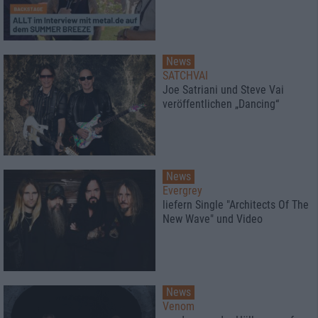
News
SATCHVAI
Joe Satriani und Steve Vai
veröffentlichen „Dancing“
News
Evergrey
liefern Single "Architects Of The
New Wave" und Video
News
Venom