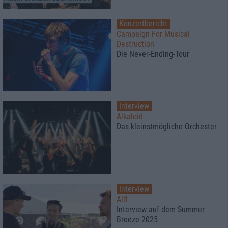
Konzertbericht
Campaign For Musical
Destruction
Die Never-Ending-Tour
Interview
Alkaloid
Das kleinstmögliche Orchester
Interview
Allt
Interview auf dem Summer
Breeze 2025