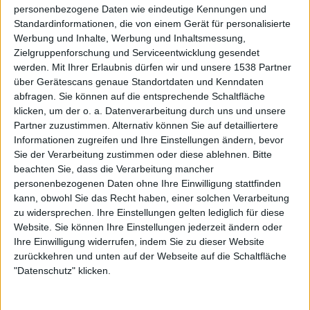
personenbezogene Daten wie eindeutige Kennungen und
Standardinformationen, die von einem Gerät für personalisierte
Werbung und Inhalte, Werbung und Inhaltsmessung,
Zielgruppenforschung und Serviceentwicklung gesendet
werden.
Mit Ihrer Erlaubnis dürfen wir und unsere 1538 Partner
über Gerätescans genaue Standortdaten und Kenndaten
abfragen. Sie können auf die entsprechende Schaltfläche
klicken, um der o. a. Datenverarbeitung durch uns und unsere
Partner zuzustimmen. Alternativ können Sie auf detailliertere
Informationen zugreifen und Ihre Einstellungen ändern, bevor
Sie der Verarbeitung zustimmen oder diese ablehnen.
Bitte
beachten Sie, dass die Verarbeitung mancher
personenbezogenen Daten ohne Ihre Einwilligung stattfinden
kann, obwohl Sie das Recht haben, einer solchen Verarbeitung
Special
zu widersprechen. Ihre Einstellungen gelten lediglich für diese
1
Website. Sie können Ihre Einstellungen jederzeit ändern oder
Amorphis
Ihre Einwilligung widerrufen, indem Sie zu dieser Website
Der Diskografie-Check!
zurückkehren und unten auf der Webseite auf die Schaltfläche
"Datenschutz" klicken.
Die Finnen AMORPHIS haben in den letzten Jahrzehnten
Trends gesetzt, einige Besetzungswechsel überstanden,
diverse Tiefpunkte ...