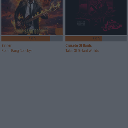
1
8/10
6/10
Sinner
Crusade Of Bards
Boom Bang Goodbye
Tales Of Distant Worlds