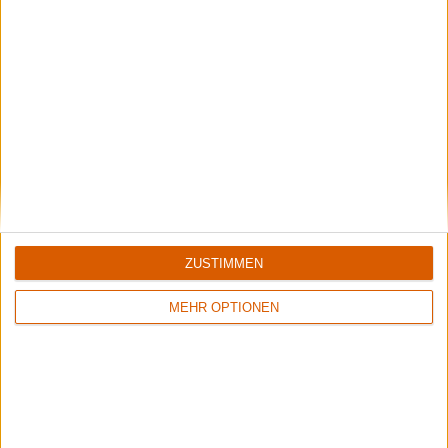
Special
Der große Monatsrückblick
Die Highlights und Gurken im August 2014
Aufregerthemen ... hatte der August gleich zwei zu bieten,
wobei beim ersten die Diskussionen noch recht ...
ZUSTIMMEN
MEHR OPTIONEN