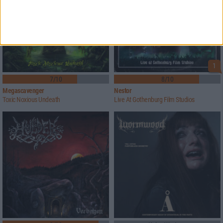
1
7/10
8/10
Megascavenger
Nestor
Toxic Noxious Undeath
Live At Gothenburg Film Studios