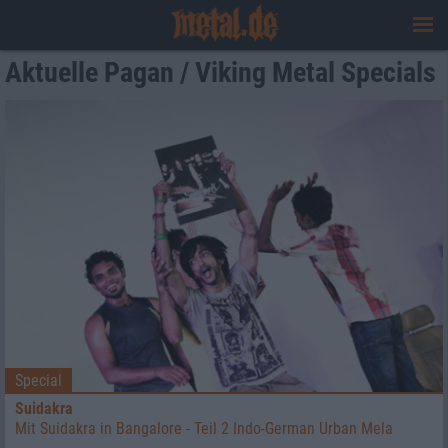
Aktuelle Pagan / Viking Metal Specials
Special
Suidakra
Mit Suidakra in Bangalore - Teil 2 Indo-German Urban Mela