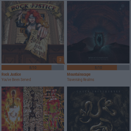
2
8/10
8/10
Rock Justice
Mountainscape
You've Been Served
Traversing Realms