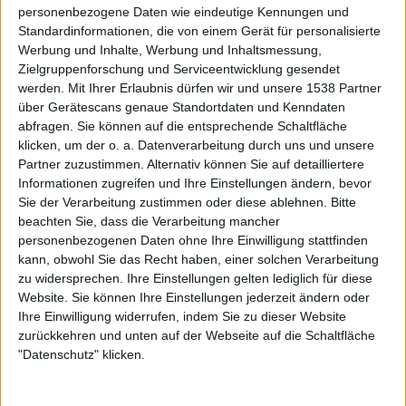
personenbezogene Daten wie eindeutige Kennungen und
Standardinformationen, die von einem Gerät für personalisierte
Special
1
Werbung und Inhalte, Werbung und Inhaltsmessung,
Eluveitie
Zielgruppenforschung und Serviceentwicklung gesendet
Listening-Session zum neuen Album "Helvetios"
werden.
Mit Ihrer Erlaubnis dürfen wir und unsere 1538 Partner
über Gerätescans genaue Standortdaten und Kenndaten
Wirklich unumstritten waren die eidgenössischen Folk-
abfragen. Sie können auf die entsprechende Schaltfläche
Metaller ELUVEITIE nie. Dabei brauchen sie sich
klicken, um der o. a. Datenverarbeitung durch uns und unsere
musikalisch wahrlich nicht ...
Partner zuzustimmen. Alternativ können Sie auf detailliertere
Informationen zugreifen und Ihre Einstellungen ändern, bevor
Sie der Verarbeitung zustimmen oder diese ablehnen.
Bitte
beachten Sie, dass die Verarbeitung mancher
personenbezogenen Daten ohne Ihre Einwilligung stattfinden
kann, obwohl Sie das Recht haben, einer solchen Verarbeitung
zu widersprechen. Ihre Einstellungen gelten lediglich für diese
Website. Sie können Ihre Einstellungen jederzeit ändern oder
Ihre Einwilligung widerrufen, indem Sie zu dieser Website
zurückkehren und unten auf der Webseite auf die Schaltfläche
"Datenschutz" klicken.