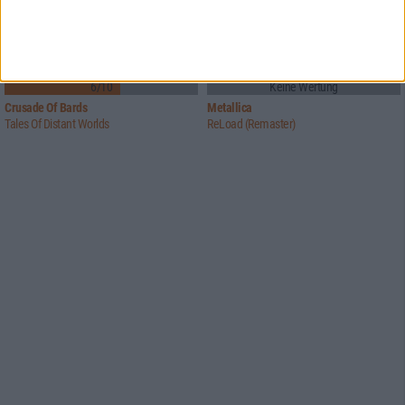
6/10
Keine Wertung
Crusade Of Bards
Metallica
Tales Of Distant Worlds
ReLoad (Remaster)