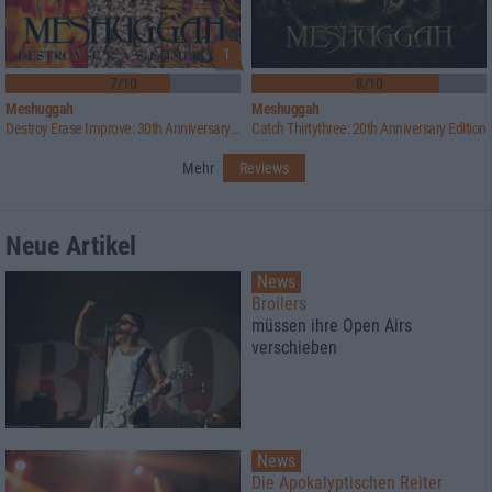
1
7/10
8/10
Meshuggah
Meshuggah
Destroy Erase Improve: 30th Anniversary Edition
Catch Thirtythree: 20th Anniversary Edition
Mehr
Reviews
Neue Artikel
News
Broilers
müssen ihre Open Airs
verschieben
News
Die Apokalyptischen Reiter