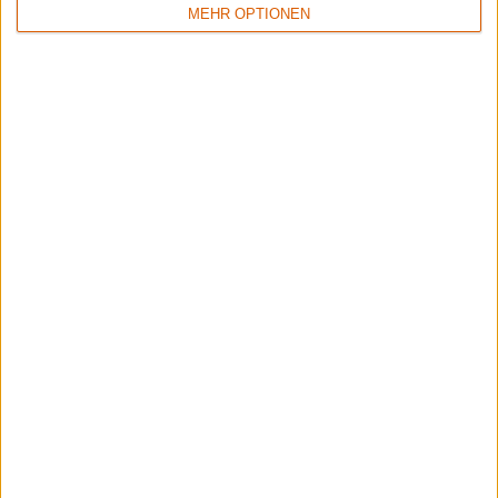
MEHR OPTIONEN
1
8/10
6/10
Sinner
Crusade Of Bards
Boom Bang Goodbye
Tales Of Distant Worlds