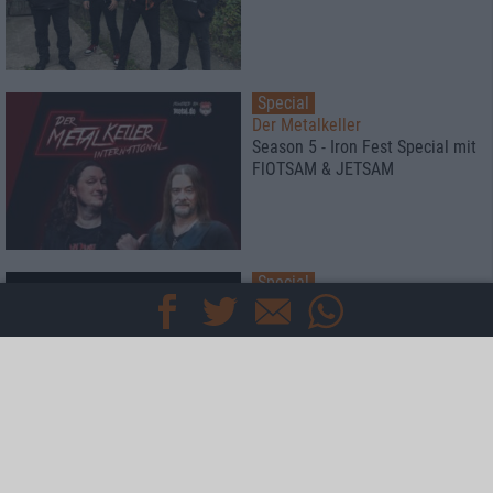
Special
Der Metalkeller
Season 5 - Iron Fest Special mit
FlOTSAM & JETSAM
Special
Black Listed Friday
Die 6+6+6 der Woche
Interview
Talking with Ore