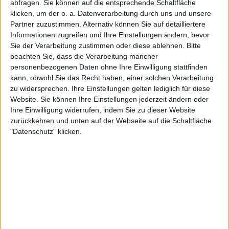
abfragen. Sie können auf die entsprechende Schaltfläche
klicken, um der o. a. Datenverarbeitung durch uns und unsere
Partner zuzustimmen. Alternativ können Sie auf detailliertere
Informationen zugreifen und Ihre Einstellungen ändern, bevor
Black Listed Friday – Die 6+6+6 der Woche
Sie der Verarbeitung zustimmen oder diese ablehnen.
Bitte
Vocals sind wichtig: Hier kommen Stars, Statements und Stammhalter des
beachten Sie, dass die Verarbeitung mancher
Gesangs.
personenbezogenen Daten ohne Ihre Einwilligung stattfinden
kann, obwohl Sie das Recht haben, einer solchen Verarbeitung
zu widersprechen. Ihre Einstellungen gelten lediglich für diese
Website. Sie können Ihre Einstellungen jederzeit ändern oder
Ihre Einwilligung widerrufen, indem Sie zu dieser Website
zurückkehren und unten auf der Webseite auf die Schaltfläche
"Datenschutz" klicken.
Backstage | Rettungsdienst auf dem Summer Breeze
Über Zwischenwasser, Gehörschutz und Festivalapotheke.