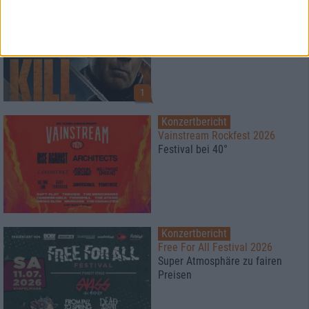
News
HARD KILL
BluRay Verlosung
1
Konzertbericht
Vainstream Rockfest 2026
Festival bei 40°
Konzertbericht
Free For All Festival 2026
Super Atmosphäre zu fairen
Preisen