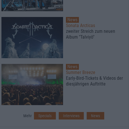
News
Sonata Arcticas
zweiter Streich zum neuen
Album "Talviyö"
News
Summer Breeze
Early-Bird-Tickets & Videos der
diesjährigen Auftritte
Mehr
Specials
Interviews
News