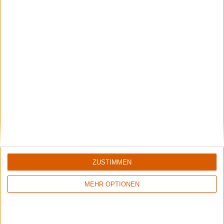
Alternative 4
The Obscurants
Kommentare
Sag Deine Meinung!
ZUSTIMMEN
Aktuelle Reviews
MEHR OPTIONEN