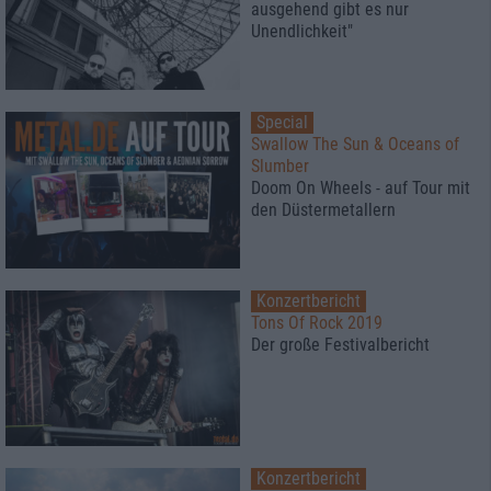
ausgehend gibt es nur
Unendlichkeit"
Special
Swallow The Sun & Oceans of
Slumber
Doom On Wheels - auf Tour mit
den Düstermetallern
Konzertbericht
Tons Of Rock 2019
Der große Festivalbericht
Konzertbericht