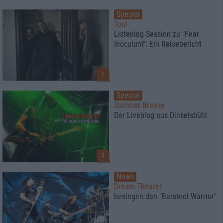
Special
Tool
Listening Session zu "Fear
Inoculum": Ein Reisebericht
1
Special
Summer Breeze
Der Liveblog aus Dinkelsbühl
3
News
Dream Theater
besingen den "Barstool Warrior"