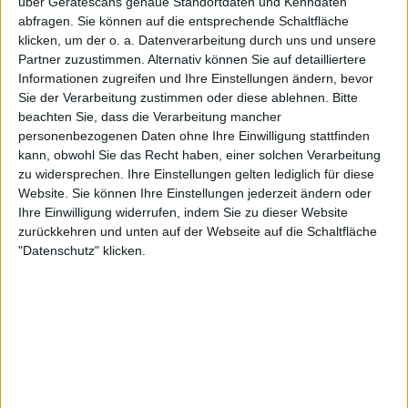
über Gerätescans genaue Standortdaten und Kenndaten
Wie groß war sein Einfluss auf „The Obscurants“ und wie
abfragen. Sie können auf die entsprechende Schaltfläche
klicken, um der o. a. Datenverarbeitung durch uns und unsere
ist das Bandfeeling jetzt?
Partner zuzustimmen. Alternativ können Sie auf detailliertere
Informationen zugreifen und Ihre Einstellungen ändern, bevor
Er kontaktierte mich wegen des Jobs als Sänger und sandte
Sie der Verarbeitung zustimmen oder diese ablehnen.
Bitte
mir einige seiner Demos. Er klang gut und hatte auch
beachten Sie, dass die Verarbeitung mancher
Interesse an der konzeptionellen Seite. Als er dann im
personenbezogenen Daten ohne Ihre Einwilligung stattfinden
Studio zu uns stieß leistete er großartige Arbeit und
kann, obwohl Sie das Recht haben, einer solchen Verarbeitung
verbesserte das Album wirklich. Die Band hat sich seit
zu widersprechen. Ihre Einstellungen gelten lediglich für diese
einiger Zeit nicht mehr getroffen.
Website. Sie können Ihre Einstellungen jederzeit ändern oder
Ihre Einwilligung widerrufen, indem Sie zu dieser Website
zurückkehren und unten auf der Webseite auf die Schaltfläche
Was kannst du uns sonst noch über das Songwriting und
"Datenschutz" klicken.
die Aufnahmen zu „The Obscurants“ erzählen?
Es ist sehr minimalistisch gehalten. Vieles basiert auf dem
Piano mit markanten Basslinien. Ich wollte im Stile von
„Still Waters“ vom ersten Album weitermachen. Der
Aufnahmeprozess war dieses Mal etwas anders, da wir alle
im Studio waren. „The Brink“ wurden in verschiedenen
Ländern aufgenommen und gemixt. Dieses Mal hatten wir