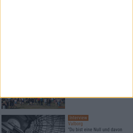
1
Special
Der große metal.de-
Monatsrückblick
Die größten Highlights und die
schlimmste Gurke im Mai 2019
Konzertbericht
Rock im Park 2019
Strahlender Sonnenschein und
eine stilistische Breite
sondergleichen
Interview
Valborg
"Du bist eine Null und davon