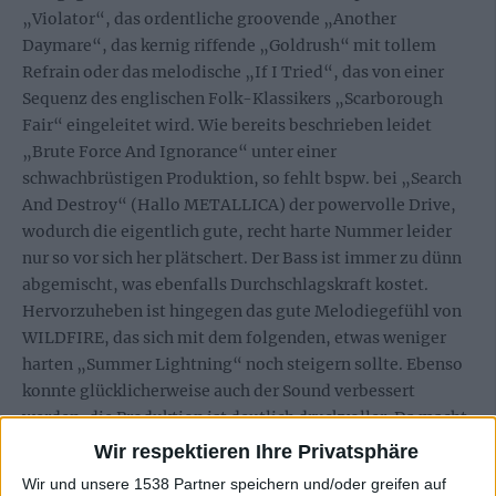
„Violator“, das ordentliche groovende „Another
Daymare“, das kernig riffende „Goldrush“ mit tollem
Refrain oder das melodische „If I Tried“, das von einer
Sequenz des englischen Folk-Klassikers „Scarborough
Fair“ eingeleitet wird. Wie bereits beschrieben leidet
„Brute Force And Ignorance“ unter einer
schwachbrüstigen Produktion, so fehlt bspw. bei „Search
And Destroy“ (Hallo METALLICA) der powervolle Drive,
wodurch die eigentlich gute, recht harte Nummer leider
nur so vor sich her plätschert. Der Bass ist immer zu dünn
abgemischt, was ebenfalls Durchschlagskraft kostet.
Hervorzuheben ist hingegen das gute Melodiegefühl von
WILDFIRE, das sich mit dem folgenden, etwas weniger
harten „Summer Lightning“ noch steigern sollte. Ebenso
konnte glücklicherweise auch der Sound verbessert
werden, die Produktion ist deutlich druckvoller. Da macht
dann auch der treibende, mitreißende Hard Rock Opener
Wir respektieren Ihre Privatsphäre
„The Key“ gleich mehr Spaß, der stark in Richtung alte
Wir und unsere 1538 Partner speichern und/oder greifen auf