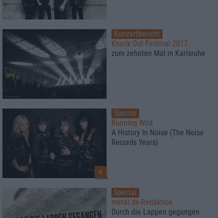
Konzertbericht
Knock Out Festival 2017
zum zehnten Mal in Karlsruhe
Special
Running Wild
A History In Noise (The Noise
Records Years)
4
Special
metal.de-Redaktion
Durch die Lappen gegangen