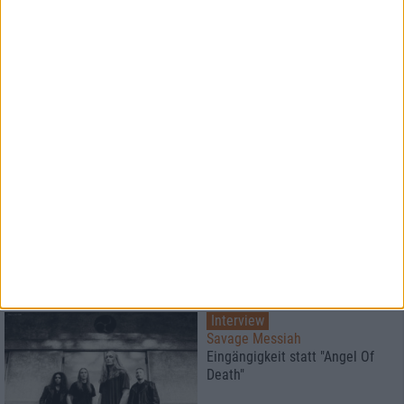
Special
Die besten Alben des Jahres
2017
Platz 10 - 1
Special
metal.de
Der große Redaktionspoll 2017
6
Interview
Savage Messiah
Eingängigkeit statt "Angel Of
Death"