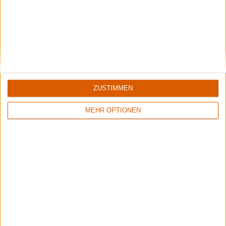
Diablo Swing Orchestra
The Three Tremors
Swagger & Stroll Down The Rabbit Hole
Guardians Of The Void
ZUSTIMMEN
MEHR OPTIONEN