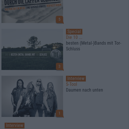
5
Special
Die 10 ...
besten (Metal-)Bands mit Tor-
Schluss
3
Interview
S-Tool
Daumen nach unten
1
Interview