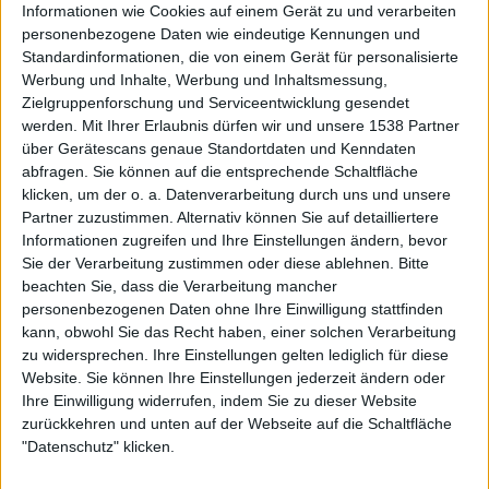
THE SWEET geht, genauso wie der Titelsong, der an
Informationen wie Cookies auf einem Gerät zu und verarbeiten
„Desolution Boulevard“ erinnert. Auch die im Midtempo
personenbezogene Daten wie eindeutige Kennungen und
gehaltene, eingängige Twin-Gitarren-Nummer „Nothing
Standardinformationen, die von einem Gerät für personalisierte
Lasts Forever“ oder das an IRON MAIDEN erinnernde
Werbung und Inhalte, Werbung und Inhaltsmessung,
Zielgruppenforschung und Serviceentwicklung gesendet
„Screaming In The Night“. Auch die emotionale Ballade
werden.
Mit Ihrer Erlaubnis dürfen wir und unsere 1538 Partner
„Give Me Back Your Heart“ gefällt. Ebenso der Midtempo
über Gerätescans genaue Standortdaten und Kenndaten
Stadion-Rocker „Fight Fire With Fire“ (Hallo nochmal,
abfragen. Sie können auf die entsprechende Schaltfläche
METALLICA). Keine Frage, mit ihrem zweiten Album
klicken, um der o. a. Datenverarbeitung durch uns und unsere
„Summer Lightning“ konnten sich WILDFIRE in jeglicher
Partner zuzustimmen. Alternativ können Sie auf detailliertere
Hinsicht gehörig steigern – um sich danach leider
Informationen zugreifen und Ihre Einstellungen ändern, bevor
aufzulösen. Als Bonusmaterial gibt es lediglich die
Sie der Verarbeitung zustimmen oder diese ablehnen.
Bitte
beachten Sie, dass die Verarbeitung mancher
Ballade „Jerusalem“, ein gutgemachtes EMERSON, LAKE
personenbezogenen Daten ohne Ihre Einwilligung stattfinden
& PALMER Cover.
kann, obwohl Sie das Recht haben, einer solchen Verarbeitung
zu widersprechen. Ihre Einstellungen gelten lediglich für diese
Was bleibt
Website. Sie können Ihre Einstellungen jederzeit ändern oder
Ihre Einwilligung widerrufen, indem Sie zu dieser Website
zurückkehren und unten auf der Webseite auf die Schaltfläche
Ihren kleinen Platz in der Geschichte des Heavy Metals
"Datenschutz" klicken.
hatten sich WILDFIRE in der kurzen aktiven Phase erspielt.
Das Debütalbum „Brute Force And Ignorance“ litt unter