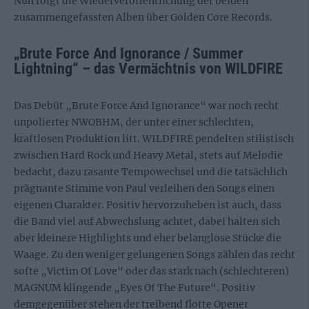
Nun folgt die Wiederveröffentlichung der beiden
zusammengefassten Alben über Golden Core Records.
„Brute Force And Ignorance / Summer
Lightning“ – das Vermächtnis von WILDFIRE
Das Debüt „Brute Force And Ignorance“ war noch recht
unpolierter NWOBHM, der unter einer schlechten,
kraftlosen Produktion litt. WILDFIRE pendelten stilistisch
zwischen Hard Rock und Heavy Metal, stets auf Melodie
bedacht, dazu rasante Tempowechsel und die tatsächlich
prägnante Stimme von Paul verleihen den Songs einen
eigenen Charakter. Positiv hervorzuheben ist auch, dass
die Band viel auf Abwechslung achtet, dabei halten sich
aber kleinere Highlights und eher belanglose Stücke die
Waage. Zu den weniger gelungenen Songs zählen das recht
softe „Victim Of Love“ oder das stark nach (schlechteren)
MAGNUM klingende „Eyes Of The Future“. Positiv
demgegenüber stehen der treibend flotte Opener