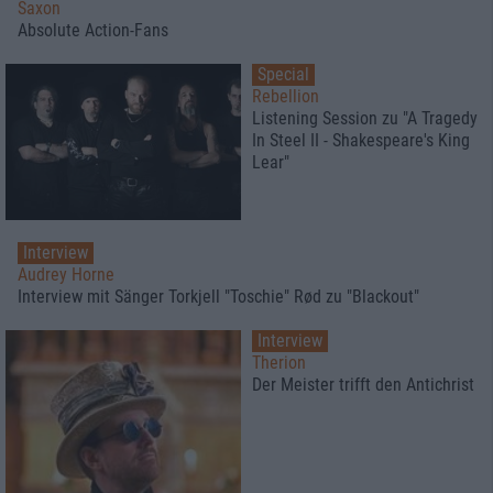
Saxon
Absolute Action-Fans
Special
Rebellion
Listening Session zu "A Tragedy
In Steel II - Shakespeare's King
Lear"
Interview
Audrey Horne
Interview mit Sänger Torkjell "Toschie" Rød zu "Blackout"
Interview
Therion
Der Meister trifft den Antichrist