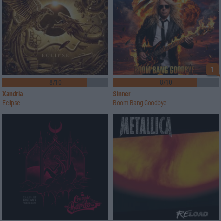
1
8/10
8/10
Xandria
Sinner
Eclipse
Boom Bang Goodbye