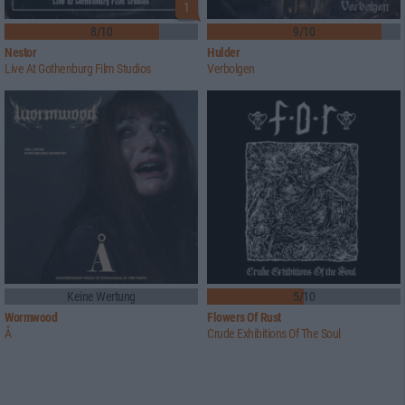
1
8/10
9/10
Nestor
Hulder
Live At Gothenburg Film Studios
Verbolgen
Keine Wertung
5/10
Wormwood
Flowers Of Rust
Å
Crude Exhibitions Of The Soul