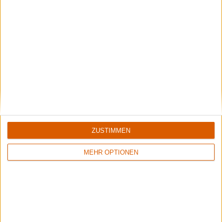
Interview
Fair To Midland
Interview mit Sänger Darroh Sudderth und Schlagzeuger Brett
Stowers
ZUSTIMMEN
FAIR TO MIDLAND schlugen mit ihrem neuen Album
MEHR OPTIONEN
"Arrows & Anchors" nicht nur bei mir ...