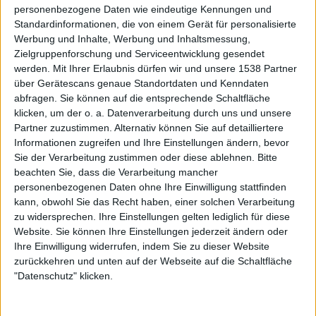
personenbezogene Daten wie eindeutige Kennungen und
Spätestens mit den beiden Christmas Metal Festivals in
Standardinformationen, die von einem Gerät für personalisierte
Lichtenfels und Geiselwind machen Veranstalter Bertram
Werbung und Inhalte, Werbung und Inhaltsmessung,
Klee ...
Zielgruppenforschung und Serviceentwicklung gesendet
werden.
Mit Ihrer Erlaubnis dürfen wir und unsere 1538 Partner
über Gerätescans genaue Standortdaten und Kenndaten
abfragen. Sie können auf die entsprechende Schaltfläche
klicken, um der o. a. Datenverarbeitung durch uns und unsere
Partner zuzustimmen. Alternativ können Sie auf detailliertere
Informationen zugreifen und Ihre Einstellungen ändern, bevor
Sie der Verarbeitung zustimmen oder diese ablehnen.
Bitte
beachten Sie, dass die Verarbeitung mancher
personenbezogenen Daten ohne Ihre Einwilligung stattfinden
kann, obwohl Sie das Recht haben, einer solchen Verarbeitung
zu widersprechen. Ihre Einstellungen gelten lediglich für diese
Website. Sie können Ihre Einstellungen jederzeit ändern oder
Ihre Einwilligung widerrufen, indem Sie zu dieser Website
zurückkehren und unten auf der Webseite auf die Schaltfläche
"Datenschutz" klicken.