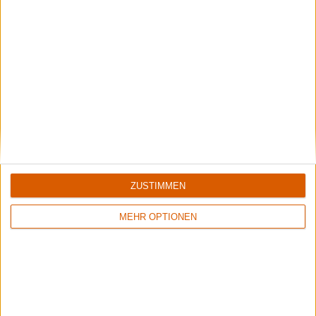
Interview
Scarve
Interview mit Gitarrist Patrick
Nach einiger Verzögerung - ich wollte schon nicht mehr an
eine Antwort glauben - erreichten ...
ZUSTIMMEN
MEHR OPTIONEN