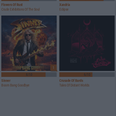
Flowers Of Rust
Xandria
Crude Exhibitions Of The Soul
Eclipse
1
8/10
6/10
Sinner
Crusade Of Bards
Boom Bang Goodbye
Tales Of Distant Worlds