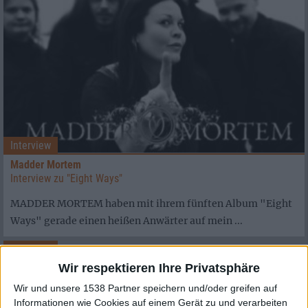
Interview
Madder Mortem
Interview zu "Eight Ways"
MADDER MORTEM haben mit ihrem fünften Album "Eight
Ways" gerade einen heißen Anwärter auf mein ...
Interview
Wir respektieren Ihre Privatsphäre
Cantata Sangui
Interview mit Tuomas, Anna und Juha über "On Rituals..."
Wir und unsere 1538 Partner speichern und/oder greifen auf
Informationen wie Cookies auf einem Gerät zu und verarbeiten
Eine Band, zwei Bässe, sechs Musiker: Anna (Gesang), Kari