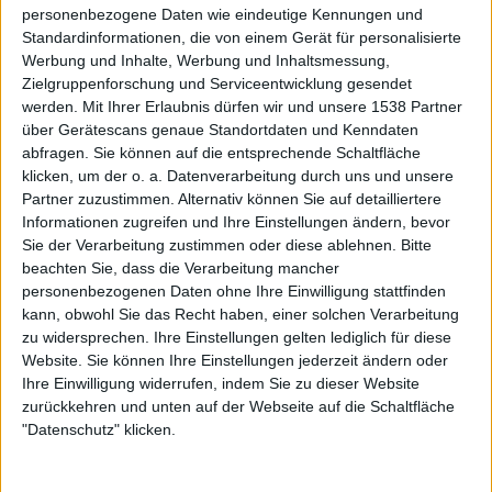
personenbezogene Daten wie eindeutige Kennungen und
(Gesang), Tuomas (Bass), Juha (Bass), Hanna ...
Standardinformationen, die von einem Gerät für personalisierte
Werbung und Inhalte, Werbung und Inhaltsmessung,
Zielgruppenforschung und Serviceentwicklung gesendet
werden.
Mit Ihrer Erlaubnis dürfen wir und unsere 1538 Partner
über Gerätescans genaue Standortdaten und Kenndaten
abfragen. Sie können auf die entsprechende Schaltfläche
klicken, um der o. a. Datenverarbeitung durch uns und unsere
Partner zuzustimmen. Alternativ können Sie auf detailliertere
Informationen zugreifen und Ihre Einstellungen ändern, bevor
Sie der Verarbeitung zustimmen oder diese ablehnen.
Bitte
beachten Sie, dass die Verarbeitung mancher
personenbezogenen Daten ohne Ihre Einwilligung stattfinden
kann, obwohl Sie das Recht haben, einer solchen Verarbeitung
zu widersprechen. Ihre Einstellungen gelten lediglich für diese
Website. Sie können Ihre Einstellungen jederzeit ändern oder
Interview
Ihre Einwilligung widerrufen, indem Sie zu dieser Website
Amanda Palmer
zurückkehren und unten auf der Webseite auf die Schaltfläche
Interview mit Amanda Palmer
"Datenschutz" klicken.
Am 26. September 2008 wurde Amanda Palmers erstes
Solo-Album "Who Killed Amanda Palmer" veröffentlicht.