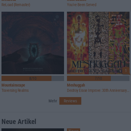
ReLoad (Remaster)
You've Been Served
1
8/10
7/10
Mountainscape
Meshuggah
Traversing Realms
Destroy Erase Improve: 30th Anniversary Edition
Mehr
Reviews
Neue Artikel