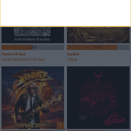
5/10
8/10
Flowers Of Rust
Xandria
Crude Exhibitions Of The Soul
Eclipse
1