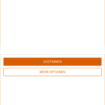
Review
Review
7
6/10
10/10
Lamb Of God
Slayer
ZUSTIMMEN
Into Oblivion
Hell Awaits
MEHR OPTIONEN