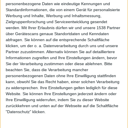
SLAYER-Rufe waren einfach immer zu hören.
personenbezogene Daten wie eindeutige Kennungen und
Standardinformationen, die von einem Gerät für personalisierte
Werbung und Inhalte, Werbung und Inhaltsmessung,
Zielgruppenforschung und Serviceentwicklung gesendet
Weiter ging es nach einer längeren Umbaupause mit IN
werden.
Mit Ihrer Erlaubnis dürfen wir und unsere 1538 Partner
FLAMES. Die Schweden hatten eine coole Lightshow im
über Gerätescans genaue Standortdaten und Kenndaten
Gepäck, der Hintergrund der Bühne war mit großen
abfragen. Sie können auf die entsprechende Schaltfläche
klicken, um der o. a. Datenverarbeitung durch uns und unsere
Glaskästen zugestellt, in welchen sich große Lauflichter
Partner zuzustimmen. Alternativ können Sie auf detailliertere
befanden. Lustigerweise ertönte als Intro das Thema von
Informationen zugreifen und Ihre Einstellungen ändern, bevor
„Knight Rider“, während die Lauflichter in besagten
Sie der Verarbeitung zustimmen oder diese ablehnen.
Bitte
Kästen rot aufleuchteten und somit „K.I.T.T.“, das
beachten Sie, dass die Verarbeitung mancher
Fahrzeug der Serie, imitierten. Die Schweden haben sich
personenbezogenen Daten ohne Ihre Einwilligung stattfinden
im Laufe der Jahre zu einer der wichtigsten Metal-Bands
kann, obwohl Sie das Recht haben, einer solchen Verarbeitung
entwickelt, und das merkte man auch erneut wieder an
zu widersprechen. Ihre Einstellungen gelten lediglich für diese
Website. Sie können Ihre Einstellungen jederzeit ändern oder
diesem Abend. Man hatte das Gefühl, dass Böblingen Kopf
Ihre Einwilligung widerrufen, indem Sie zu dieser Website
steht, als die ersten Töne von „Pinball Map“ ertönten.
zurückkehren und unten auf der Webseite auf die Schaltfläche
Gefolgt von „Leeches“, über „Cloud Connected“,
"Datenschutz" klicken.
„Trigger“ bis hin zu „Egonomic“ gab es kein Halten im
Publikum.