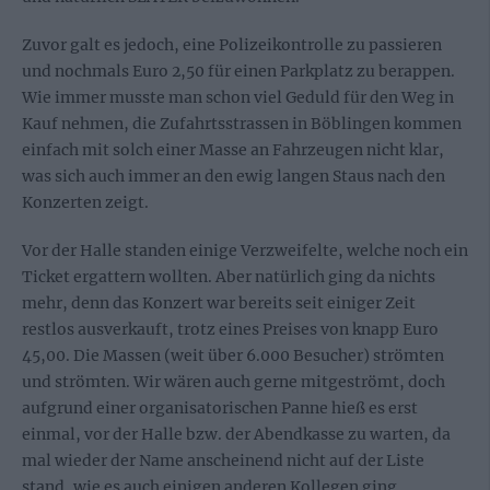
Zuvor galt es jedoch, eine Polizeikontrolle zu passieren
und nochmals Euro 2,50 für einen Parkplatz zu berappen.
Wie immer musste man schon viel Geduld für den Weg in
Kauf nehmen, die Zufahrtsstrassen in Böblingen kommen
einfach mit solch einer Masse an Fahrzeugen nicht klar,
was sich auch immer an den ewig langen Staus nach den
Konzerten zeigt.
Vor der Halle standen einige Verzweifelte, welche noch ein
Ticket ergattern wollten. Aber natürlich ging da nichts
mehr, denn das Konzert war bereits seit einiger Zeit
restlos ausverkauft, trotz eines Preises von knapp Euro
45,00. Die Massen (weit über 6.000 Besucher) strömten
und strömten. Wir wären auch gerne mitgeströmt, doch
aufgrund einer organisatorischen Panne hieß es erst
einmal, vor der Halle bzw. der Abendkasse zu warten, da
mal wieder der Name anscheinend nicht auf der Liste
stand, wie es auch einigen anderen Kollegen ging.