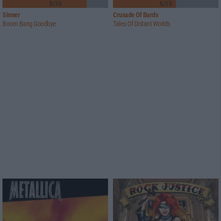
8/10
6/10
Sinner
Crusade Of Bards
Boom Bang Goodbye
Tales Of Distant Worlds