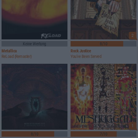
2
Keine Wertung
8/10
Metallica
Rock Justice
ReLoad (Remaster)
You've Been Served
1
8/10
7/10