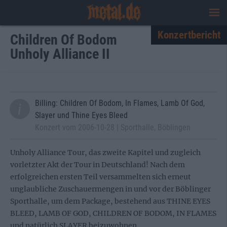
Konzertbericht
Children Of Bodom
Unholy Alliance II
Billing: Children Of Bodom, In Flames, Lamb Of God,
Slayer und Thine Eyes Bleed
Konzert vom 2006-10-28 | Sporthalle, Böblingen
Unholy Alliance Tour, das zweite Kapitel und zugleich
vorletzter Akt der Tour in Deutschland! Nach dem
erfolgreichen ersten Teil versammelten sich erneut
unglaubliche Zuschauermengen in und vor der Böblinger
Sporthalle, um dem Package, bestehend aus THINE EYES
BLEED, LAMB OF GOD, CHILDREN OF BODOM, IN FLAMES
und natürlich SLAYER beizuwohnen.