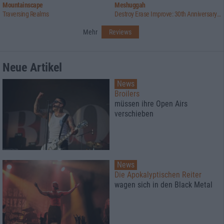
Mountainscape
Meshuggah
Traversing Realms
Destroy Erase Improve: 30th Anniversary Edition
Mehr
Reviews
Neue Artikel
News
Broilers
müssen ihre Open Airs
verschieben
News
Die Apokalyptischen Reiter
wagen sich in den Black Metal