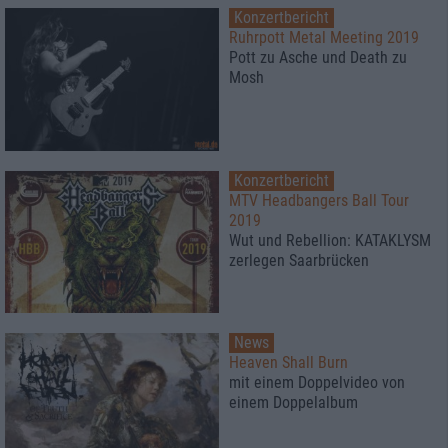
Konzertbericht
Ruhrpott Metal Meeting 2019
Pott zu Asche und Death zu
Mosh
Konzertbericht
MTV Headbangers Ball Tour
2019
Wut und Rebellion: KATAKLYSM
zerlegen Saarbrücken
News
Heaven Shall Burn
mit einem Doppelvideo von
einem Doppelalbum