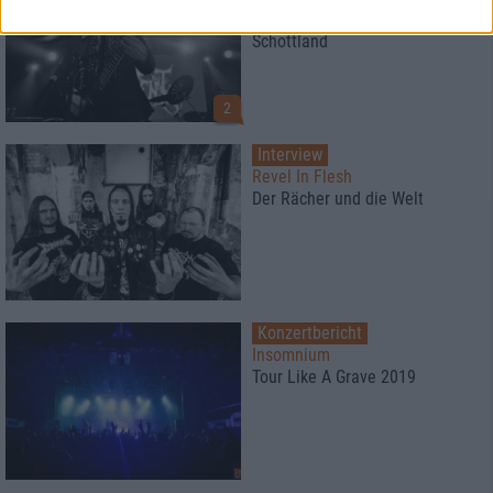
Neues Extreme-Metal-Festival in
Schottland
2
Interview
Revel In Flesh
Der Rächer und die Welt
Konzertbericht
Insomnium
Tour Like A Grave 2019