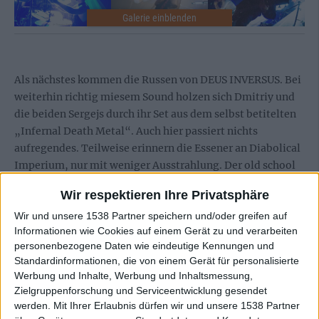
Als nächstes kommen die Russen von DEUS INVERSUS. Bei
weiterhin richtig miesem Sound holzen sich Dmitriy und
die beiden Sergejs durch ihr Set aus dem selbst betitelten
„Infernal Death Metal“. Auch hier passiert nichts
aufregendes. Teilweise erinnern die Essener an Diabolical
Imperium, nur mit weniger Ausstrahlung. Der old school
Touch reicht, um etliche Banger vor der Bühne zu halten –
Wir respektieren Ihre Privatsphäre
der Rest raucht sich eine vor der Tür. Schade eigentlich –
Wir und unsere 1538 Partner speichern und/oder greifen auf
die Jungs sind einem schon sympathisch.
Informationen wie Cookies auf einem Gerät zu und verarbeiten
personenbezogene Daten wie eindeutige Kennungen und
Standardinformationen, die von einem Gerät für personalisierte
Werbung und Inhalte, Werbung und Inhaltsmessung,
Galerie mit 21 Bildern: Deus Inversus - Dying Fetus - European
Zielgruppenforschung und Serviceentwicklung gesendet
Summer Tour 2013
werden.
Mit Ihrer Erlaubnis dürfen wir und unsere 1538 Partner