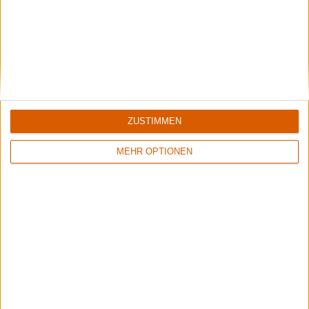
Orphalis
Yuppie Club
Human Individual
Pretty Brutal
Metamorphosis
ZUSTIMMEN
Weitere Artikel
MEHR OPTIONEN