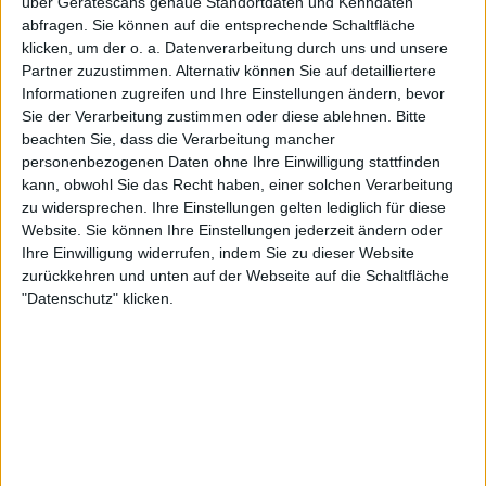
über Gerätescans genaue Standortdaten und Kenndaten
abfragen. Sie können auf die entsprechende Schaltfläche
klicken, um der o. a. Datenverarbeitung durch uns und unsere
Partner zuzustimmen. Alternativ können Sie auf detailliertere
Informationen zugreifen und Ihre Einstellungen ändern, bevor
Sie der Verarbeitung zustimmen oder diese ablehnen.
Bitte
beachten Sie, dass die Verarbeitung mancher
personenbezogenen Daten ohne Ihre Einwilligung stattfinden
ORPHALIS geben den letzten Anheizer – im wahrsten
kann, obwohl Sie das Recht haben, einer solchen Verarbeitung
Sinne des Wortes. Der Keller des Helvete ist mittlerweile
zu widersprechen. Ihre Einstellungen gelten lediglich für diese
richtig warm geworden. Der Soundmann bleibt seinem
Website. Sie können Ihre Einstellungen jederzeit ändern oder
Versagen treu und spendiert auch dieser Band ein
Ihre Einwilligung widerrufen, indem Sie zu dieser Website
Geräuschgewand des Todes. Rumpel, Knarz, Übersteuer…
zurückkehren und unten auf der Webseite auf die Schaltfläche
es ist zum heulen. Dabei machen die Dortmunder ihren Job
"Datenschutz" klicken.
sehr ordentlich. Vor allem die Instrumentalfraktion
versteht ihr Handwerk und liefert ein feines Tech-Death
Brett ab. Lediglich das Verfrachten des Sängers an die
linke Wand, an die er sich schon fast drücken muss, macht
ein ziemlich unstimmiges Bühnenbild, auch wenn die
Bühne einem Quintett wenig Platz bietet.