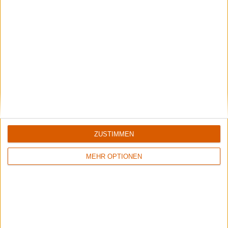
Kaltenberger Ritterturnier 2026
Eine Reise ins Mittelalter!
ZUSTIMMEN
MEHR OPTIONEN
Summer Breeze Gewinnspiel
Kocht mit Starkoch Lucki Maurer