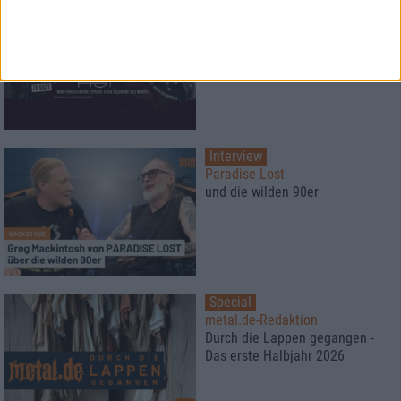
Special
Episode 4: Die Alchemie des
Wortes
Interview
Paradise Lost
und die wilden 90er
Special
metal.de-Redaktion
Durch die Lappen gegangen -
Das erste Halbjahr 2026