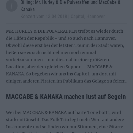
Billing: Mr. Hurley & Die Pulveraffen und MacCabe &
Kanaka
Konzert vom 13.04.2018 | Capitol, Hannover
MR. HURLEY & DIE PULVERAFFEN treibt es wieder durch
die Häfen der Republik – und so auch nach Hannover.
Obwohl diese erst bei der letzten Tour in der Stadt waren,
ließen sie es sich nicht nehmen noch einmal
vorbeizukommen – nur diesmal in einer größeren
Location, aber dem gleichen Support – MACCABE &
KANAKA. So begeben wir uns ins Capitol, um dort mit
einigen anderen Piraten im Publikum das Gelage zu feiern.
MACCABE & KANAKA machen lust auf Segeln
Wer bei MACCBAE & KANAKA auf harte Töne hofft, wird
stark enttäuscht. Das Folk Trio legt mehr Wert auf andere
Instrumente und so finden wir nur Stimmen, eine Gitarre