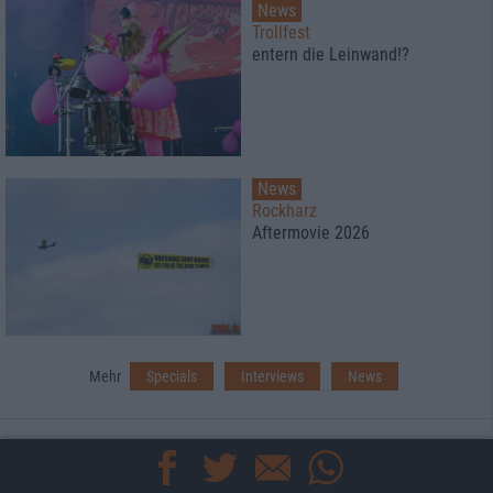
News
Trollfest
entern die Leinwand!?
News
Rockharz
Aftermovie 2026
Mehr
Specials
Interviews
News
TEAM
KONTAKT
IMPRESSUM
DATENSCHUTZ