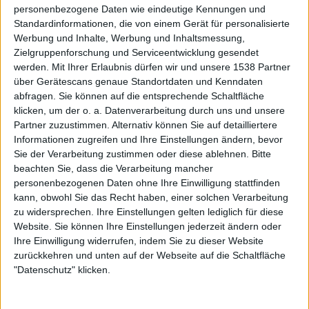
personenbezogene Daten wie eindeutige Kennungen und
Fotos: Cynthia Theisinger
Standardinformationen, die von einem Gerät für personalisierte
Text: Mirco Wenzel
Werbung und Inhalte, Werbung und Inhaltsmessung,
Zielgruppenforschung und Serviceentwicklung gesendet
werden.
Mit Ihrer Erlaubnis dürfen wir und unsere 1538 Partner
Zur Startseite
über Gerätescans genaue Standortdaten und Kenndaten
abfragen. Sie können auf die entsprechende Schaltfläche
klicken, um der o. a. Datenverarbeitung durch uns und unsere
Partner zuzustimmen. Alternativ können Sie auf detailliertere
25.04.2018
Informationen zugreifen und Ihre Einstellungen ändern, bevor
Sie der Verarbeitung zustimmen oder diese ablehnen.
Bitte
Michael
beachten Sie, dass die Verarbeitung mancher
Redakteur für Prog, Death, Grind,
personenbezogenen Daten ohne Ihre Einwilligung stattfinden
Industrial, Rock und albernen
kann, obwohl Sie das Recht haben, einer solchen Verarbeitung
Blödsinn.
zu widersprechen. Ihre Einstellungen gelten lediglich für diese
Website. Sie können Ihre Einstellungen jederzeit ändern oder
Ihre Einwilligung widerrufen, indem Sie zu dieser Website
zurückkehren und unten auf der Webseite auf die Schaltfläche
Newsletter abonnieren
"Datenschutz" klicken.