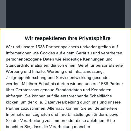
Wir respektieren Ihre Privatsphäre
Wir und unsere 1538 Partner speichern und/oder greifen auf
Informationen wie Cookies auf einem Gerät zu und verarbeiten
personenbezogene Daten wie eindeutige Kennungen und
Standardinformationen, die von einem Gerät für personalisierte
„Indigo“ – Tracklist:
Werbung und Inhalte, Werbung und Inhaltsmessung,
Zielgruppenforschung und Serviceentwicklung gesendet
The Traveller (Into The Light)
werden.
Mit Ihrer Erlaubnis dürfen wir und unsere 1538 Partner
über Gerätescans genaue Standortdaten und Kenndaten
Change Of Heart
abfragen. Sie können auf die entsprechende Schaltfläche
Arcadia
klicken, um der o. a. Datenverarbeitung durch uns und unsere
Is This The Life?
Partner zuzustimmen. Alternativ können Sie auf detailliertere
Tattoo Indigo (Part 1)
Informationen zugreifen und Ihre Einstellungen ändern, bevor
Tattoo Indigo (Part 2)
Sie der Verarbeitung zustimmen oder diese ablehnen.
Bitte
Tattoo Indigo (Part 3)
beachten Sie, dass die Verarbeitung mancher