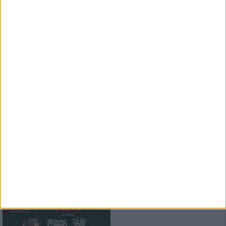
News
HARD KILL
BluRay Verlosung
1
Konzertbericht
Vainstream Rockfest 2026
Festival bei 40°
Konzertbericht
Free For All Festival 2026
Super Atmosphäre zu fairen
Preisen