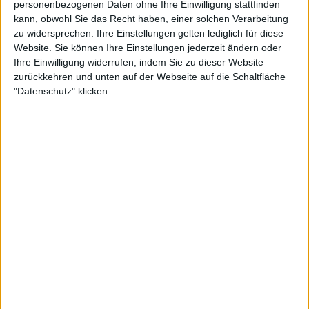
Life In The Sun
personenbezogenen Daten ohne Ihre Einwilligung stattfinden
kann, obwohl Sie das Recht haben, einer solchen Verarbeitung
Hymn For The Fallen
zu widersprechen. Ihre Einstellungen gelten lediglich für diese
Night And Day
Website. Sie können Ihre Einstellungen jederzeit ändern oder
Valencia (The Ghost Ship)
Ihre Einwilligung widerrufen, indem Sie zu dieser Website
An Elegy
zurückkehren und unten auf der Webseite auf die Schaltfläche
Chesapeake Bay (Featuring Steve Howe)
"Datenschutz" klicken.
On A Winters Night
Echo Of You
Tattoo Indigo (Part 3) (featuring Mike Portnoy)
(Bonus Track)
Nach erfolgreichen Touren in den letzten Jahren kündigt
die Band außerdem an, im Zuge des neuen Releases bald
wieder auf die Straße zurückkehren zu wollen
.
Zur Startseite
07.07.2026