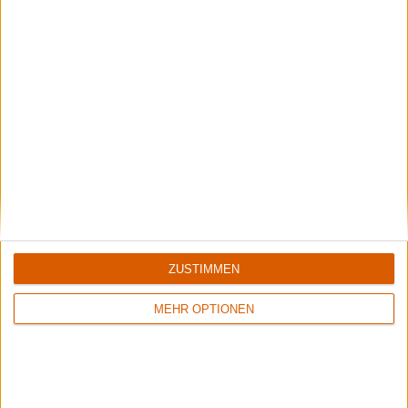
1
7/10
8/10
Megascavenger
Nestor
Toxic Noxious Undeath
Live At Gothenburg Film Studios
ZUSTIMMEN
MEHR OPTIONEN
9/10
Keine Wertung
Hulder
Wormwood