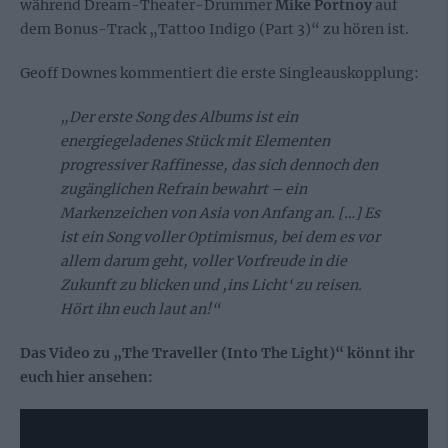
während Dream-Theater-Drummer
Mike Portnoy
auf
dem Bonus-Track „Tattoo Indigo (Part 3)“ zu hören ist
.
Geoff Downes kommentiert die erste Singleauskopplung:
„Der erste Song des Albums ist ein
energiegeladenes Stück mit Elementen
progressiver Raffinesse, das sich dennoch den
zugänglichen Refrain bewahrt – ein
Markenzeichen von Asia von Anfang an. […] Es
ist ein Song voller Optimismus, bei dem es vor
allem darum geht, voller Vorfreude in die
Zukunft zu blicken und ‚ins Licht‘ zu reisen.
Hört ihn euch laut an!“
Das Video zu „The Traveller (Into The Light)“ könnt ihr
euch hier ansehen: