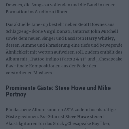
Downes, die Songs zu vollenden und die Band in neuer
Formation ins Studio zu führen
.
Das aktuelle Line-up besteht neben
Geoff Downes
aus
Schlagzeug-Ikone
Virgil Donati
, Gitarrist
John Mitchell
sowie dem neuen Sänger und Bassisten
Harry Whitley
,
dessen Stimme und Phrasierung eine tiefe und bewegende
Ähnlichkeit mit Wetton aufweisen soll
. Zudem enthält das
Album mit „Tattoo Indigo (Parts 2 & 3)“ und „Chesapeake
Bay“ finale Kompositionen aus der Feder des
verstorbenen Musikers
.
Prominente Gäste: Steve Howe und Mike
Portnoy
Für das neue Album konnten ASIA zudem hochkarätige
Gäste gewinnen: Ex-Gitarrist
Steve Howe
steuert
Akustikgitarren für das Stück „Chesapeake Bay“ bei,