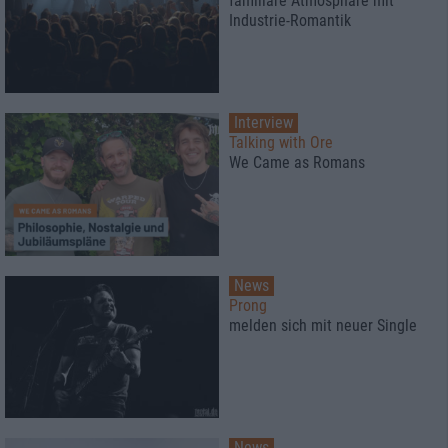
familiäre Atmosphäre mit
Industrie-Romantik
Interview
Talking with Ore
We Came as Romans
News
Prong
melden sich mit neuer Single
News