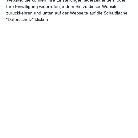
bis
Ihre Einwilligung widerrufen, indem Sie zu dieser Website
zurückkehren und unten auf der Webseite auf die Schaltfläche
Punkten
"Datenschutz" klicken.
Nach Genres filtern
►︎
Mork auf Tour
Mork - European Tour 2026
09.10.26
Mork und Soulburn
Iduna, Drachten
Mork - European Tour 2026
10.10.26
Mork und Soulburn
Hafenklang, Hamburg
Mork - European Tour 2026
11.10.26
Mork und Soulburn