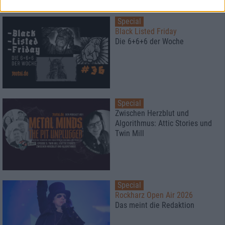
Special
Black Listed Friday
Die 6+6+6 der Woche
Special
Zwischen Herzblut und
Algorithmus: Attic Stories und
Twin Mill
Special
Rockharz Open Air 2026
Das meint die Redaktion