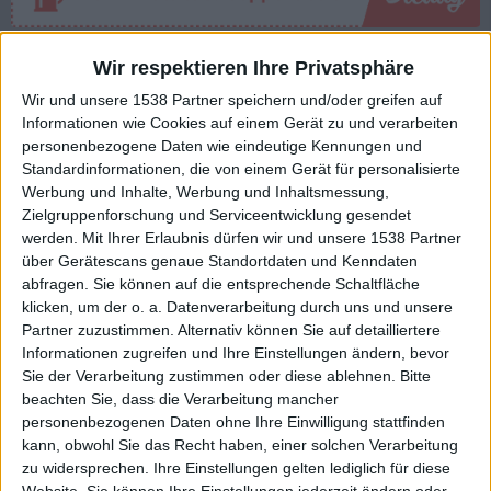
Mehr zu Mork
Wir respektieren Ihre Privatsphäre
Wir und unsere 1538 Partner speichern und/oder greifen auf
Informationen wie Cookies auf einem Gerät zu und verarbeiten
BAND
MORK
personenbezogene Daten wie eindeutige Kennungen und
STILE
BLACK METAL
,
BLACK'N'ROLL
Standardinformationen, die von einem Gerät für personalisierte
Werbung und Inhalte, Werbung und Inhaltsmessung,
Zielgruppenforschung und Serviceentwicklung gesendet
werden.
Mit Ihrer Erlaubnis dürfen wir und unsere 1538 Partner
Interessante Alben finden
über Gerätescans genaue Standortdaten und Kenndaten
abfragen. Sie können auf die entsprechende Schaltfläche
klicken, um der o. a. Datenverarbeitung durch uns und unsere
Auf der Suche nach neuer Mucke? Durchsuche unser Review-Archiv mit
Partner zuzustimmen. Alternativ können Sie auf detailliertere
aktuell
38633
Reviews und lass Dich inspirieren!
Informationen zugreifen und Ihre Einstellungen ändern, bevor
Sie der Verarbeitung zustimmen oder diese ablehnen.
Bitte
Nach Wertung filtern
▼︎
beachten Sie, dass die Verarbeitung mancher
personenbezogenen Daten ohne Ihre Einwilligung stattfinden
von
kann, obwohl Sie das Recht haben, einer solchen Verarbeitung
zu widersprechen. Ihre Einstellungen gelten lediglich für diese
Website. Sie können Ihre Einstellungen jederzeit ändern oder