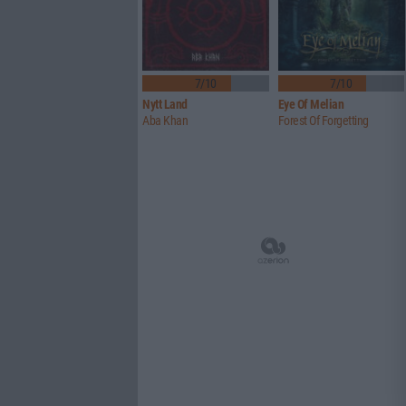
7/10
7/10
Nytt Land
Eye Of Melian
Aba Khan
Forest Of Forgetting