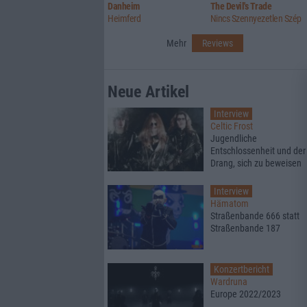
Danheim
The Devil's Trade
Heimferd
Nincs Szennyezetlen Szép
Mehr
Reviews
Neue Artikel
Interview
Celtic Frost
Jugendliche
Entschlossenheit und der
Drang, sich zu beweisen
Interview
Hämatom
Straßenbande 666 statt
Straßenbande 187
Konzertbericht
Wardruna
Europe 2022/2023