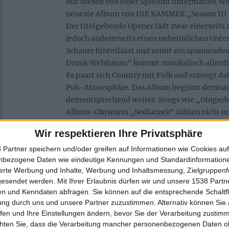
Mit diesen von einer Spieluhr untermalten Wo
neueste Album von DIE KAMMER „Season III –
Der titelgebende Opener lädt zwar einerseits
jedoch andererseits einen unheimlichen Unter
Schauer hinterlässt und somit ein spannende
Drunk Welshman“ kommt musikalisch allerdin
Es paart sich Country mit Folk und erzeugt d
Pub-Atmosphäre. Das Album beginnt demnach 
dementsprechend weiter. Songs wie „Gingerb
Album-Ohrwurm „Sedlaczek“ zählen nicht nur
Tracks der Platte, sondern glänzen durch Ab
Wir respektieren Ihre Privatsphäre
bildhafte Texte und schöne Melodien. Besond
brilliert mit starken Streichern und sogar ei
 Partner speichern und/oder greifen auf Informationen wie Cookies au
nbezogene Daten wie eindeutige Kennungen und Standardinformatione
sierte Werbung und Inhalte, Werbung und Inhaltsmessung, Zielgruppen
Leider war diese Art von Abwechslungsreich
gesendet werden.
Mit Ihrer Erlaubnis dürfen wir und unsere 1538 Part
Alben nicht unbedingt ein Merkmal von DIE 
n und Kenndaten abfragen. Sie können auf die entsprechende Schaltfl
auf „Season III – Solace In Insanity“ einige L
ung durch uns und unsere Partner zuzustimmen. Alternativ können Sie au
musikalisch definitiv nicht als schlecht beze
fen und Ihre Einstellungen ändern, bevor Sie der Verarbeitung zustim
jedoch in Sachen Songstruktur, Melodie und 
chten Sie, dass die Verarbeitung mancher personenbezogenen Daten oh