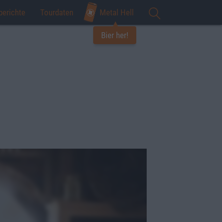
berichte
Tourdaten
Metal Hell
Bier her!