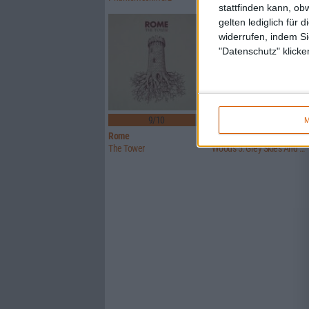
stattfinden kann, ob
gelten lediglich für 
widerrufen, indem Si
"Datenschutz" klicke
4
9/10
9/10
M
Rome
Woods Of Ypres
The Tower
Woods 5: Grey Skies And Electric Light