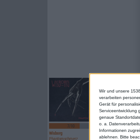
Wir und unsere 1538
verarbeiten persone
Gerät für personali
Serviceentwicklung 
genaue Standortdate
o. a. Datenverarbeit
7/10
8/10
Informationen zugrei
Wisborg
Rome
ablehnen.
Bitte bea
Phantomschmerz
The Hierophant