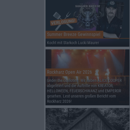
Summer Breeze Gewinnspiel
Kocht mit Starkoch Lucki Maurer
Rockharz Open Air 2026
Under the Guillotine: Wir haben ALICE COOPER
abgefeiert und die Auftritte von KREATOR,
HELLOWEEN, FEUERSCHWANZ und EMPEROR
gesehen. Lest unseren großen Bericht vom
Rockharz 2026!