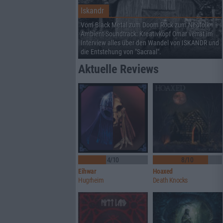
Iskandr
Vom Black Metal zum Doom Rock zum Neofolk-
Ambient-Soundtrack: Kreativkopf Omar verrät im
Interview alles über den Wandel von ISKANDR und
die Entstehung von "Sacraal".
Aktuelle Reviews
4/10
8/10
Eihwar
Hoaxed
Hugrheim
Death Knocks