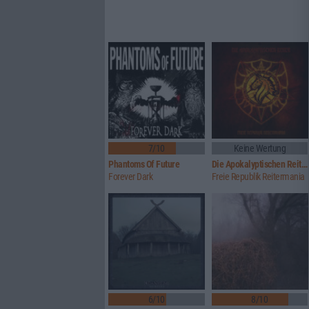
7/10
Keine Wertung
Phantoms Of Future
Die Apokalyptischen Reiter
Forever Dark
Freie Republik Reitermania
6/10
8/10