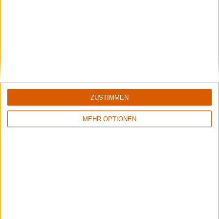
Protest The Hero
Interview: Endlich selbst das Steuer in der Hand haben
ZUSTIMMEN
MEHR OPTIONEN
Black Listed Friday – Die 6+6+6 der Woche
Das Instrument ist eine gefährliche Waffe.
Aktuelle Reviews