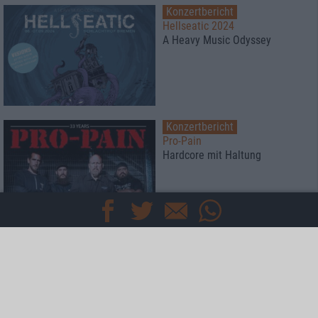
Konzertbericht
Hellseatic 2024
A Heavy Music Odyssey
Konzertbericht
Pro-Pain
Hardcore mit Haltung
Konzertbericht
Reload Festival 2025
20 Jahre Reload