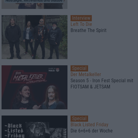
Interview
Left To Die
Breathe The Spirit
Special
Der Metalkeller
Season 5 - Iron Fest Special mit
FlOTSAM & JETSAM
Special
Black Listed Friday
Die 6+6+6 der Woche