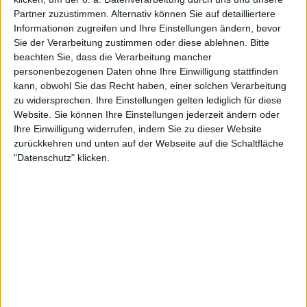
Partner zuzustimmen. Alternativ können Sie auf detailliertere
Informationen zugreifen und Ihre Einstellungen ändern, bevor
Verzerrte Riffs, schwere Grooves, tranceartige Dynamik:
Sie der Verarbeitung zustimmen oder diese ablehnen.
Bitte
GAUPA sind nichts für nebenbei. Ihr Sound ist wie ein
beachten Sie, dass die Verarbeitung mancher
psychedelischer Marsch durch einen verzauberten Wald –
personenbezogenen Daten ohne Ihre Einwilligung stattfinden
düster, hypnotisch, lebendig. Fronterin Emma Näslund
kann, obwohl Sie das Recht haben, einer solchen Verarbeitung
variiert zwischen sirenenhaftem Wahnsinn und
zu widersprechen. Ihre Einstellungen gelten lediglich für diese
erzählerischer Ruhe. Mal flüstert sie, mal schreit sie –
Website. Sie können Ihre Einstellungen jederzeit ändern oder
Ihre Einwilligung widerrufen, indem Sie zu dieser Website
immer mit Ausdruck, immer mit Seele.
zurückkehren und unten auf der Webseite auf die Schaltfläche
„FYR“ ist kein klassisches Album, sondern ein eigenes
"Datenschutz" klicken.
Reich. GAUPA erschaffen eine mystische Klangwelt
zwischen schamanischem Ritual, doomigem Psychedelic
Rock und nordischer Naturgewalt. Wer sich auf diese Reise
einlässt, wird nicht nur mitgenommen – sondern tief
hineingezogen.