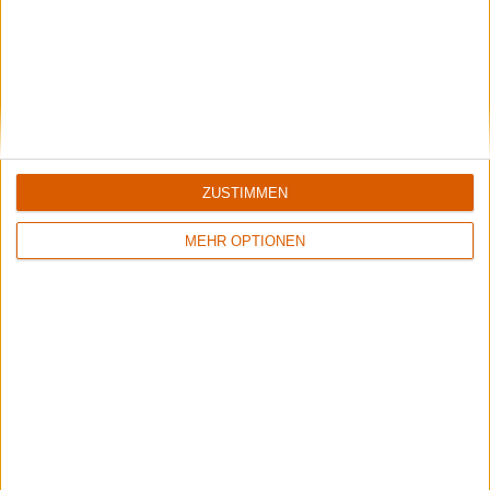
Black Listed Friday – Die 6+6+6 der Woche
Werkzeug? Bergzeug? Zwergzeug?
Aktuelle Reviews
ZUSTIMMEN
MEHR OPTIONEN
1
1
8/10
7/10
Madball
Protest The Hero
Not Your Kingdom
Within