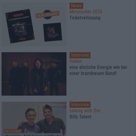
News
Metalacker 2026
Ticketverlosung
Interview
Haken
eine ähnliche Energie wie bei
einer brandneuen Band!
Interview
talking with Ore
Billy Talent