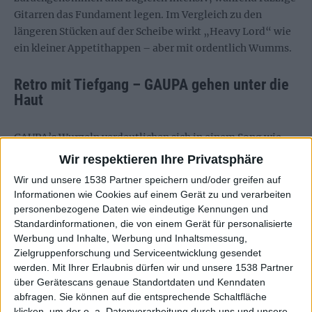
Gitarren das Fundament legen. Im Vergleich zu den
längeren Stücken auf der Scheibe wirkt „Heavy Lord“ wie
ein kleiner Appetithappen – aber mit ordentlich Wumms.
Retro mit Tiefgang – GAUPA gehen unter die
Haut
GAUPA’s Wurzeln verdeutlichen sich in einem Song wie
„Ten Of Twelve“. Tempo raus, fast schon balladig,
Wir respektieren Ihre Privatsphäre
bluesig, mit einem klaren 70s-Touch. Die Gitarren türmen
Wir und unsere 1538 Partner speichern und/oder greifen auf
sich langsam auf und umhüllen jedes gesungene Wort
Informationen wie Cookies auf einem Gerät zu und verarbeiten
nach und nach vollständig. Näslunds Stimme klingt
personenbezogene Daten wie eindeutige Kennungen und
voluminös, ohne sich aufzudrängen – sie schwebt,
Standardinformationen, die von einem Gerät für personalisierte
erzählt, bleibt präsent. Die Atmosphäre ist warm und
Werbung und Inhalte, Werbung und Inhaltsmessung,
Zielgruppenforschung und Serviceentwicklung gesendet
zurückhaltend, doch GAUPA halten die Spannung
werden.
Mit Ihrer Erlaubnis dürfen wir und unsere 1538 Partner
konsequent hoch.
über Gerätescans genaue Standortdaten und Kenndaten
abfragen. Sie können auf die entsprechende Schaltfläche
GAUPA’s Klangwelt – wild, roh, rituell
klicken, um der o. a. Datenverarbeitung durch uns und unsere