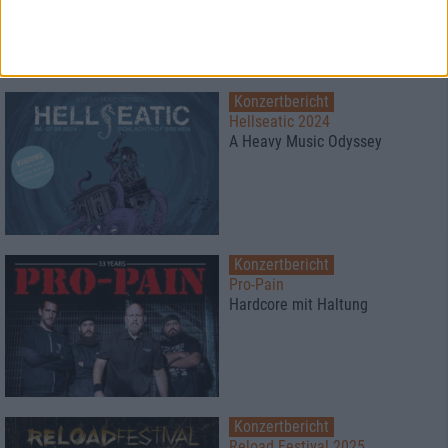
Konzertbericht
Hellseatic 2024
A Heavy Music Odyssey
Konzertbericht
Pro-Pain
Hardcore mit Haltung
Konzertbericht
Reload Festival 2025