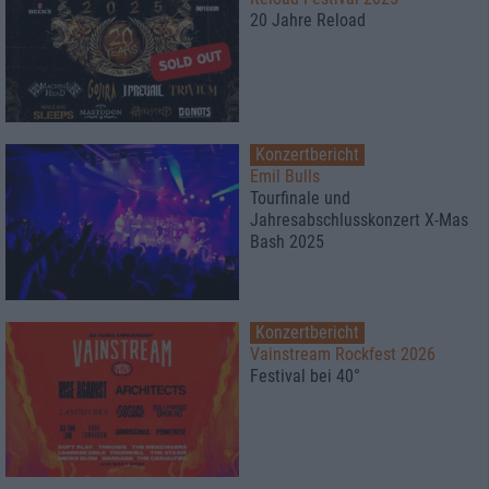
20 Jahre Reload
Konzertbericht
Emil Bulls
Tourfinale und
Jahresabschlusskonzert X-Mas
Bash 2025
Konzertbericht
Vainstream Rockfest 2026
Festival bei 40°