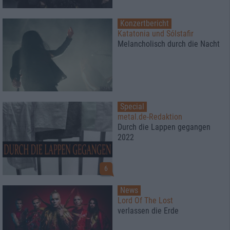
Konzertbericht
Katatonia und Sólstafir
Melancholisch durch die Nacht
Special
metal.de-Redaktion
Durch die Lappen gegangen
2022
6
News
Lord Of The Lost
verlassen die Erde