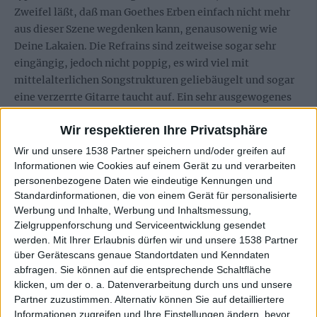
Zweifel läßt, daß man Goethes Erben einfach nicht mehr
aus dieser Szene wegdenken kann, genausowenig wie
Deine Lakaien. Die Refrains sind zeitweise sogar sehr
eingängig, jedoch nicht poppig, es wird viel mit
mittelalterlichen Songstrukturen geliebäugelt und sogar
eine verzerrte Gitarre taucht auf. Ein sehr ausgewogenes
Werk, welches man aber auf jeden Fall für sich alleine
Wir respektieren Ihre Privatsphäre
entdecken sollte!
Wir und unsere 1538 Partner speichern und/oder greifen auf
Informationen wie Cookies auf einem Gerät zu und verarbeiten
personenbezogene Daten wie eindeutige Kennungen und
Zur Startseite
Standardinformationen, die von einem Gerät für personalisierte
Werbung und Inhalte, Werbung und Inhaltsmessung,
Zielgruppenforschung und Serviceentwicklung gesendet
06.05.1999
werden.
Mit Ihrer Erlaubnis dürfen wir und unsere 1538 Partner
über Gerätescans genaue Standortdaten und Kenndaten
abfragen. Sie können auf die entsprechende Schaltfläche
klicken, um der o. a. Datenverarbeitung durch uns und unsere
Partner zuzustimmen. Alternativ können Sie auf detailliertere
Informationen zugreifen und Ihre Einstellungen ändern, bevor