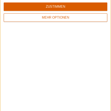
ZUSTIMMEN
4/10
8/10
Eihwar
Hoaxed
Hugrheim
Death Knocks
MEHR OPTIONEN
7/10
7/10
Nytt Land
Eye Of Melian
Aba Khan
Forest Of Forgetting