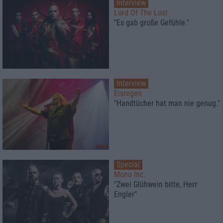
Interview
Lord Of The Lost
"Es gab große Gefühle."
Interview
Eisregen
"Handtücher hat man nie genug."
Special
Mono Inc.
"Zwei Glühwein bitte, Herr
Engler"