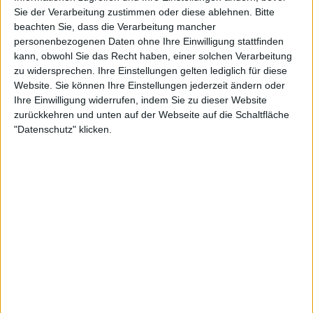
Sie der Verarbeitung zustimmen oder diese ablehnen.
Bitte
beachten Sie, dass die Verarbeitung mancher
personenbezogenen Daten ohne Ihre Einwilligung stattfinden
Newsletter abonnieren
kann, obwohl Sie das Recht haben, einer solchen Verarbeitung
zu widersprechen. Ihre Einstellungen gelten lediglich für diese
Website. Sie können Ihre Einstellungen jederzeit ändern oder
Ihre Einwilligung widerrufen, indem Sie zu dieser Website
zurückkehren und unten auf der Webseite auf die Schaltfläche
"Datenschutz" klicken.
Goethes Erben - Kondition: Macht!
BAND
GOETHES ERBEN
WERTUNG
8
/
10
USER-WERTUNG
GIB DIE ERSTE WERTUNG AB!
STILE
GOTHIC / DARKWAVE