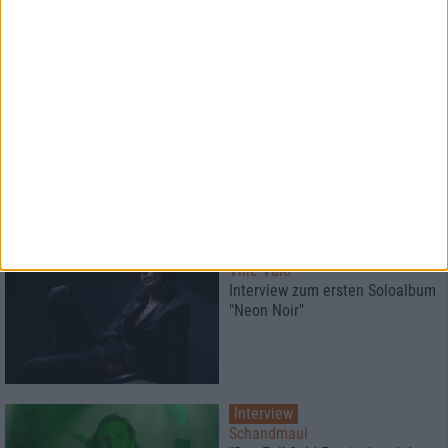
10
Konzertbericht
Eisheilige Nacht 2022
30 Jahre Subway To Sally
Jubiläumsshow
Interview
Ville Valo
Interview zum ersten Soloalbum
"Neon Noir"
Interview
Schandmaul