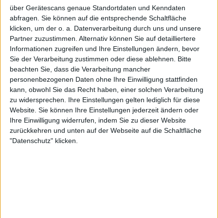
Wer „Nordavind“ hinterhertrauert, sollte dringend mal
über Gerätescans genaue Standortdaten und Kenndaten
ein Ohr riskieren.
abfragen. Sie können auf die entsprechende Schaltfläche
klicken, um der o. a. Datenverarbeitung durch uns und unsere
Partner zuzustimmen. Alternativ können Sie auf detailliertere
Zur Startseite
Informationen zugreifen und Ihre Einstellungen ändern, bevor
Sie der Verarbeitung zustimmen oder diese ablehnen.
Bitte
beachten Sie, dass die Verarbeitung mancher
personenbezogenen Daten ohne Ihre Einwilligung stattfinden
29.11.2012
kann, obwohl Sie das Recht haben, einer solchen Verarbeitung
zu widersprechen. Ihre Einstellungen gelten lediglich für diese
Florian
Website. Sie können Ihre Einstellungen jederzeit ändern oder
Ihre Einwilligung widerrufen, indem Sie zu dieser Website
zurückkehren und unten auf der Webseite auf die Schaltfläche
"Datenschutz" klicken.
Newsletter abonnieren