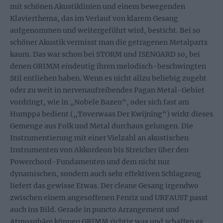
mit schönen Akustiklinien und einem bewegenden
Klavierthema, das im Verlauf von klarem Gesang
aufgenommen und weitergeführt wird, besticht. Bei so
schöner Akustik vermisst man die getragenen Metalparts
kaum. Das war schon bei STORM und ISENGARD so, bei
denen GRIMM eindeutig ihren melodisch-beschwingten
Stil entliehen haben. Wenn es nicht allzu beliebig zugeht
oder zu weit in nervenaufreibendes Pagan Metal-Gebiet
vordringt, wie in „Nobele Bazen“, oder sich fast am
Humppa bedient („Toverwaas Der Kwijning“) wirkt dieses
Gemenge aus Folk und Metal durchaus gelungen. Die
Instrumentierung mit einer Vielzahl an akustischen
Instrumenten von Akkordeon bis Streicher über den
Powerchord-Fundamenten und dem nicht nur
dynamischen, sondern auch sehr effektiven Schlagzeug
liefert das gewisse Etwas. Der cleane Gesang irgendwo
zwischen einem angesoffenen Fenriz und URFAUST passt
auch ins Bild. Gerade in puncto Arrangement und
Atmosphäre können GRIMM richtig was und schaffen es,