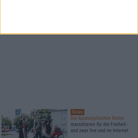
News
Die Apokalyptischen Reiter
marschieren für die Freiheit -
und zwar live und im Internet