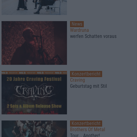
News
Wardruna
werfen Schatten voraus
Konzertbericht
Craving
Geburtstag mit Stil
Konzertbericht
Brothers Of Metal
Tour... Another!