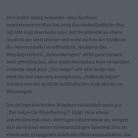
Eine leider wenig bekannte, aber durchaus
beachtenswerte Mini hat 2009 das niederländische Duo
GRIMM (mit Marchosis von CIRITH GORGOR an einem
Großteil der Instrumente und wohl auch in der Funktion
des Masterminds) veröffentlicht. Nachdem das
Vorgängeralbum „Heksenkringen“ nicht ganz meinen
Nerv getroffen hat, aber einen exotischen Reiz versprühte,
versucht mich jetzt „Ter Galge“ mit drei Songs von
1998/99 und zwei neu arrangierten „Heksenkringen“-
Stücken von der Qualität holländischen Folk Metals zu
überzeugen.
Das gelingt den beiden Musikern tatsächlich recht gut.
„Ter Galge (De Bloedhertog)“ fängt zwar etwas
unbeholfen mit einer düdeligen Gitarrenlinie an, steigert
sich im Verlauf seiner siebenminütigen Spielzeit aber zu
einem sehr gelungenen Stück mit Ohrwurmqualitäten, das