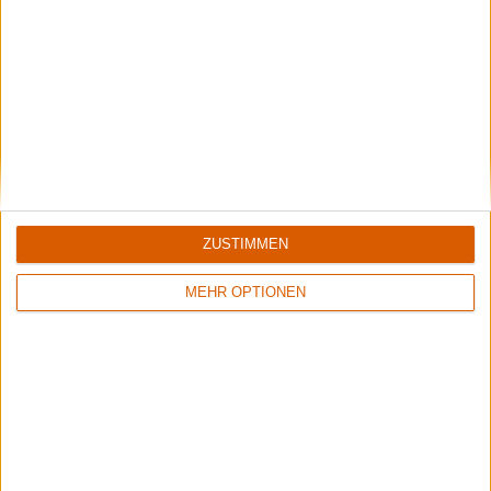
6/10
9/10
Finsterforst
The Hu
Still
Hun
ZUSTIMMEN
MEHR OPTIONEN
2