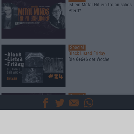
Ist ein Metal-Hit ein trojanisches
Pferd?
Special
Black Listed Friday
Die 6+6+6 der Woche
Special
Majak, Maamuut und Prophets
Of The Rising Dead
New Kids in the Pott: Das
ultimative Live-Band-Battle-
Game